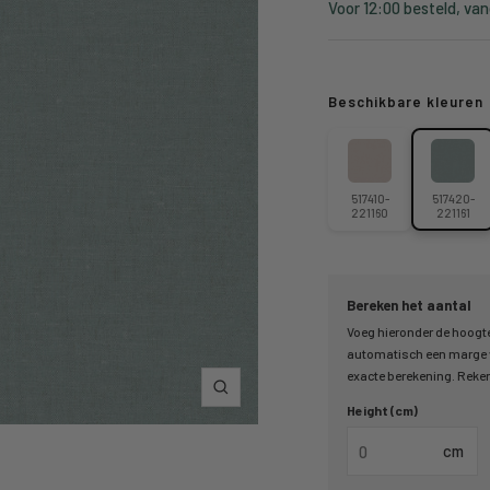
Voor 12:00 besteld, va
Beschikbare kleuren
517410-
517420-
221160
221161
Bereken het aantal
Voeg hieronder de hoogte
automatisch een marge v
exacte berekening. Reken 
Zoom
Height (cm)
cm