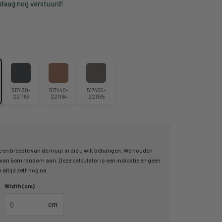
ndaag nog verstuurd!
517430-
517440-
517450-
221163
221164
221165
 en breedte van de muur in die u wilt behangen. We houden
an 5cm rondom aan. Deze calculator is een indicatie en geen
altijd zelf nog na.
Width (cm)
cm