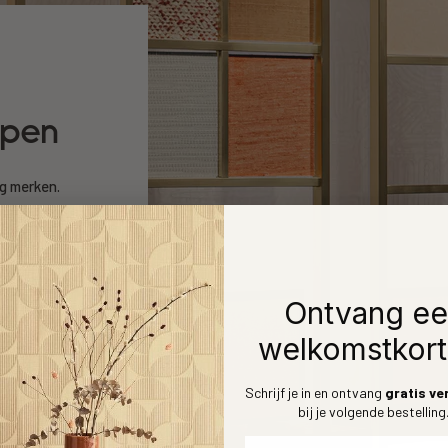
open
ng merken.
raag? Aarzel
Ontvang e
welkomstkort
Schrijf je in en ontvang
gratis ve
bij je volgende bestelling
Voornaam