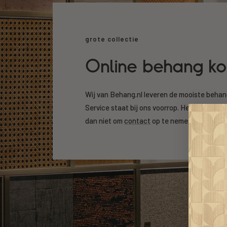
grote collectie
Online behang k
Wij van Behang.nl leveren de mooiste beha
Service staat bij ons voorrop. Heeft u een v
dan niet om
contact
op te nemen.