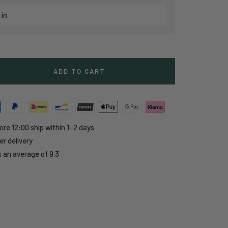
 in
ADD TO CART
e
y
ore 12:00 ship within 1–2 days
r delivery
 an average of 9.3