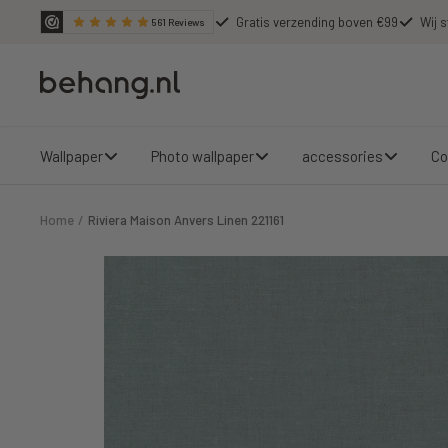
Skip
Gratis verzending boven €99
Wij s
561
Reviews
to
content
Behang.nl
Wallpaper
Photo wallpaper
accessories
Co
Home
Riviera Maison Anvers Linen 221161