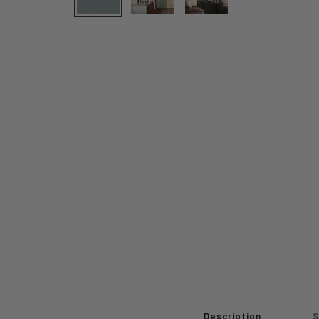
Description
S