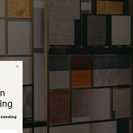
en
ing
rzending
.