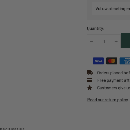
Vul uw afmetingen
Quantity:
Decrease
Increas
quantity
quantit
Orders placed bef
Free payment afte
Customers give us
Read our return policy
pecificaties