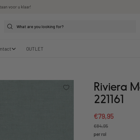
taan voor u klaar!
ntact
OUTLET
Riviera M
221161
Sale
€79,95
Regular
€84,95
price
price
per rol