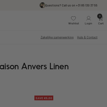
Questions? Call us on +31 85 130 37 55
0
Wishlist
Login
Cart
Zakelijke samenwerking
Hulp & Contact
aison Anvers Linen
SAVE €5,00