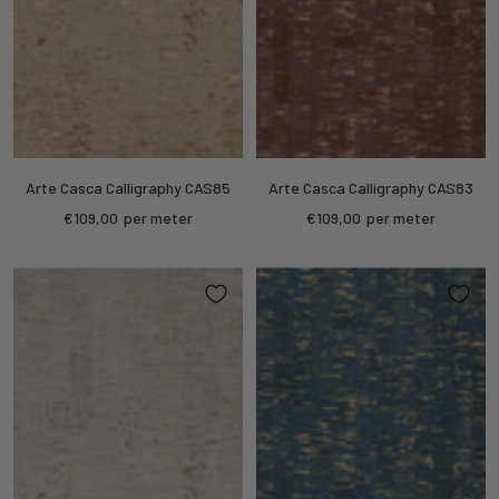
Arte Casca Calligraphy CAS85
Arte Casca Calligraphy CAS83
Sale
Sale
€109,00
per meter
€109,00
per meter
price
price