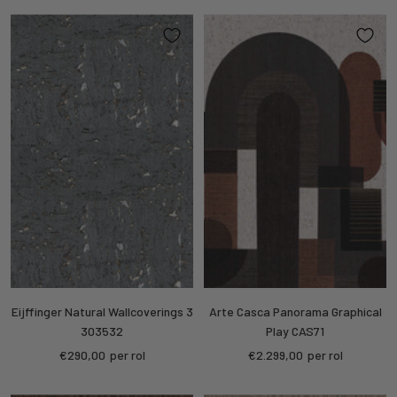
Eijffinger Natural Wallcoverings 3
Arte Casca Panorama Graphical
303532
Play CAS71
Sale
Sale
€290,00
per rol
€2.299,00
per rol
price
price