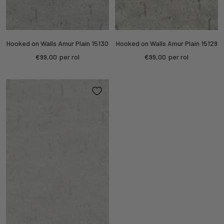
Hooked on Walls Amur Plain 15130
Hooked on Walls Amur Plain 15129
Sale
Sale
€99,00
per rol
€99,00
per rol
price
price