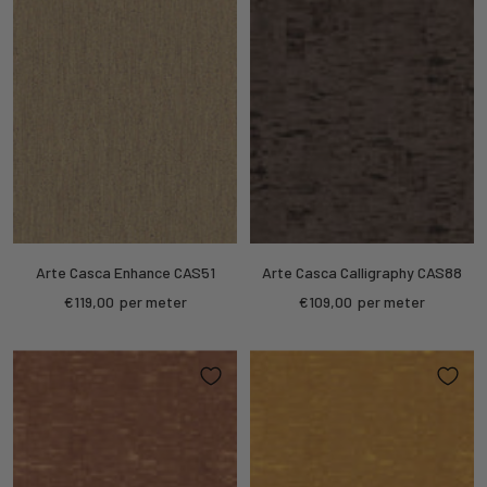
Arte Casca Enhance CAS51
Arte Casca Calligraphy CAS88
Sale
Sale
€119,00
per meter
€109,00
per meter
price
price