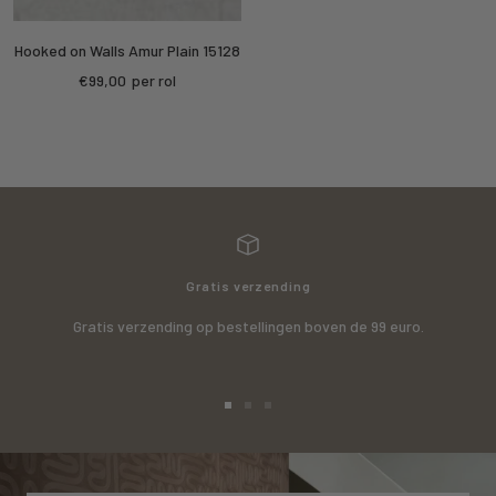
Hooked on Walls Amur Plain 15128
Sale
€99,00
per rol
price
Gratis verzending
Gratis verzending op bestellingen boven de 99 euro.
Go
Go
Go
to
to
to
slide
slide
slide