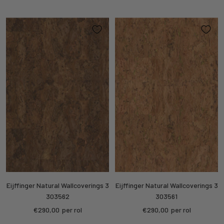
price
price
Eijffinger Natural Wallcoverings 3
Eijffinger Natural Wallcoverings 3
303562
303561
Sale
Sale
€290,00
per rol
€290,00
per rol
price
price