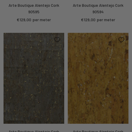
Arte Boutique Alentejo Cork
Arte Boutique Alentejo Cork
90595
90594
Sale
Sale
€129,00
per meter
€129,00
per meter
price
price
Arte Boutique Alentejo Cork
Arte Boutique Alentejo Cork