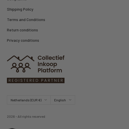
Shipping Policy
Terms and Conditions
Return conditions
Privacy conditions
Country/region
Language
Netherlands (EUR €)
English
2026 - All rights reserved