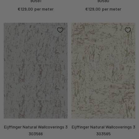
90591
90590
Sale
Sale
€129,00
per meter
€129,00
per meter
price
price
Eijffinger Natural Wallcoverings 3
Eijffinger Natural Wallcoverings 3
303566
303565