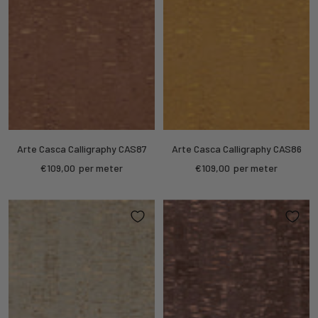
Arte Casca Calligraphy CAS87
Arte Casca Calligraphy CAS86
Sale
Sale
€109,00
per meter
€109,00
per meter
price
price