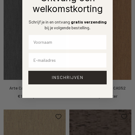
welkomstkorting
Schrijf je in en ontvang
gratis verzending
bij je volgende bestelling
.
Voornaam
Email
INSCHRIJVEN
Arte Casca Enhance CAS53
Arte Casca Enhance CAS52
Sale
Sale
€119,00
per meter
€119,00
per meter
price
price