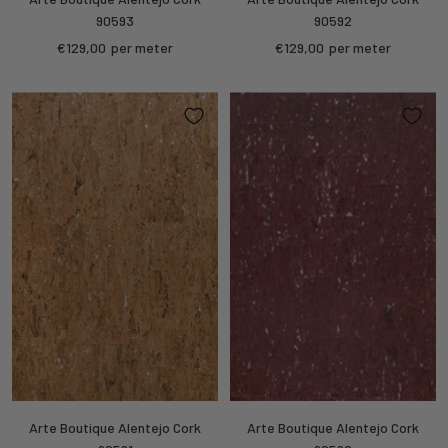
90593
90592
Sale
Sale
€129,00
per meter
€129,00
per meter
price
price
Arte Boutique Alentejo Cork
Arte Boutique Alentejo Cork