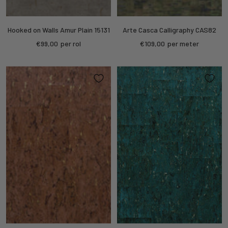
Hooked on Walls Amur Plain 15131
Arte Casca Calligraphy CAS82
Sale
Sale
€99,00
per rol
€109,00
per meter
price
price