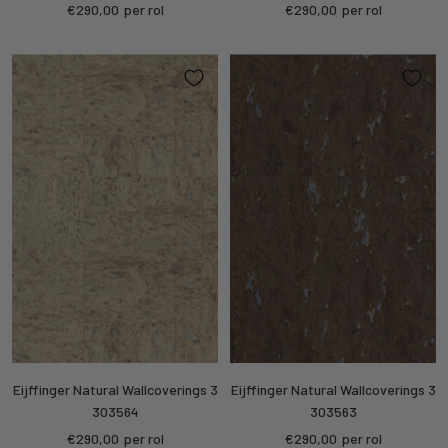
Sale
Sale
€290,00
per rol
€290,00
per rol
price
price
Eijffinger Natural Wallcoverings 3
Eijffinger Natural Wallcoverings 3
303564
303563
Sale
Sale
€290,00
per rol
€290,00
per rol