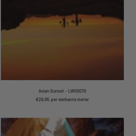
Asian Sunset - LW00070
Sale
€29,95
per vierkante meter
price