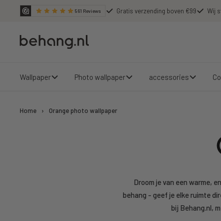
Skip
Gratis verzending boven €99
Wij s
561
Reviews
to
content
Behang.nl
Wallpaper
Photo wallpaper
accessories
Co
Home
›
Orange photo wallpaper
Droom je van een warme, en
behang - geef je elke ruimte di
bij Behang.nl, 