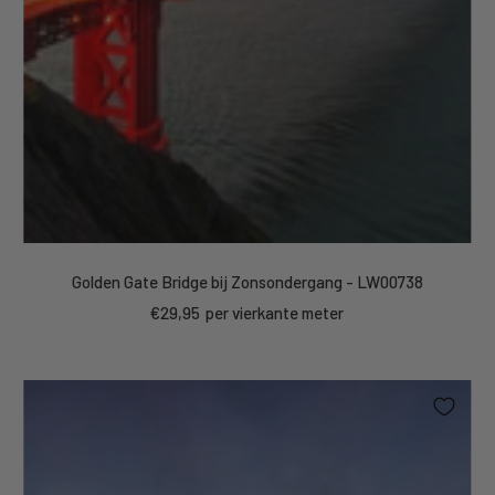
Golden Gate Bridge bij Zonsondergang - LW00738
Sale
€29,95
per vierkante meter
price