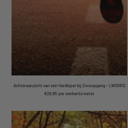
Achteraanzicht van een Hardloper bij Zonsopgang - LW00812
Sale
€29,95
per vierkante meter
price