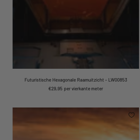
Futuristische Hexagonale Raamuitzicht - LW00853
Sale
€29,95
per vierkante meter
price