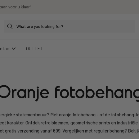
taan voor u klaar!
ntact
OUTLET
Oranje fotobehan
ergieke statementmuur? Met oranje fotobehang - of de fotobehang-lo
rect karakter. Ontdek retro bloemen, geometrische prints en industrië
met gratis verzending vanaf €99. Vergelijken met regulier behang? Bekij