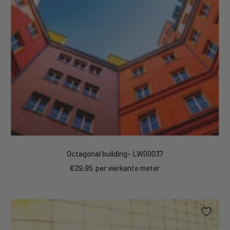
Octagonal building- LW00037
Sale
€29,95
per vierkante meter
price