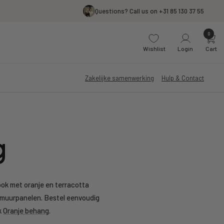
Questions? Call us on +31 85 130 37 55
0
Wishlist
Login
Cart
Zakelijke samenwerking
Hulp & Contact
g
ok met oranje en terracotta
le muurpanelen. Bestel eenvoudig
k
Oranje behang
.