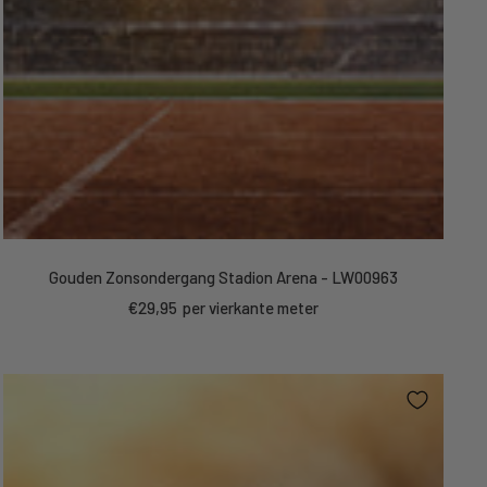
Gouden Zonsondergang Stadion Arena - LW00963
Sale
€29,95
per vierkante meter
price