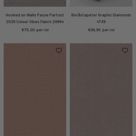
Hooked on Walls Passe Partout
Boråstapeter Graphic Diamonds
2026 Colour Vibes Fabric 29864
4739
Sale
Sale
€75,00
per rol
€99,95
per rol
price
price