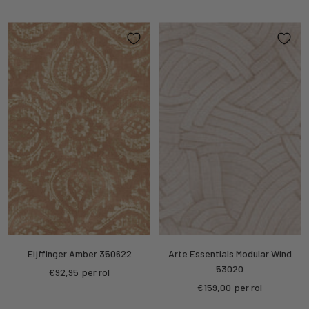
price
price
Eijffinger Amber 350622
Arte Essentials Modular Wind
53020
Sale
€92,95
per rol
Sale
€159,00
per rol
price
price