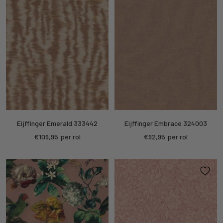
Eijffinger Emerald 333442
Eijffinger Embrace 324003
Sale
Sale
€109,95
per rol
€92,95
per rol
price
price