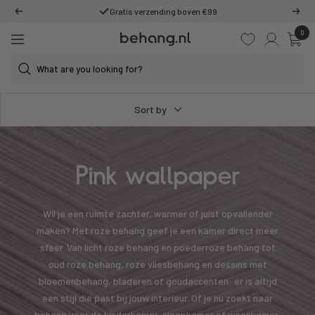
Skip
Wij staan voor u klaar!
Previous
Next
to
0
Behang.nl
content
Navigation
Sort by
Pink wallpaper
Wil je een ruimte zachter, warmer of juist opvallender
maken? Met roze behang geef je een kamer direct meer
sfeer. Van licht roze behang en poederroze behang tot
oud roze behang, roze vliesbehang en dessins met
bloemenbehang, bladeren of goudaccenten: er is altijd
een stijl die past bij jouw interieur. Of je nu zoekt naar
behang voor de kinderkamer, slaapkamer of woonkamer,