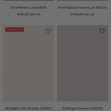
Arte Merino Lana 63510
Arte Flamant Honore Lin 78027A
Sale
Sale
€169,00
per rol
€149,00
per rol
price
price
SAVE €10,00
BN Walls Color Stories 220853
Eijffinger Sensory 340332