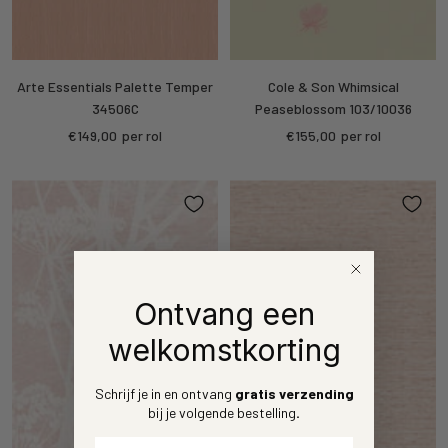
Arte Essentials Palette Temper
Cole & Son Whimsical
34506C
Peaseblossom 103/10036
Sale
Sale
€149,00
per rol
€155,00
per rol
price
price
Ontvang een
welkomstkorting
Schrijf je in en ontvang
gratis verzending
bij je volgende bestelling
.
Voornaam