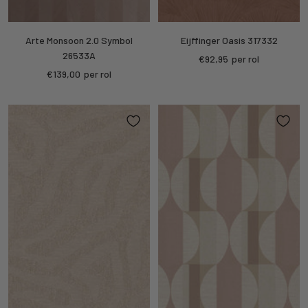
Arte Monsoon 2.0 Symbol
Eijffinger Oasis 317332
26533A
Sale
€92,95
per rol
Sale
€139,00
per rol
price
price