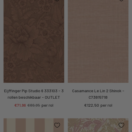
Eijffinger Pip Studio 6 333103 - 3
Casamance Le Lin 2 Shinok -
rollen beschikbaar - OUTLET
C73815718
Sale
Regular
Sale
€71,96
€89,95
per rol
€122,50
per rol
price
price
price