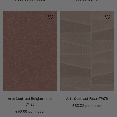
price
price
Arte Contract Belgian Linen
Arte Contract Focal 67478
67128
Sale
€53,32
per meter
Sale
€50,00
per meter
price