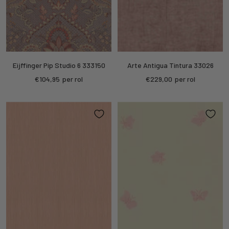
Eijffinger Pip Studio 6 333150
Arte Antigua Tintura 33026
Sale
Sale
€104,95
per rol
€229,00
per rol
price
price