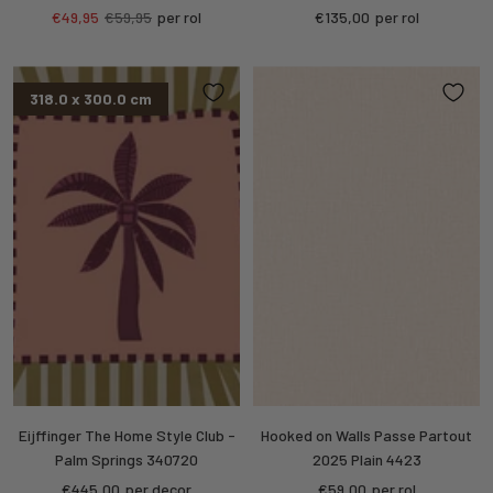
Sale
Regular
Sale
€49,95
€59,95
per rol
€135,00
per rol
price
price
price
318.0 x 300.0 cm
Eijffinger The Home Style Club -
Hooked on Walls Passe Partout
Palm Springs 340720
2025 Plain 4423
Sale
Sale
€445,00
per decor
€59,00
per rol