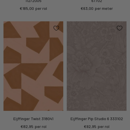
112/2005
67702
Sale
Sale
€165,00
per rol
€63,00
per meter
price
price
Eijffinger Twist 318041
Eijffinger Pip Studio 6 333102
Sale
Sale
€82,95
per rol
€92,95
per rol