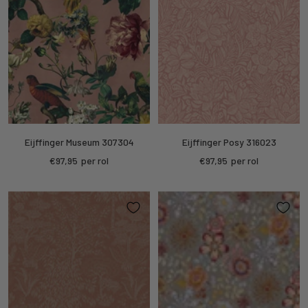
Eijffinger Museum 307304
Eijffinger Posy 316023
Sale
Sale
€97,95
per rol
€97,95
per rol
price
price