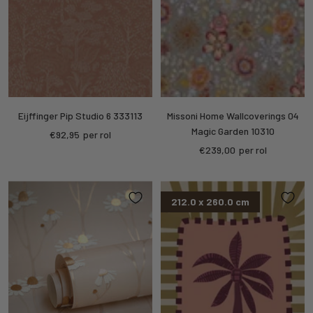
Eijffinger Pip Studio 6 333113
Missoni Home Wallcoverings 04
Magic Garden 10310
Sale
€92,95
per rol
Sale
€239,00
per rol
price
price
212.0 x 260.0 cm