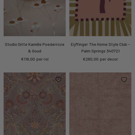
Studio Ditte Kamille Poederroze
Eijffinger The Home Style Club -
& Goud
Palm Springs 340721
Sale
Sale
€119,00
per rol
€260,00
per decor
price
price