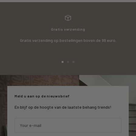
Gratis verzending
Gratis verzending op bestellingen boven de 99 euro.
Go
Go
Go
to
to
to
slide
slide
slide
1
2
3
Meld u aan op de nieuwsbrief
En blijf op de hoogte van de laatste behang trends!
Your e-mail