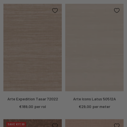
Arte Expedition Tasar 72022
Arte Icons Latus 50512A
Sale
Sale
€189,00
per rol
€29,00
per meter
price
price
SAVE €17,99