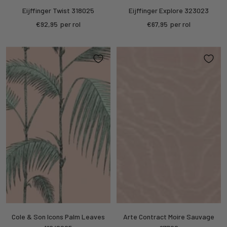
Eijffinger Twist 318025
Eijffinger Explore 323023
Sale
Sale
€92,95
per rol
€67,95
per rol
price
price
Cole & Son Icons Palm Leaves
Arte Contract Moire Sauvage