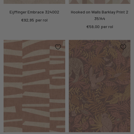
Eijffinger Embrace 324002
Hooked on Walls Barklay Print 2
35144
Sale
€92,95
per rol
Sale
€59,00
per rol
price
price