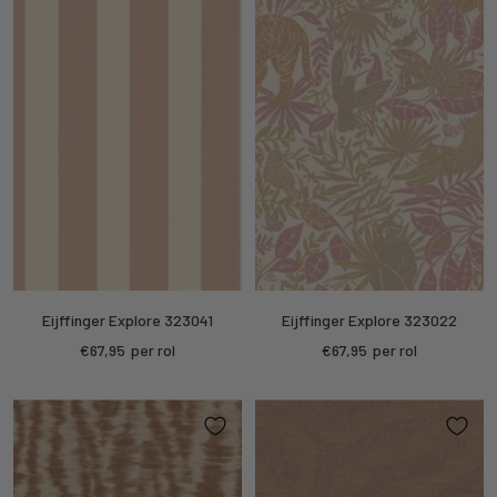
Eijffinger Explore 323041
Eijffinger Explore 323022
Sale
Sale
€67,95
per rol
€67,95
per rol
price
price