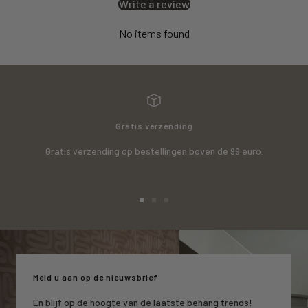
Write a review
No items found
Gratis verzending
Gratis verzending op bestellingen boven de 99 euro.
Go
Go
Go
to
to
to
slide
slide
slide
1
2
3
Meld u aan op de nieuwsbrief
En blijf op de hoogte van de laatste behang trends!