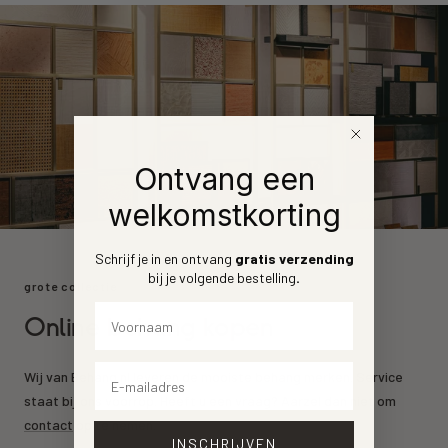
Ontvang een
welkomstkorting
Schrijf je in en ontvang
gratis verzending
bij je volgende bestelling
.
grote collectie
Voornaam
Online behang kopen
Email
Wij van Behang.nl leveren de mooiste behang merken. Service
staat bij ons voorrop. Heeft u een vraag? Aarzel dan niet om
contact
op te nemen.
INSCHRIJVEN