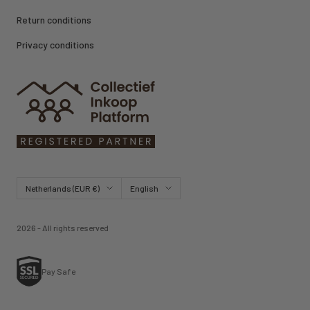
Return conditions
Privacy conditions
Country/region
Language
Netherlands (EUR €)
English
2026 - All rights reserved
Pay Safe