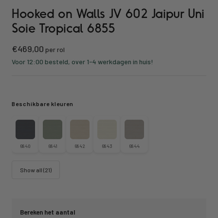
Hooked on Walls JV 602 Jaipur Uni
to
to
to
to
slide
slide
slide
slide
Soie Tropical 6855
1
2
3
4
Sale
€469,00
per rol
price
Voor 12:00 besteld, over 1-4 werkdagen in huis!
Beschikbare kleuren
6840
6841
6842
6843
6844
Show all (21)
Bereken het aantal