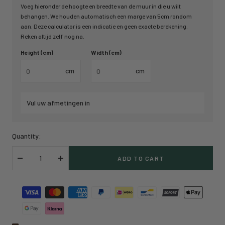
Voeg hieronder de hoogte en breedte van de muur in die u wilt
behangen. We houden automatisch een marge van 5cm rondom
aan. Deze calculator is een indicatie en geen exacte berekening.
Reken altijd zelf nog na.
Height (cm)
Width (cm)
cm
cm
Vul uw afmetingen in
Quantity:
ADD TO CART
Decrease
Increase
quantity
quantity