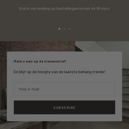
Gratis verzending op bestellingen boven de 99 euro.
Go
Go
Go
to
to
to
slide
slide
slide
1
2
3
Meld u aan op de nieuwsbrief
En blijf op de hoogte van de laatste behang trends!
Your e-mail
SUBSCRIBE