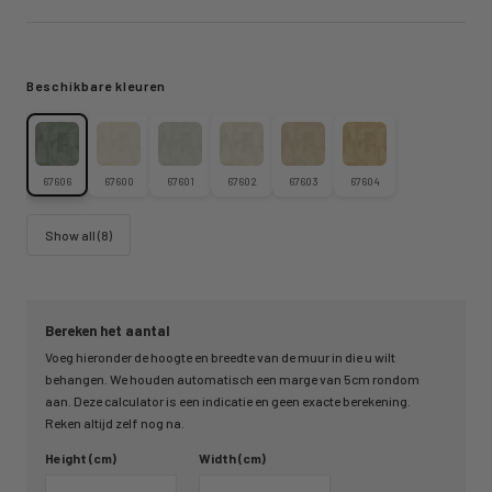
Beschikbare kleuren
67606
67600
67601
67602
67603
67604
Show all (8)
Bereken het aantal
Voeg hieronder de hoogte en breedte van de muur in die u wilt
behangen. We houden automatisch een marge van 5cm rondom
aan. Deze calculator is een indicatie en geen exacte berekening.
Reken altijd zelf nog na.
Height (cm)
Width (cm)