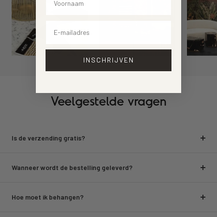
Email
INSCHRIJVEN
Veelgestelde vragen
Is de verzending gratis?
Wanneer wordt de bestelling geleverd?
Hoe moet ik behangen?