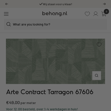
Skip
Wij staan voor u klaar!
Previous
Next
to
0
Behang.nl
content
Navigation
Zoom
Arte Contract Tarragon 67606
Sale
€49,00
per meter
price
Voor 12:00 besteld, over 1-4 werkdagen in huis!