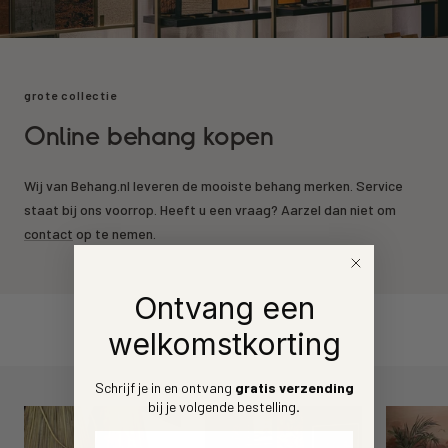
grote collectie
Online behang kopen
Wij van Behang.nl leveren de mooiste behang merken. Service
staat bij ons voorrop. Heeft u een vraag? Aarzel dan niet om
contact
op te nemen.
Ontvang een
welkomstkorting
Schrijf je in en ontvang
gratis verzending
bij je volgende bestelling
.
Voornaam