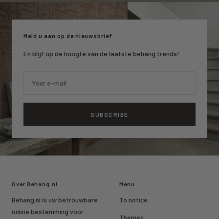
slide
slide
slide
1
2
3
Meld u aan op de nieuwsbrief
En blijf op de hoogte van de laatste behang trends!
Your e-mail
SUBSCRIBE
Over Behang.nl
Menu
Behang.nl is uw betrouwbare
To notice
online bestemming voor
Themes