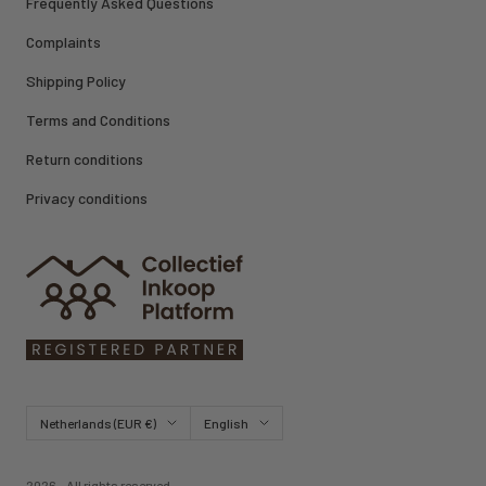
Frequently Asked Questions
Complaints
Shipping Policy
Terms and Conditions
Return conditions
Privacy conditions
Country/region
Language
Netherlands (EUR €)
English
2026 - All rights reserved