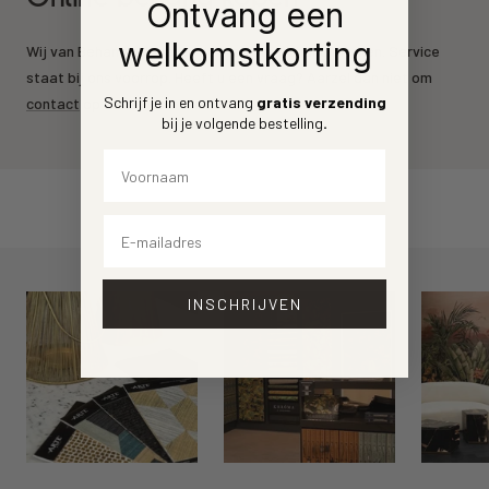
Ontvang een
welkomstkorting
Wij van Behang.nl leveren de mooiste behang merken. Service
staat bij ons voorrop. Heeft u een vraag? Aarzel dan niet om
Schrijf je in en ontvang
gratis verzending
contact
op te nemen.
bij je volgende bestelling
.
Voornaam
Email
INSCHRIJVEN