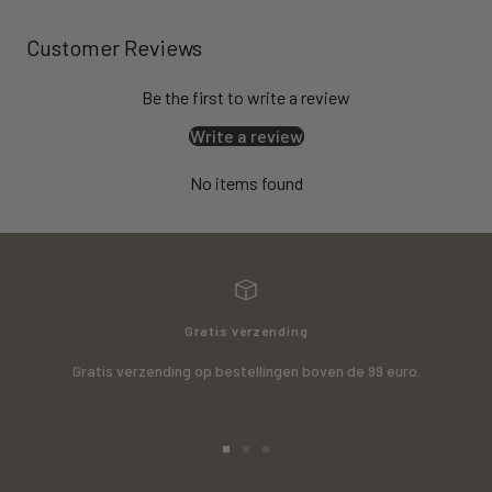
Customer Reviews
Be the first to write a review
Write a review
No items found
Gratis verzending
Gratis verzending op bestellingen boven de 99 euro.
Go
Go
Go
to
to
to