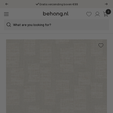
Skip
Gratis verzending boven €99
Previous
Next
to
0
Behang.nl
content
Navigation