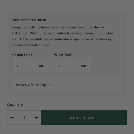
Bereken het aantal
Voeg hieronder de hoogte en breedte van de muur in die u wilt
behangen. We houden automatisch een marge van 5cm rondom
aan. Deze calculator is een indicatie en geen exacte berekening.
Reken altijd zelf nog na.
Height (cm)
Width (cm)
cm
cm
Vul uw afmetingen in
Quantity:
ADD TO CART
Decrease
Increase
quantity
quantity