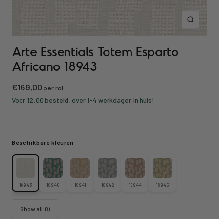
Zoom
Arte Essentials Totem Esparto
Africano 18943
Sale
€169,00
per rol
price
Voor 12:00 besteld, over 1-4 werkdagen in huis!
Beschikbare kleuren
18943
18940
18941
18942
18944
18945
Show all (8)