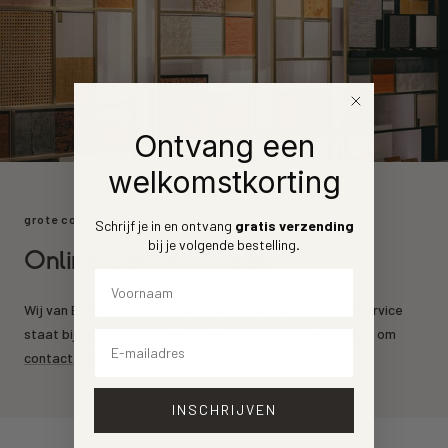
Ontvang een
welkomstkorting
grote collectie
Schrijf je in en ontvang
gratis verzending
bij je volgende bestelling
.
Online behang kopen
Voornaam
Wij van Behang.nl leveren de mooiste behang merken. Service
staat bij ons voorrop. Heeft u een vraag? Aarzel dan niet om
Email
contact
op te nemen.
INSCHRIJVEN