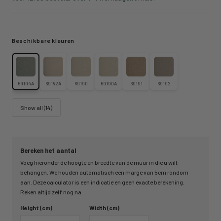
Beschikbare kleuren
69194A
69182A
69190
69190A
69191
69192
Show all (14)
Bereken het aantal
Voeg hieronder de hoogte en breedte van de muur in die u wilt
behangen. We houden automatisch een marge van 5cm rondom
aan. Deze calculator is een indicatie en geen exacte berekening.
Reken altijd zelf nog na.
Height (cm)
Width (cm)