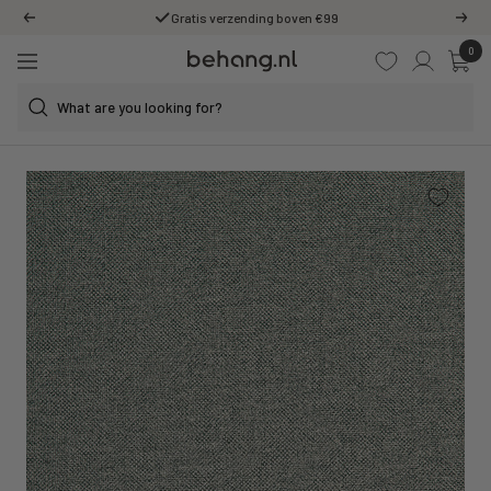
Skip
Gratis verzending boven €99
Previous
Next
to
0
Behang.nl
content
Navigation