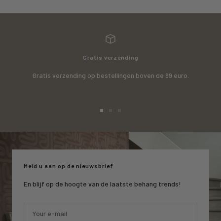
Gratis verzending
Gratis verzending op bestellingen boven de 99 euro.
Go
Go
Go
to
to
to
slide
slide
slide
1
2
3
Meld u aan op de nieuwsbrief
En blijf op de hoogte van de laatste behang trends!
Your e-mail