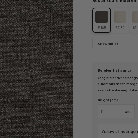
Beschikbare kleuren
69185
69180
69
Show all (15)
Bereken het aantal
Voeg hieronder de hoogte
automatisch een marge v
exacte berekening. Reken 
Height (cm)
cm
Vul uw afmetingen