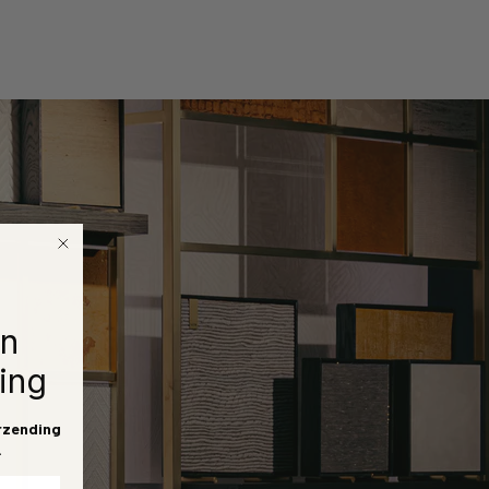
en
ing
rzending
.