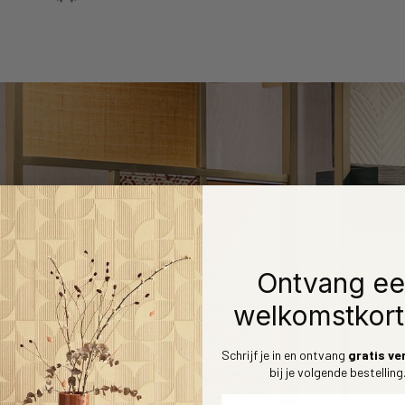
Ontvang e
welkomstkort
Schrijf je in en ontvang
gratis ve
open
bij je volgende bestelling
Voornaam