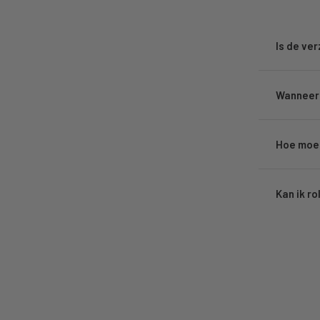
Is de ve
Wanneer 
Hoe moet
Kan ik ro