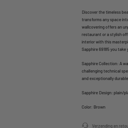
Discover the timeless bea
transforms any space into
wallcovering offers an unp
restaurant or a stylish o
interior with this master
Sapphire 69185 you take yo
Sapphire Collection: A wa
challenging technical spe
and exceptionally durable 
Sapphire Design: plain/pla
Color: Brown
Verzending en reto