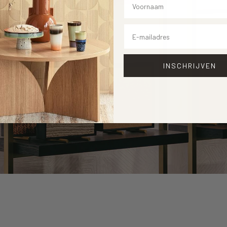
ng merken.
raag? Aarzel
Email
INSCHRIJVEN