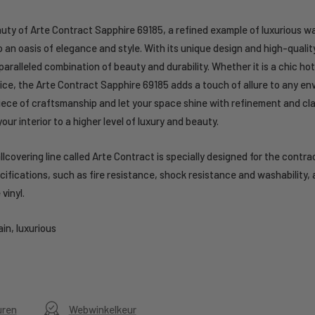
uty of Arte Contract Sapphire 69185, a refined example of luxurious wa
 an oasis of elegance and style. With its unique design and high-quality
aralleled combination of beauty and durability. Whether it is a chic hot
ffice, the Arte Contract Sapphire 69185 adds a touch of allure to any en
piece of craftsmanship and let your space shine with refinement and cl
ur interior to a higher level of luxury and beauty.
llcovering line called Arte Contract is specially designed for the contr
cifications, such as fire resistance, shock resistance and washability, 
vinyl.
in, luxurious
uren
Webwinkelkeur