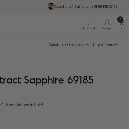
Questions? Call us on +31 85 130 37 55
0
Wishlist
Login
Cart
Zakelijke samenwerking
Hulp & Contact
tract Sapphire 69185
r 1-4 werkdagen in huis!