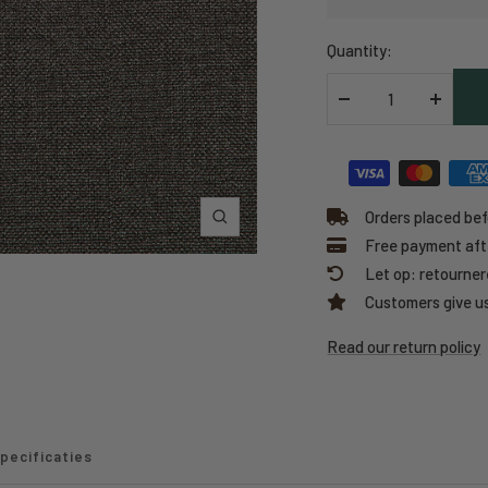
Quantity:
Decrease
Increas
quantity
quantit
Orders placed bef
Zoom
Free payment afte
Let op: retourner
Customers give us
Read our return policy
pecificaties