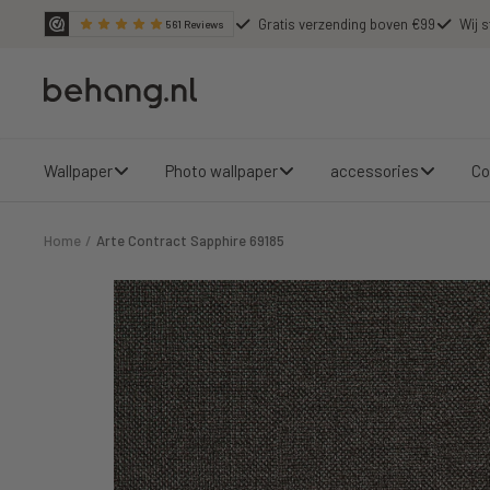
Skip
Gratis verzending boven €99
Wij s
561
Reviews
to
content
Behang.nl
Wallpaper
Photo wallpaper
accessories
Co
Home
Arte Contract Sapphire 69185