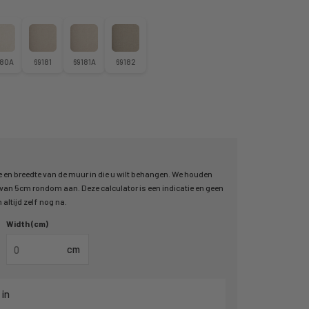
180A
69181
69181A
69182
 en breedte van de muur in die u wilt behangen. We houden
an 5cm rondom aan. Deze calculator is een indicatie en geen
altijd zelf nog na.
Width (cm)
cm
 in