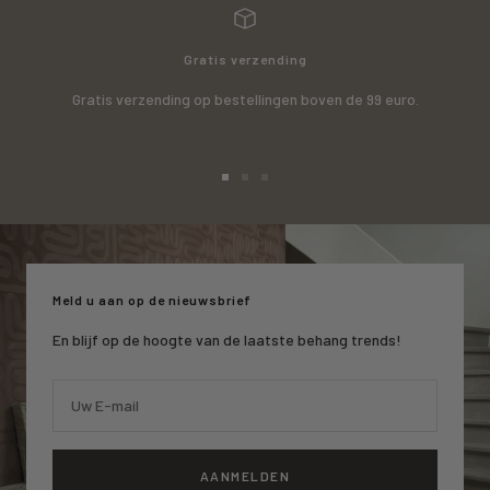
Gratis verzending
Gratis verzending op bestellingen boven de 99 euro.
Ga
Ga
Ga
naar
naar
naar
slide
slide
slide
1
2
3
Meld u aan op de nieuwsbrief
En blijf op de hoogte van de laatste behang trends!
Uw E-mail
AANMELDEN