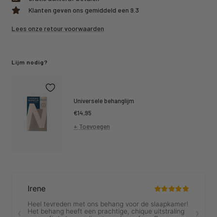
Klanten geven ons gemiddeld een 9.3
Lees onze retour voorwaarden
Lijm nodig?
Universele behanglijm
Kortings
€14,95
prijs
+ Toevoegen