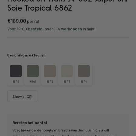
Soie Tropical 6862
Kortings
€189,00
per rol
prijs
Voor 12:00 besteld, over 1-4 werkdagen in huis!
Beschikbare kleuren
6840
6841
6842
6843
6844
Show all (21)
Bereken het aantal
Voeg hieronder de hoogte en breedte van de muur in die u wilt