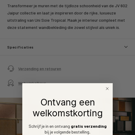
Transformeer je muren met de tijdloze schoonheid van de JV 602
Jaipur collectie en laat je inspireren door de rijke, luxueuze
uitstraling van Uni Soie Tropical. Maak je interieur compleet met
deze statement wandbekleding die zowel stijlvol als uniek is.
Specificaties
Verzending en retouren
Webwinkelkeur
Ontvang een
welkomstkorting
Schrijf je in en ontvang
gratis verzending
bij je volgende bestelling
.