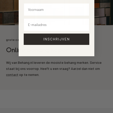
Voornaam
Email
INSCHRIJVEN
grote collectie
Online behang kopen
Wij van Behang.nl leveren de mooiste behang merken. Service
staat bij ons voorrop. Heeft u een vraag? Aarzel dan niet om
contact
op te nemen.