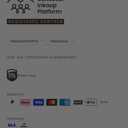
Land/regio
Taal
Nederland (EUR €)
Nederlands
2026 - KvK.: 73782912 BTW: NL859662470B01
Betaal veilig
Betaal met
Verzending: