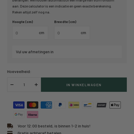
behangen. We houden automatisch een marge van 5cm rondom
aan. Deze calculator is een indicatie en geen exacte berekening.
Reken altijd zelf nog na.
Hoogte (cm)
Breedte (cm)
cm
cm
Vul uw afmetingen in
Hoeveelheid:
IN WINKELWAGEN
Verlaag
Verhoog
hoeveelheid
hoeveelheid
Voor 12:00 besteld, is binnen 1-2 in huis!
Gratis achteraf betalen