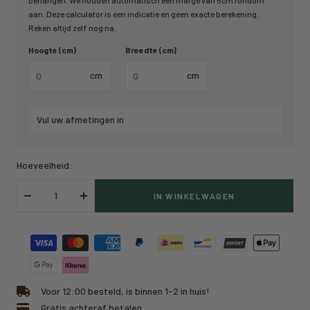
behangen. We houden automatisch een marge van 5cm rondom
aan. Deze calculator is een indicatie en geen exacte berekening.
Reken altijd zelf nog na.
Hoogte (cm)
Breedte (cm)
cm
cm
Vul uw afmetingen in
Hoeveelheid:
IN WINKELWAGEN
Verlaag
Verhoog
hoeveelheid
hoeveelheid
Voor 12:00 besteld, is binnen 1-2 in huis!
Gratis achteraf betalen