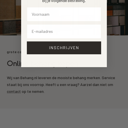
bij je volgende bestelling
.
Voornaam
Email
INSCHRIJVEN
grote collectie
Online behang kopen
Wij van Behang.nl leveren de mooiste behang merken. Service
staat bij ons voorrop. Heeft u een vraag? Aarzel dan niet om
contact
op te nemen.