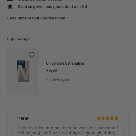
Klanten geven ons gemiddeld een 9.3
Lees onze retour voorwaarden
Lijm nodig?
Universele behanglijm
Kortings
€14,95
prijs
+ Toevoegen