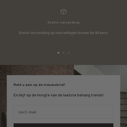
Gratis verzending
Gratis verzending op bestellingen boven de 99 euro.
Ga
Ga
Ga
naar
naar
naar
slide
slide
slide
1
2
3
Meld u aan op de nieuwsbrief
En blijf op de hoogte van de laatste behang trends!
Uw E-mail