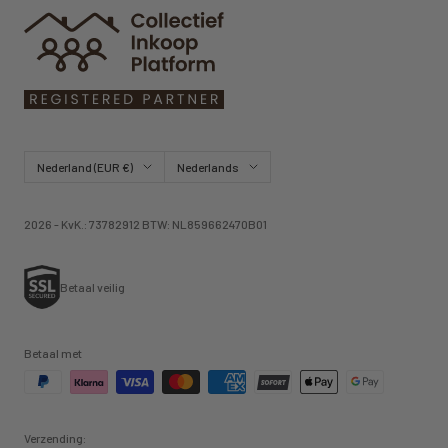
Land/regio
Taal
Nederland (EUR €)
Nederlands
2026 - KvK.: 73782912 BTW: NL859662470B01
Betaal veilig
Betaal met
Verzending: