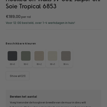
Soie Tropical 6853
Kortings
€189,00
per rol
prijs
Voor 12:00 besteld, over 1-4 werkdagen in huis!
Beschikbare kleuren
6840
6841
6842
6843
6844
Show all (21)
Bereken het aantal
Voeg hieronder de hoogte en breedte van de muur in die u wilt