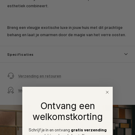
esthetiek combineert.
Breng een vleugje exotische luxe in jouw huis met dit prachtige
behang en laat je omarmen door de magie van het verre oosten.
Specificaties
Verzending en retouren
Webwinkelkeur
Ontvang een
welkomstkorting
Schrijf je in en ontvang
gratis verzending