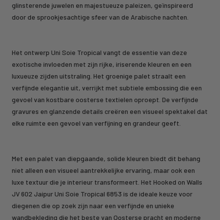
glinsterende juwelen en majestueuze paleizen, geïnspireerd
door de sprookjesachtige sfeer van de Arabische nachten.
Het ontwerp Uni Soie Tropical vangt de essentie van deze
exotische invloeden met zijn rijke, iriserende kleuren en een
luxueuze zijden uitstraling. Het groenige palet straalt een
verfijnde elegantie uit, verrijkt met subtiele embossing die een
gevoel van kostbare oosterse textielen oproept. De verfijnde
gravures en glanzende details creëren een visueel spektakel dat
elke ruimte een gevoel van verfijning en grandeur geeft.
Met een palet van diepgaande, solide kleuren biedt dit behang
niet alleen een visueel aantrekkelijke ervaring, maar ook een
luxe textuur die je interieur transformeert. Het Hooked on Walls
JV 602 Jaipur Uni Soie Tropical 6853 is de ideale keuze voor
diegenen die op zoek zijn naar een verfijnde en unieke
wandbekleding die het beste van Oosterse pracht en moderne