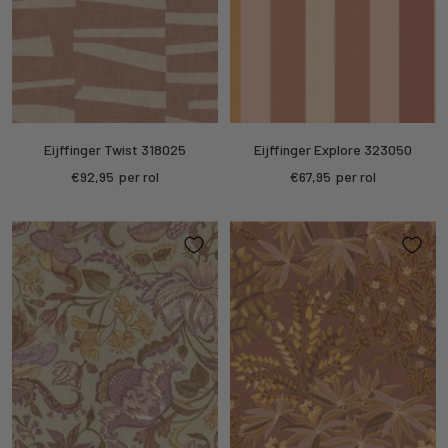
Eijffinger Twist 318025
Eijffinger Explore 323050
Kortings
Kortings
€92,95
per rol
€67,95
per rol
prijs
prijs