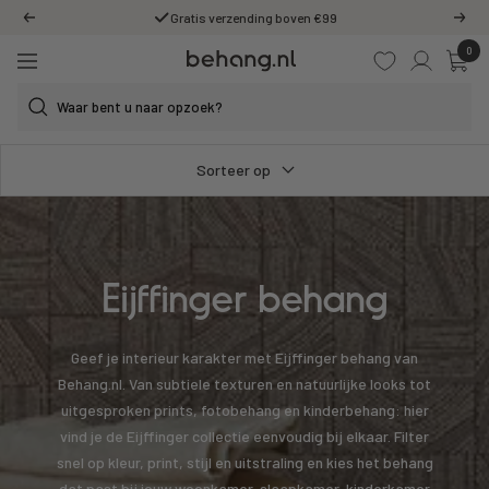
Ga
Gratis verzending boven €99
Vorige
Volg
door
0
Behang.nl
naar
Navigatie
de
content
Sorteer op
Eijffinger behang
Geef je interieur karakter met Eijffinger behang van
Behang.nl. Van subtiele texturen en natuurlijke looks tot
uitgesproken prints, fotobehang en kinderbehang: hier
vind je de Eijffinger collectie eenvoudig bij elkaar. Filter
snel op kleur, print, stijl en uitstraling en kies het behang
dat past bij jouw woonkamer, slaapkamer, kinderkamer