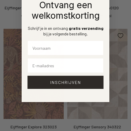
Ontvang een
Eijffinger Riviera Maison 350530
Eijffinger Gilded 340120
welkomstkorting
Kortings
Kortings
€97,95
per rol
€120,00
per rol
prijs
prijs
Schrijf je in en ontvang
gratis verzending
bij je volgende bestelling
.
Voornaam
Email
INSCHRIJVEN
Eijffinger Explore 323023
Eijffinger Sensory 340322