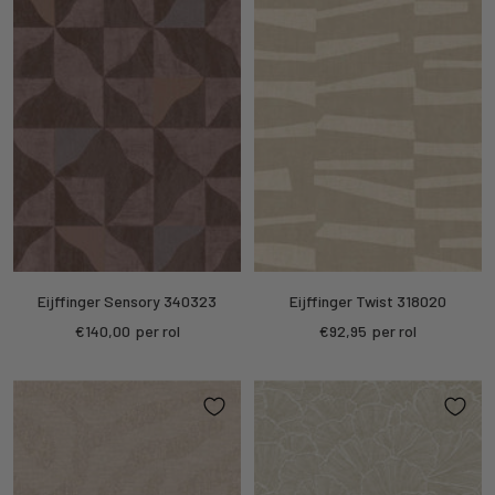
Eijffinger Sensory 340323
Eijffinger Twist 318020
Kortings
Kortings
€140,00
per rol
€92,95
per rol
prijs
prijs