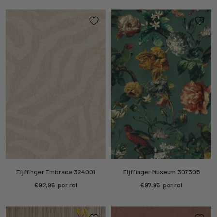
Eijffinger Embrace 324001
Eijffinger Museum 307305
Kortings
Kortings
€92,95
per rol
€97,95
per rol
prijs
prijs