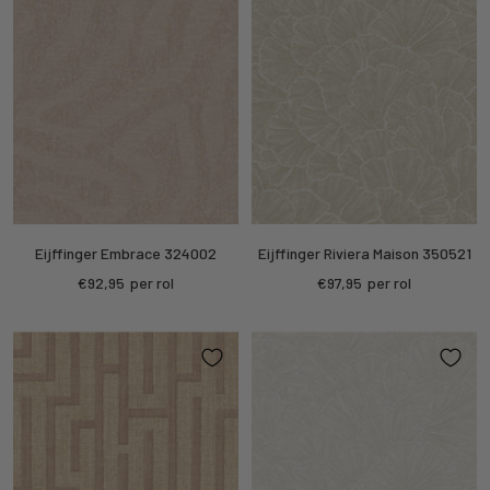
Eijffinger Embrace 324002
Eijffinger Riviera Maison 350521
Kortings
Kortings
€92,95
per rol
€97,95
per rol
prijs
prijs