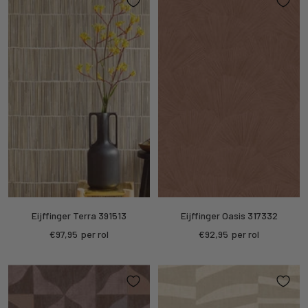
Eijffinger Terra 391513
Eijffinger Oasis 317332
Kortings
Kortings
€97,95
per rol
€92,95
per rol
prijs
prijs