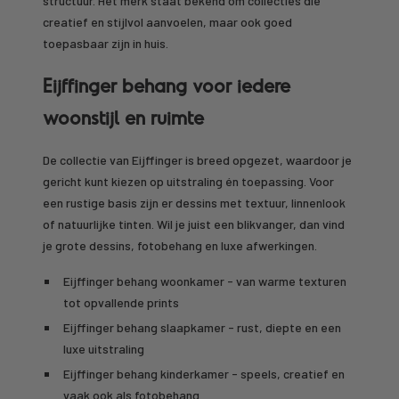
structuur. Het merk staat bekend om collecties die
creatief en stijlvol aanvoelen, maar ook goed
toepasbaar zijn in huis.
Eijffinger behang voor iedere
woonstijl en ruimte
De collectie van Eijffinger is breed opgezet, waardoor je
gericht kunt kiezen op uitstraling én toepassing. Voor
een rustige basis zijn er dessins met textuur, linnenlook
of natuurlijke tinten. Wil je juist een blikvanger, dan vind
je grote dessins, fotobehang en luxe afwerkingen.
Eijffinger behang woonkamer - van warme texturen
tot opvallende prints
Eijffinger behang slaapkamer - rust, diepte en een
luxe uitstraling
Eijffinger behang kinderkamer - speels, creatief en
vaak ook als fotobehang