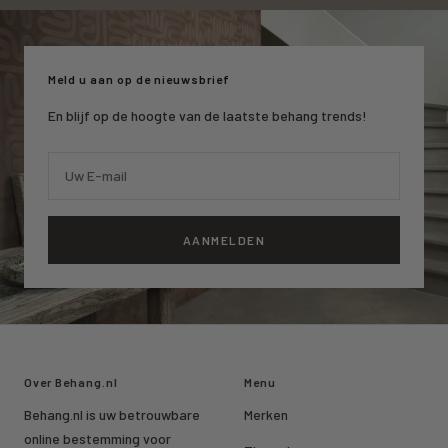
naar
naar
naar
slide
slide
slide
1
2
3
Meld u aan op de nieuwsbrief
En blijf op de hoogte van de laatste behang trends!
Uw E-mail
AANMELDEN
Over Behang.nl
Menu
Behang.nl is uw betrouwbare
Merken
online bestemming voor