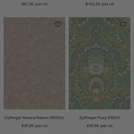
Kortings
Kortings
€67,95
per rol
€140,00
per rol
prijs
prijs
Eijffinger Riviera Maison 350524
Eijffinger Posy 316013
Kortings
Kortings
€97,95
per rol
€97,95
per rol
prijs
prijs