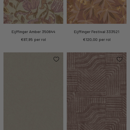
Eijffinger Amber 350644
Eijffinger Festival 333521
Kortings
Kortings
€97,95
per rol
€120,00
per rol
prijs
prijs