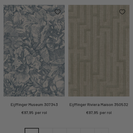
Eijffinger Museum 307343
Eijffinger Riviera Maison 350532
Kortings
Kortings
€97,95
per rol
€97,95
per rol
prijs
prijs