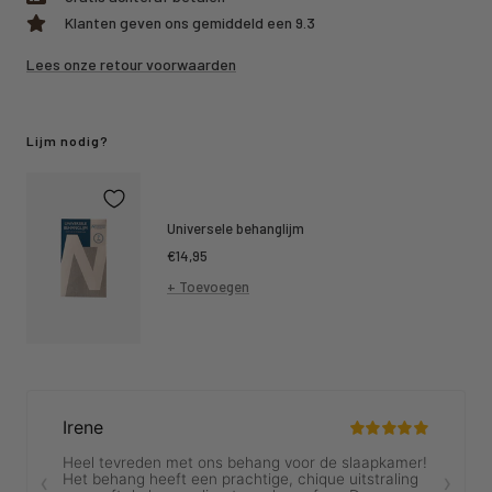
Klanten geven ons gemiddeld een 9.3
Lees onze retour voorwaarden
Lijm nodig?
Universele behanglijm
Kortings
€14,95
prijs
+ Toevoegen