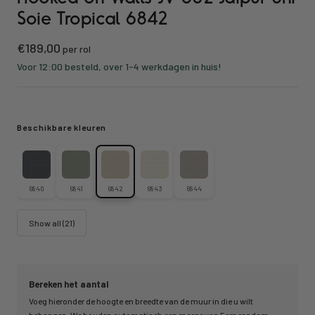
Soie Tropical 6842
Kortings
€189,00
per rol
prijs
Voor 12:00 besteld, over 1-4 werkdagen in huis!
Beschikbare kleuren
6840
6841
6842
6843
6844
Show all (21)
Bereken het aantal
Voeg hieronder de hoogte en breedte van de muur in die u wilt