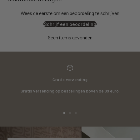
Wees de eerste om een beoordeling te schrijven
Schrijf een beoordeling
Geen items gevonden
Gratis verzending
Gratis verzending op bestellingen boven de 99 euro.
Ga
Ga
Ga
naar
naar
naar
slide
slide
slide
1
2
3