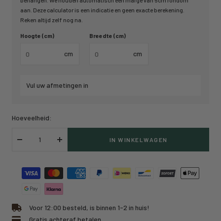
behangen. We houden automatisch een marge van 5cm rondom
aan. Deze calculator is een indicatie en geen exacte berekening.
Reken altijd zelf nog na.
Hoogte (cm)
Breedte (cm)
cm
cm
Vul uw afmetingen in
Hoeveelheid:
IN WINKELWAGEN
Verlaag
Verhoog
hoeveelheid
hoeveelheid
Voor 12:00 besteld, is binnen 1-2 in huis!
Gratis achteraf betalen