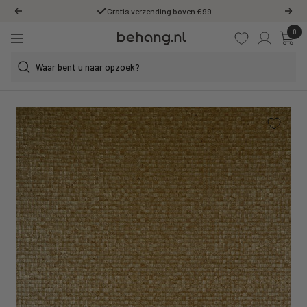
Ga
Gratis verzending boven €99
Vorige
Volg
door
0
Behang.nl
naar
Navigatie
de
content