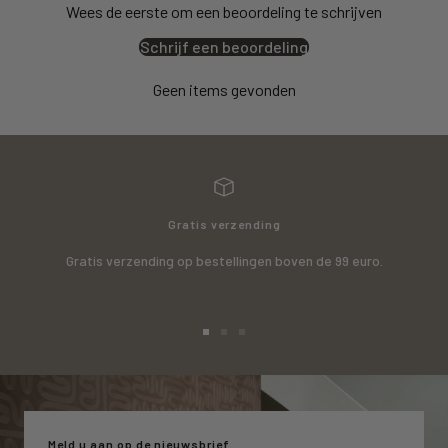
Wees de eerste om een beoordeling te schrijven
Schrijf een beoordeling
Geen items gevonden
Gratis verzending
Gratis verzending op bestellingen boven de 99 euro.
Ga
Ga
Ga
naar
naar
naar
slide
slide
slide
1
2
3
Meld u aan op de nieuwsbrief