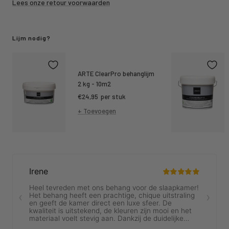
Lees onze retour voorwaarden
Lijm nodig?
ARTE ClearPro behanglijm
2 kg - 10m2
Kortings
€24,95
per stuk
prijs
+ Toevoegen