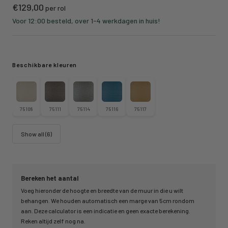
Kortings
€129,00
per rol
prijs
Voor 12:00 besteld, over 1-4 werkdagen in huis!
Beschikbare kleuren
75108
75111
75114
75116
75117
Show all (6)
Bereken het aantal
Voeg hieronder de hoogte en breedte van de muur in die u wilt
behangen. We houden automatisch een marge van 5cm rondom
aan. Deze calculator is een indicatie en geen exacte berekening.
Reken altijd zelf nog na.