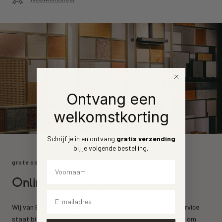
Ontvang een
welkomstkorting
Schrijf je in en ontvang
gratis verzending
bij je volgende bestelling
.
grote collectie
Voornaam
Online behang kopen
Email
Wij van Behang.nl leveren de mooiste behang merken. Service
staat bij ons voorrop. Heeft u een vraag? Aarzel dan niet om