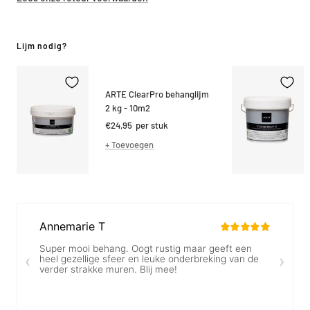
Lijm nodig?
ARTE ClearPro behanglijm
2 kg - 10m2
Kortings
€24,95
per stuk
prijs
+ Toevoegen