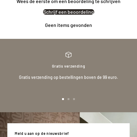
Wees de eerste om een beoordeling te schrijven
Schrijf een beoordeling
Geen items gevonden
Gratis verzending
Gratis verzending op bestellingen boven de 99 euro.
Ga
Ga
Ga
naar
naar
naar
slide
slide
slide
1
2
3
Meld u aan op de nieuwsbrief