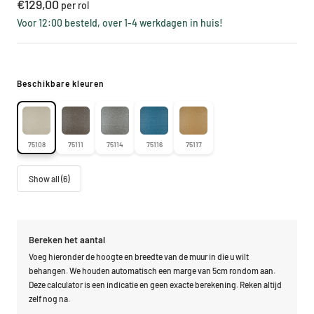
Kortings
€129,00
per rol
prijs
Voor 12:00 besteld, over 1-4 werkdagen in huis!
Beschikbare kleuren
75108
75111
75114
75116
75117
Show all (6)
Bereken het aantal
Voeg hieronder de hoogte en breedte van de muur in die u wilt
behangen. We houden automatisch een marge van 5cm rondom aan.
Deze calculator is een indicatie en geen exacte berekening. Reken altijd
zelf nog na.