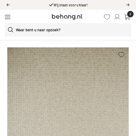
Wij staan voor u klaar!
Ga
Vorige
Volg
door
0
Behang.nl
naar
Navigatie
de
content