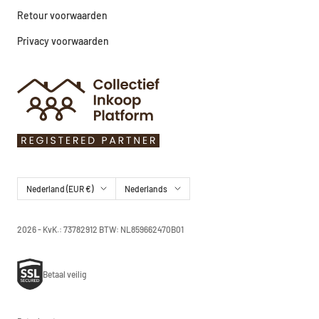
Retour voorwaarden
Privacy voorwaarden
Land/regio
Taal
Nederland (EUR €)
Nederlands
2026 - KvK.: 73782912 BTW: NL859662470B01
Betaal veilig