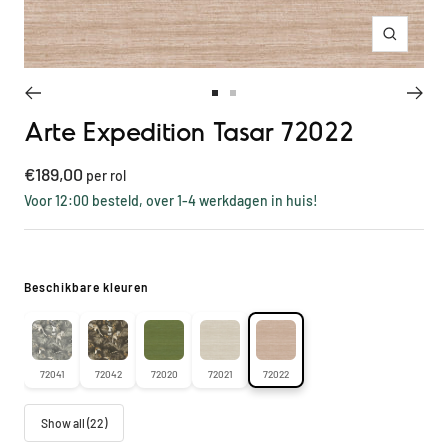
Inzoome
Ga
Ga
Arte Expedition Tasar 72022
naar
naar
slide
slide
Kortings
€189,00
1
2
per rol
prijs
Voor 12:00 besteld, over 1-4 werkdagen in huis!
Beschikbare kleuren
72041
72042
72020
72021
72022
Show all (22)