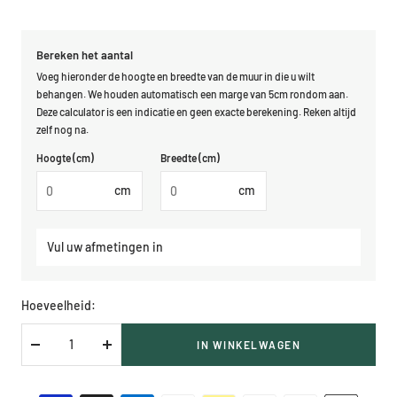
Bereken het aantal
Voeg hieronder de hoogte en breedte van de muur in die u wilt
behangen. We houden automatisch een marge van 5cm rondom aan.
Deze calculator is een indicatie en geen exacte berekening. Reken altijd
zelf nog na.
Hoogte (cm)
Breedte (cm)
cm
cm
Vul uw afmetingen in
Hoeveelheid:
IN WINKELWAGEN
Verlaag
Verhoog
hoeveelheid
hoeveelheid