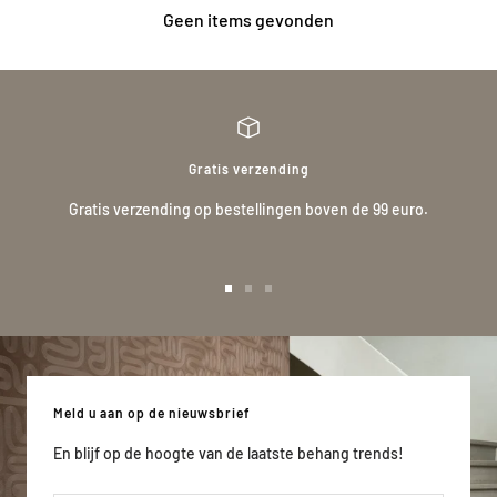
Geen items gevonden
Gratis verzending
Gratis verzending op bestellingen boven de 99 euro.
Ga
Ga
Ga
naar
naar
naar
slide
slide
slide
1
2
3
Meld u aan op de nieuwsbrief
En blijf op de hoogte van de laatste behang trends!