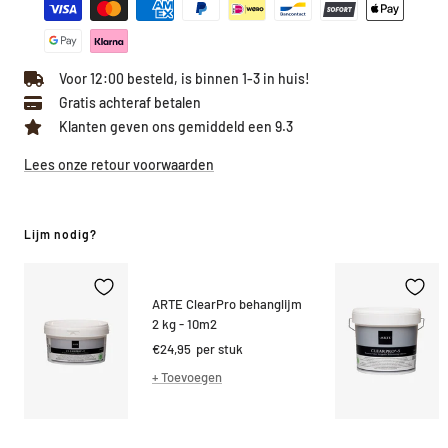
Voor 12:00 besteld, is binnen 1-3 in huis!
Gratis achteraf betalen
Klanten geven ons gemiddeld een 9.3
Lees onze retour voorwaarden
Lijm nodig?
ARTE ClearPro behanglijm
2 kg - 10m2
Kortings
€24,95
per stuk
prijs
+ Toevoegen