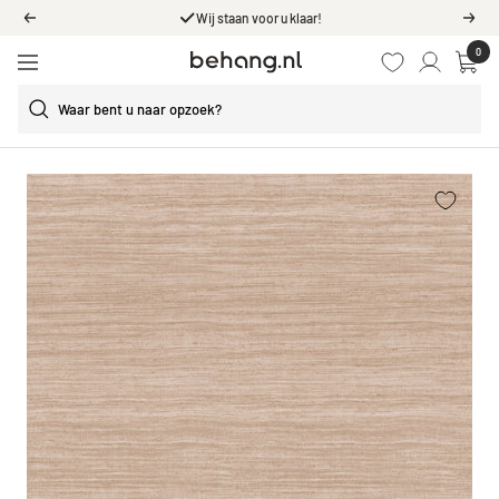
Ga
Wij staan voor u klaar!
Vorige
Volg
door
0
Behang.nl
naar
Navigatie
de
content