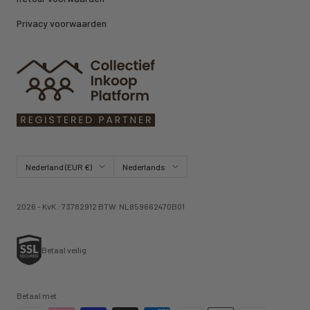
Privacy voorwaarden
Land/regio
Taal
Nederland (EUR €)
Nederlands
2026 - KvK.: 73782912 BTW: NL859662470B01
Betaal veilig
Betaal met