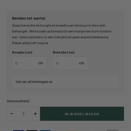
Bereken het aantal
Voeg hieronder de hoogte en breedte van de muur in die u wilt
behangen. We houden automatisch een marge van 5cm rondom
aan. Deze calculator is een indicatie en geen exacte berekening.
Reken altijd zelf nog na.
Hoogte (cm)
Breedte (cm)
cm
cm
Vul uw afmetingen in
Hoeveelheid:
IN WINKELWAGEN
Verlaag
Verhoog
hoeveelheid
hoeveelheid