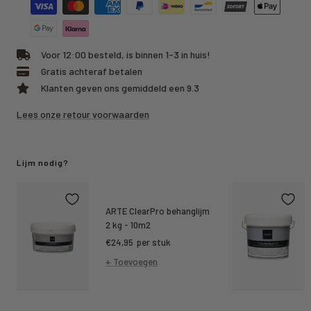
Voor 12:00 besteld, is binnen 1-3 in huis!
Gratis achteraf betalen
Klanten geven ons gemiddeld een 9.3
Lees onze retour voorwaarden
Lijm nodig?
ARTE ClearPro behanglijm
2 kg - 10m2
Kortings
€24,95
per stuk
prijs
+ Toevoegen