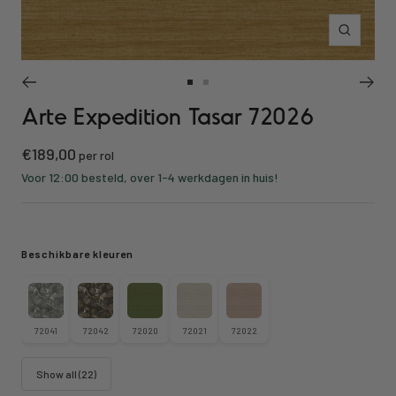
Inzoomen
Ga
Ga
Arte Expedition Tasar 72026
naar
naar
slide
slide
Kortings
€189,00
1
2
per rol
prijs
Voor 12:00 besteld, over 1-4 werkdagen in huis!
Beschikbare kleuren
72041
72042
72020
72021
72022
Show all (22)