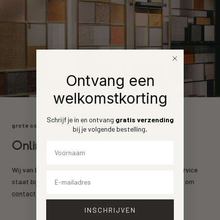
Ontvang een
welkomstkorting
Schrijf je in en ontvang
gratis verzending
grote collectie
bij je volgende bestelling
.
Online behang kopen
Voornaam
Wij van Behang.nl leveren de mooiste behang merken. Service
Email
staat bij ons voorrop. Heeft u een vraag? Aarzel dan niet om
contact
op te nemen.
INSCHRIJVEN