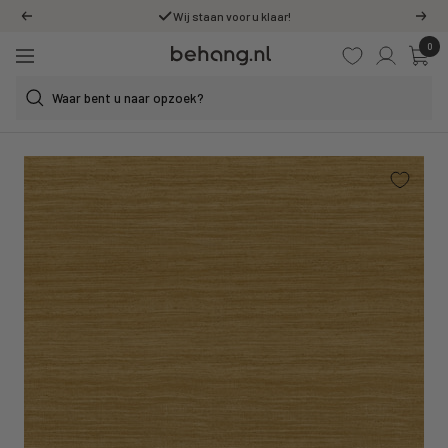
Ga
Wij staan voor u klaar!
Vorige
Volg
door
0
Behang.nl
naar
Navigatie
de
content