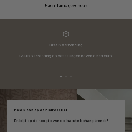
Geen items gevonden
Gratis verzending
Gratis verzending op bestellingen boven de 99 euro.
Ga
Ga
Ga
naar
naar
naar
slide
slide
slide
1
2
3
Meld u aan op de nieuwsbrief
En blijf op de hoogte van de laatste behang trends!