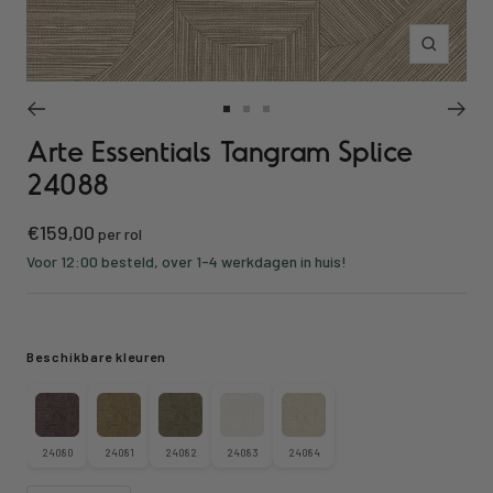
Inzoomen
Ga
Ga
Ga
Arte Essentials Tangram Splice
naar
naar
naar
slide
slide
slide
24088
1
2
3
Kortings
€159,00
per rol
prijs
Voor 12:00 besteld, over 1-4 werkdagen in huis!
Beschikbare kleuren
24080
24081
24082
24083
24084