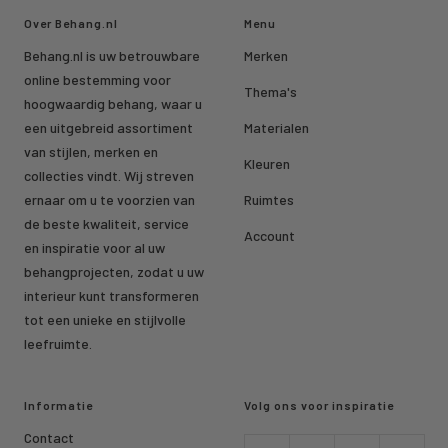
Over Behang.nl
Menu
Behang.nl is uw betrouwbare
Merken
online bestemming voor
Thema's
hoogwaardig behang, waar u
een uitgebreid assortiment
Materialen
van stijlen, merken en
Kleuren
collecties vindt. Wij streven
ernaar om u te voorzien van
Ruimtes
de beste kwaliteit, service
Account
en inspiratie voor al uw
behangprojecten, zodat u uw
interieur kunt transformeren
tot een unieke en stijlvolle
leefruimte.
Informatie
Volg ons voor inspiratie
Contact