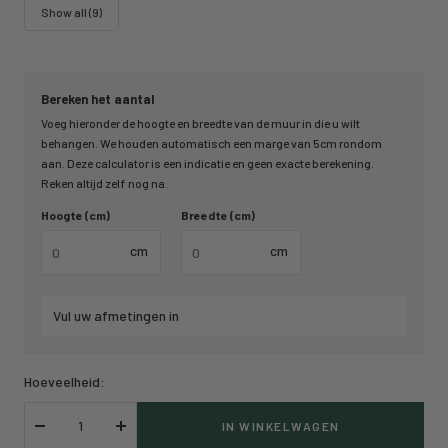
Show all (9)
Bereken het aantal
Voeg hieronder de hoogte en breedte van de muur in die u wilt
behangen. We houden automatisch een marge van 5cm rondom
aan. Deze calculator is een indicatie en geen exacte berekening.
Reken altijd zelf nog na.
Hoogte (cm)
Breedte (cm)
cm
cm
Vul uw afmetingen in
Hoeveelheid:
IN WINKELWAGEN
Verlaag
Verhoog