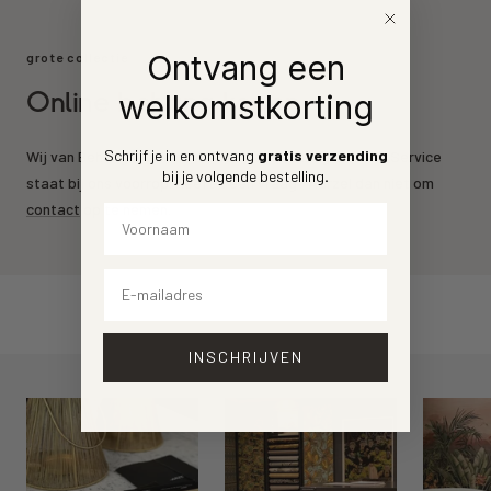
Ontvang een
grote collectie
Online behang kopen
welkomstkorting
Schrijf je in en ontvang
gratis verzending
Wij van Behang.nl leveren de mooiste behang merken. Service
bij je volgende bestelling
.
staat bij ons voorrop. Heeft u een vraag? Aarzel dan niet om
contact
op te nemen.
Voornaam
Email
INSCHRIJVEN