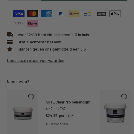
hoeveelheid
hoeveelheid
Voor 12:00 besteld, is binnen 1-3 in huis!
Gratis achteraf betalen
Klanten geven ons gemiddeld een 9.3
Lees onze retour voorwaarden
Lijm nodig?
ARTE ClearPro behanglijm
2 kg - 10m2
Kortings
€24,95
per stuk
prijs
+ Toevoegen