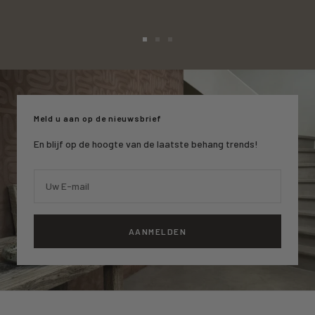
Ga
Ga
Ga
naar
naar
naar
slide
slide
slide
1
2
3
Meld u aan op de nieuwsbrief
En blijf op de hoogte van de laatste behang trends!
Uw E-mail
AANMELDEN