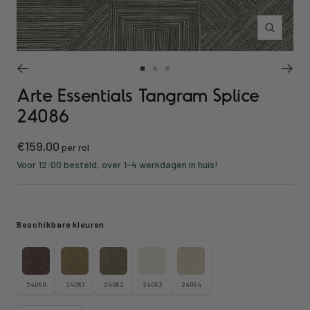
Inzoomen
Ga
Ga
Ga
Arte Essentials Tangram Splice
naar
naar
naar
slide
slide
slide
24086
1
2
3
Kortings
€159,00
per rol
prijs
Voor 12:00 besteld, over 1-4 werkdagen in huis!
Beschikbare kleuren
24080
24081
24082
24083
24084