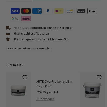
hoeveelheid
hoeveelheid
Voor 12:00 besteld, is binnen 1-3 in huis!
Gratis achteraf betalen
Klanten geven ons gemiddeld een 9.3
Lees onze retour voorwaarden
Lijm nodig?
ARTE ClearPro behanglijm
2 kg - 10m2
Kortings
€24,95
per stuk
prijs
+ Toevoegen