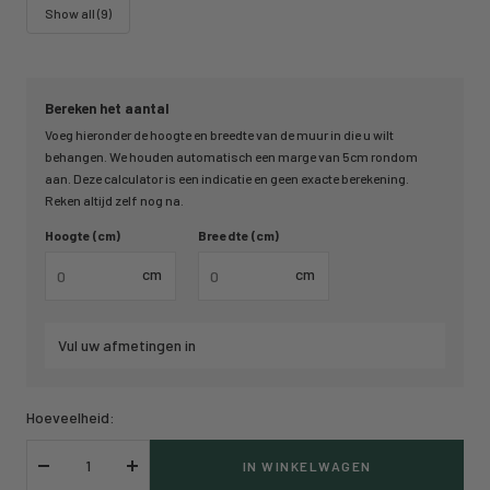
Show all (9)
Bereken het aantal
Voeg hieronder de hoogte en breedte van de muur in die u wilt
behangen. We houden automatisch een marge van 5cm rondom
aan. Deze calculator is een indicatie en geen exacte berekening.
Reken altijd zelf nog na.
Hoogte (cm)
Breedte (cm)
cm
cm
Vul uw afmetingen in
Hoeveelheid:
IN WINKELWAGEN
Verlaag
Verhoog