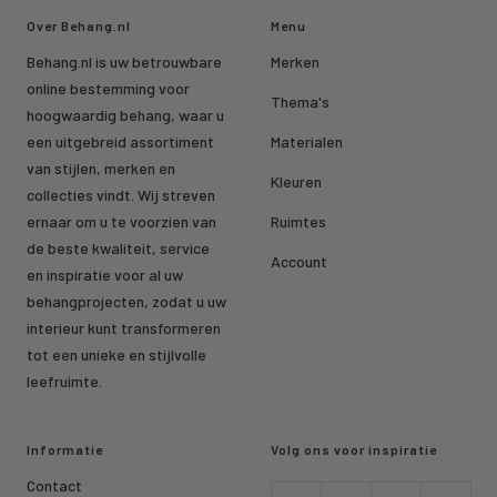
Over Behang.nl
Menu
Behang.nl is uw betrouwbare
Merken
online bestemming voor
Thema's
hoogwaardig behang, waar u
een uitgebreid assortiment
Materialen
van stijlen, merken en
Kleuren
collecties vindt. Wij streven
ernaar om u te voorzien van
Ruimtes
de beste kwaliteit, service
Account
en inspiratie voor al uw
behangprojecten, zodat u uw
interieur kunt transformeren
tot een unieke en stijlvolle
leefruimte.
Informatie
Volg ons voor inspiratie
Contact