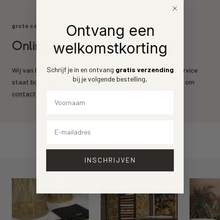
Ontvang een
grote collectie
Online behang kopen
welkomstkorting
Schrijf je in en ontvang
gratis verzending
Wij van Behang.nl leveren de mooiste behang merken. Service
bij je volgende bestelling
.
staat bij ons voorrop. Heeft u een vraag? Aarzel dan niet om
contact
op te nemen.
Voornaam
Email
INSCHRIJVEN