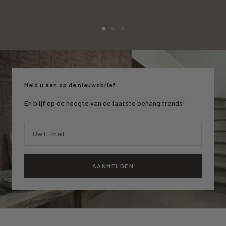
Ga
Ga
Ga
naar
naar
naar
slide
slide
slide
1
2
3
Meld u aan op de nieuwsbrief
En blijf op de hoogte van de laatste behang trends!
Uw E-mail
AANMELDEN