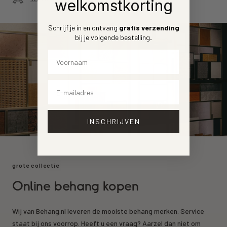
welkomstkorting
Schrijf je in en ontvang
gratis verzending
bij je volgende bestelling
.
Voornaam
Email
INSCHRIJVEN
grote collectie
Online behang kopen
Wij van Behang.nl leveren de mooiste behang merken. Service
staat bij ons voorrop. Heeft u een vraag? Aarzel dan niet om