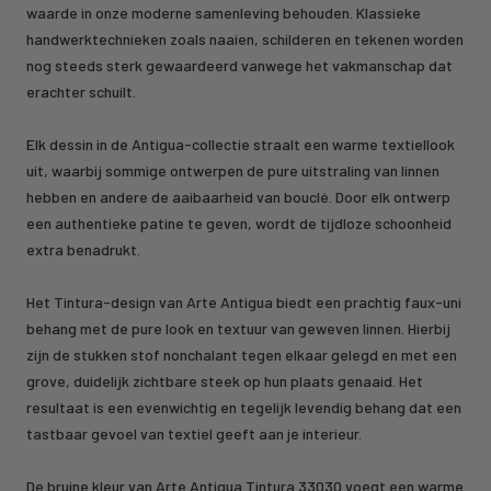
waarde in onze moderne samenleving behouden. Klassieke
handwerktechnieken zoals naaien, schilderen en tekenen worden
nog steeds sterk gewaardeerd vanwege het vakmanschap dat
erachter schuilt.
Elk dessin in de Antigua-collectie straalt een warme textiellook
uit, waarbij sommige ontwerpen de pure uitstraling van linnen
hebben en andere de aaibaarheid van bouclé. Door elk ontwerp
een authentieke patine te geven, wordt de tijdloze schoonheid
extra benadrukt.
Het Tintura-design van Arte Antigua biedt een prachtig faux-uni
behang met de pure look en textuur van geweven linnen. Hierbij
zijn de stukken stof nonchalant tegen elkaar gelegd en met een
grove, duidelijk zichtbare steek op hun plaats genaaid. Het
resultaat is een evenwichtig en tegelijk levendig behang dat een
tastbaar gevoel van textiel geeft aan je interieur.
De bruine kleur van Arte Antigua Tintura 33030 voegt een warme