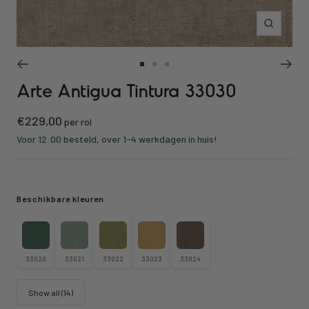
Inzoomen
Ga
Ga
Ga
Arte Antigua Tintura 33030
naar
naar
naar
slide
slide
slide
Kortings
€229,00
1
2
3
per rol
prijs
Voor 12:00 besteld, over 1-4 werkdagen in huis!
Beschikbare kleuren
33020
33021
33022
33023
33024
Show all (14)