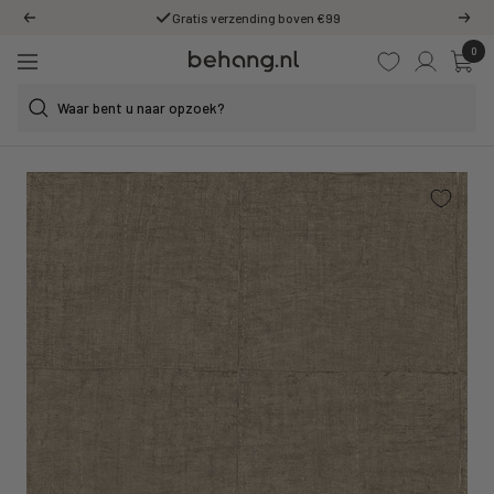
Ga
Gratis verzending boven €99
Vorige
Volg
door
0
Behang.nl
naar
Navigatie
de
content