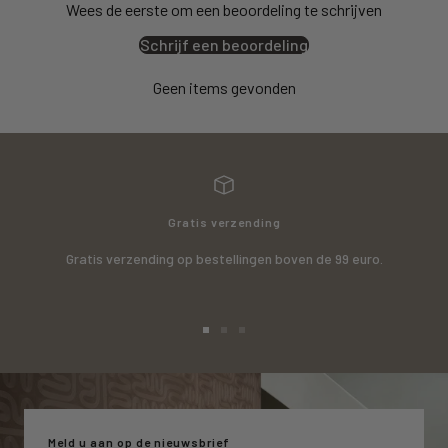
Wees de eerste om een beoordeling te schrijven
Schrijf een beoordeling
Geen items gevonden
Gratis verzending
Gratis verzending op bestellingen boven de 99 euro.
Ga
Ga
Ga
naar
naar
naar
slide
slide
slide
1
2
3
Meld u aan op de nieuwsbrief