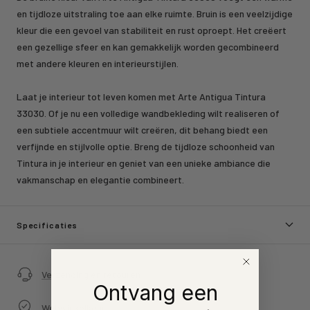
en tijdloze uitstraling toe aan elke ruimte. Bruin is een veelzijdige
kleur die een gevoel van stabiliteit en rust oproept. Het creëert
een gezellige sfeer en kan gemakkelijk worden gecombineerd
met andere kleuren en interieurstijlen.
Laat je interieur tot leven komen met Arte Antigua Tintura
33030. Of je nu een volledige wandbekleding wilt realiseren of
een subtiele accentmuur wilt creëren, dit behang biedt een
verfijnde en stijlvolle optie. Breng de tijdloze schoonheid van
Tintura in je interieur en geniet van een unieke ambiance die
vakmanschap en elegantie combineert.
Specificaties
Verzending en retouren
Ontvang een
Webwinkelkeur