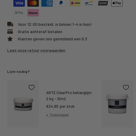
Voor 12:00 besteld, is binnen 1-4 in huis!
Gratis achteraf betalen
Klanten geven ons gemiddeld een 9.3
Lees onze retour voorwaarden
Lijm nodig?
ARTE ClearPro behanglijm
2 kg - 10m2
Kortings
€24,95
per stuk
prijs
+ Toevoegen