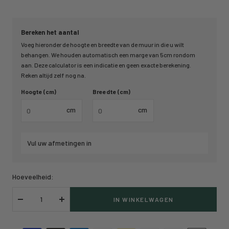
Bereken het aantal
Voeg hieronder de hoogte en breedte van de muur in die u wilt
behangen. We houden automatisch een marge van 5cm rondom
aan. Deze calculator is een indicatie en geen exacte berekening.
Reken altijd zelf nog na.
Hoogte (cm)
Breedte (cm)
cm
cm
Vul uw afmetingen in
Hoeveelheid:
IN WINKELWAGEN
Verlaag
Verhoog
hoeveelheid
hoeveelheid