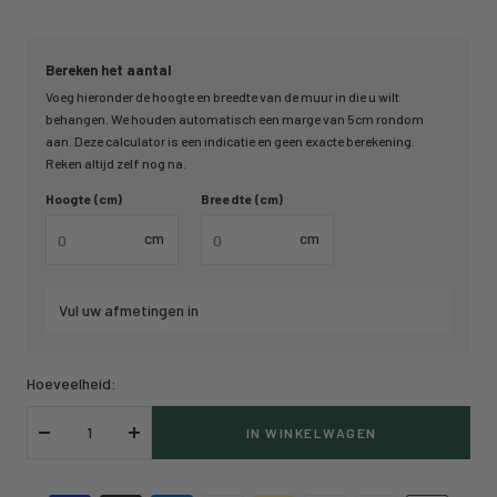
Bereken het aantal
Voeg hieronder de hoogte en breedte van de muur in die u wilt
behangen. We houden automatisch een marge van 5cm rondom
aan. Deze calculator is een indicatie en geen exacte berekening.
Reken altijd zelf nog na.
Hoogte (cm)
Breedte (cm)
cm
cm
Vul uw afmetingen in
Hoeveelheid:
IN WINKELWAGEN
Verlaag
Verhoog
hoeveelheid
hoeveelheid