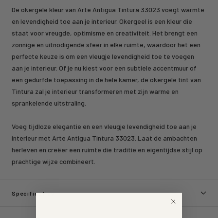
De okergele kleur van Arte Antigua Tintura 33023 voegt warmte
en levendigheid toe aan je interieur. Okergeel is een kleur die
staat voor vreugde, optimisme en creativiteit. Het brengt een
zonnige en uitnodigende sfeer in elke ruimte, waardoor het een
perfecte keuze is om een vleugje levendigheid toe te voegen
aan je interieur. Of je nu kiest voor een subtiele accentmuur of
een gedurfde toepassing in de hele kamer, de okergele tint van
Tintura zal je interieur transformeren met zijn warme en
sprankelende uitstraling.
Voeg tijdloze elegantie en een vleugje levendigheid toe aan je
interieur met Arte Antigua Tintura 33023. Laat de ambachten
herleven en creëer een ruimte die traditie en eigentijdse stijl op
prachtige wijze combineert.
Specificaties