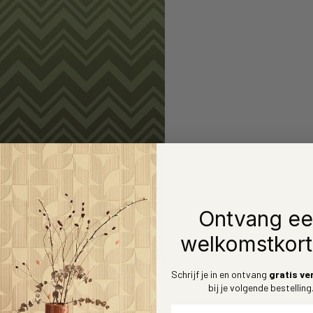
Ontvang e
welkomstkort
Inzoomen
Schrijf je in en ontvang
gratis ve
bij je volgende bestelling
Voornaam