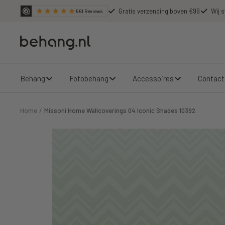
Ga
Gratis verzending boven €99
Wij s
561
Reviews
door
naar
Behang.nl
de
content
Behang
Fotobehang
Accessoires
Contact
Home
Missoni Home Wallcoverings 04 Iconic Shades 10392