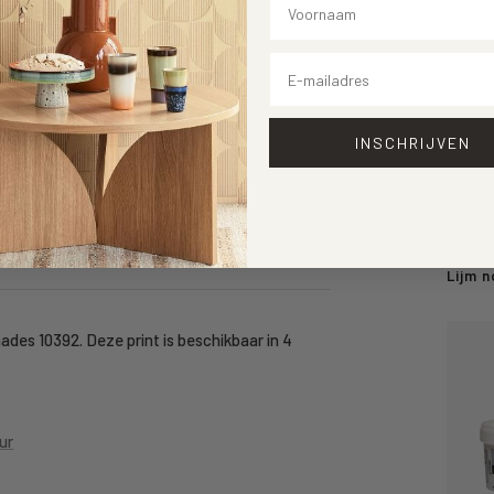
Email
INSCHRIJVEN
Lijm n
ades 10392. Deze print is beschikbaar in 4
ur