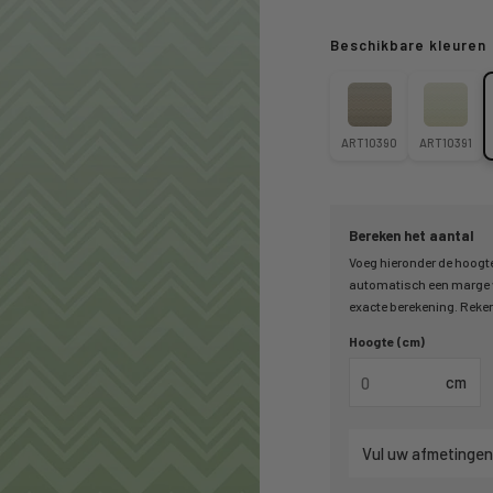
Beschikbare kleuren
ART10390
ART10391
Bereken het aantal
Voeg hieronder de hoogte
automatisch een marge v
exacte berekening. Reken 
Hoogte (cm)
cm
Vul uw afmetingen