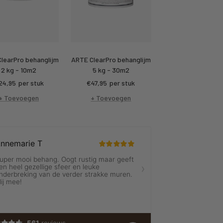
learPro behanglijm
ARTE ClearPro behanglijm
2 kg - 10m2
5 kg - 30m2
rtings
Kortings
24,95
per stuk
€47,95
per stuk
ijs
prijs
+ Toevoegen
+ Toevoegen