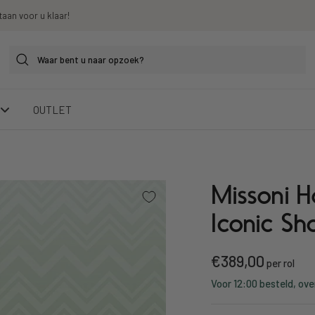
taan voor u klaar!
OUTLET
Missoni 
Iconic S
Kortings
€389,00
per rol
Voor 12:00 besteld, ove
prijs