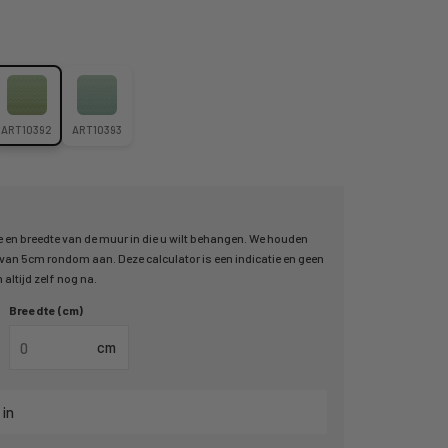
ART10392
ART10393
 en breedte van de muur in die u wilt behangen. We houden
an 5cm rondom aan. Deze calculator is een indicatie en geen
altijd zelf nog na.
Breedte (cm)
cm
 in