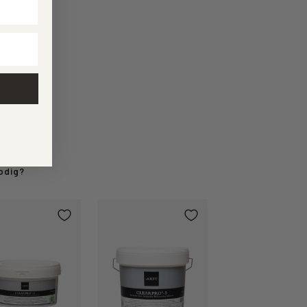
odig?