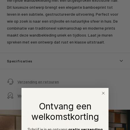
verfijnde wandbekleding met een uitgesproken exotische flair.
Dit luxueuze ontwerp brengt een elegante bamboeprint tot
leven in een subtiele, gestructureerde uitvoering. Perfect voor
wie op zoek is naar een stijlvolle en natuurlijke sfeer in huis. De
combinatie van traditioneel vakmanschap en moderne prints
maakt deze wandbekleding uniek en tijdloos. Laat je muren
spreken met een ontwerp dat rust en klasse uitstraalt.
Specificaties
Verzending en retouren
Webwinkelkeur
Ontvang een
welkomstkorting
Schrijf je in en ontvang
gratis verzending