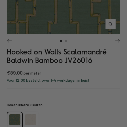
Inzoomen
Ga
Ga
Hooked on Walls Scalamandré
naar
naar
slide
slide
Baldwin Bamboo JV26016
1
2
Kortings
€89,00
per meter
prijs
Voor 12:00 besteld, over 1-4 werkdagen in huis!
Beschikbare kleuren