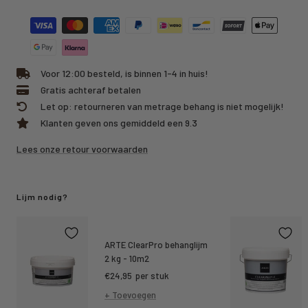
hoeveelheid
hoeveelheid
Voor 12:00 besteld, is binnen 1-4 in huis!
Gratis achteraf betalen
Let op: retourneren van metrage behang is niet mogelijk!
Klanten geven ons gemiddeld een 9.3
Lees onze retour voorwaarden
Lijm nodig?
ARTE ClearPro behanglijm
2 kg - 10m2
Kortings
€24,95
per stuk
prijs
+ Toevoegen