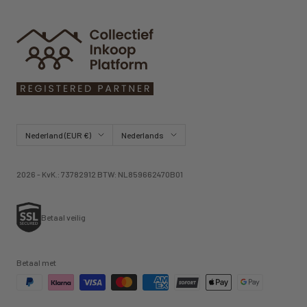
Land/regio
Taal
Nederland (EUR €)
Nederlands
2026 - KvK.: 73782912 BTW: NL859662470B01
Betaal veilig
Betaal met