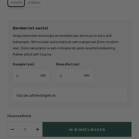
JV26016
JV26015
Bereken het aantal
Voeg hieronder de hoogte en breedte van de muur in die u wilt
behangen. We houden automatisch een marge van 5cm rondom
aan. Deze calculator is een indicatie en geen exacte berekening.
Reken altijd zelf nog na.
Hoogte (cm)
Breedte (cm)
cm
cm
Vul uw afmetingen in
Hoeveelheid:
IN WINKELWAGEN
Verlaag
Verhoog