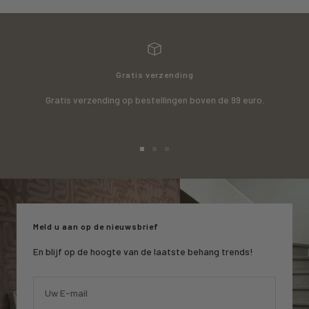
Gratis verzending
Gratis verzending op bestellingen boven de 99 euro.
Ga
Ga
Ga
naar
naar
naar
slide
slide
slide
1
2
3
Meld u aan op de nieuwsbrief
En blijf op de hoogte van de laatste behang trends!
Uw E-mail