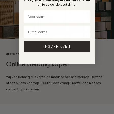
bij je volgende bestelling
.
Voornaam
Email
INSCHRIJVEN
grote collectie
Online behang kopen
Wij van Behang.nl leveren de mooiste behang merken. Service
staat bij ons voorrop. Heeft u een vraag? Aarzel dan niet om
contact
op te nemen.