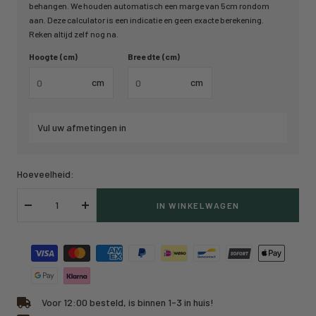
behangen. We houden automatisch een marge van 5cm rondom
aan. Deze calculator is een indicatie en geen exacte berekening.
Reken altijd zelf nog na.
Hoogte (cm)
Breedte (cm)
cm
cm
Vul uw afmetingen in
Hoeveelheid:
IN WINKELWAGEN
Verlaag
Verhoog
hoeveelheid
hoeveelheid
Voor 12:00 besteld, is binnen 1-3 in huis!