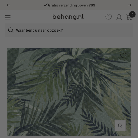
Ga
Gratis verzending boven €99
Vorige
Volg
door
0
Behang.nl
naar
Navigatie
de
content
Inzoomen