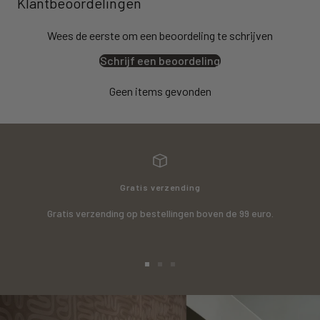
Klantbeoordelingen
Wees de eerste om een beoordeling te schrijven
Schrijf een beoordeling
Geen items gevonden
Gratis verzending
Gratis verzending op bestellingen boven de 99 euro.
Ga
Ga
Ga
naar
naar
naar
slide
slide
slide