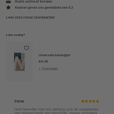
Gratis achteraf betalen
Klanten geven ons gemiddeld een 9.3
Lees onze retour voorwaarden
Lijm nodig?
Universele behanglijm
Kortings
€14,95
prijs
+ Toevoegen