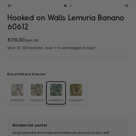
Ga
Ga
Hooked on Walls Lemuria Banano
naar
naar
slide
slide
60612
1
2
Kortings
€119,00
per rol
prijs
Voor 12:00 besteld, over 1-4 werkdagen in huis!
Beschikbare kleuren
HOW60610
HOW60611
HOW60612
HOW60613
Bereken het aantal
Voeg hieronder de hoogte en breedte van de muur in die u wilt