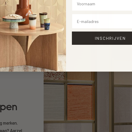
Email
INSCHRIJVEN
open
ng merken.
raag? Aarzel