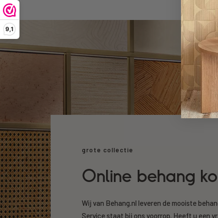
9,1
grote collectie
Online behang k
Wij van Behang.nl leveren de mooiste beha
Service staat bij ons voorrop. Heeft u een v