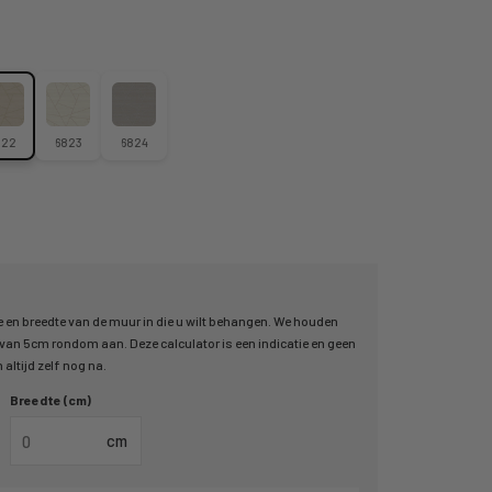
822
6823
6824
 en breedte van de muur in die u wilt behangen. We houden
an 5cm rondom aan. Deze calculator is een indicatie en geen
altijd zelf nog na.
Breedte (cm)
cm