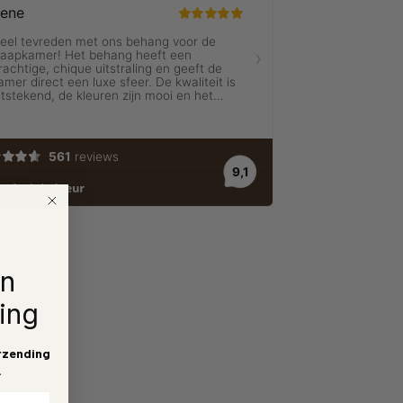
en
ing
rzending
.