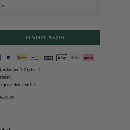
 in
IN WINKELWAGEN
g
heid
, is binnen 1-2 in huis!
etalen
s gemiddeld een 9.3
rwaarden
odig?