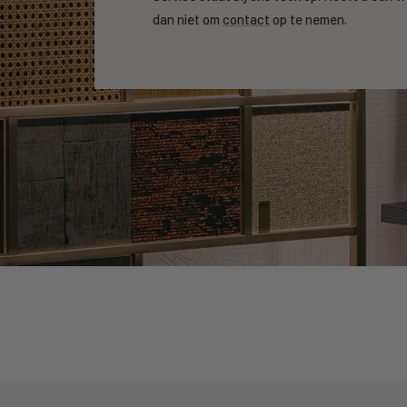
dan niet om
contact
op te nemen.