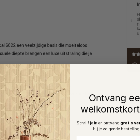
cal 6822 een veelzijdige basis die moeiteloos
visuele diepte brengen een luxe uitstraling die je
tie van Hooked on Walls JV 602 Jaipur
t de betoverende pracht van oosterse kunst en
Ontvang e
welkomstkort
ur
Schrijf je in en ontvang
gratis ve
bij je volgende bestelling
Voornaam