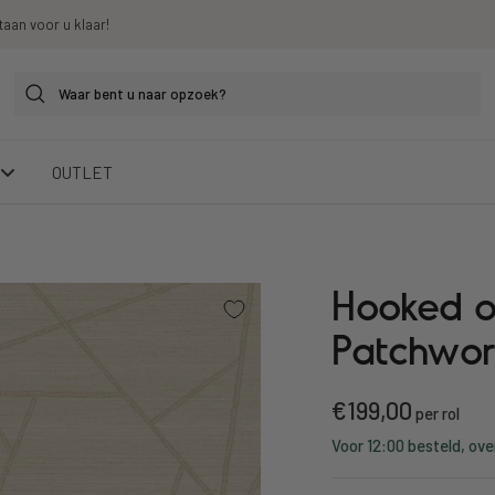
taan voor u klaar!
OUTLET
Hooked o
Patchwor
Kortings
€199,00
per rol
Voor 12:00 besteld, ove
prijs