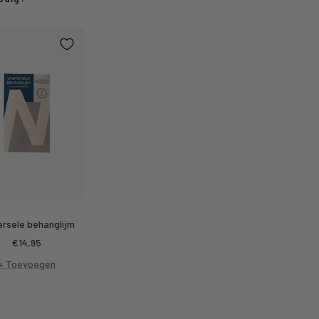
ersele behanglijm
Kortings
€14,95
prijs
+ Toevoegen