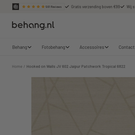
Ga
Gratis verzending boven €99
Wij s
561
Reviews
door
naar
Behang.nl
de
content
Behang
Fotobehang
Accessoires
Contact
Home
Hooked on Walls JV 602 Jaipur Patchwork Tropical 6822