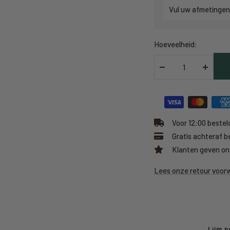
Vul uw afmetingen
Hoeveelheid:
Verlaag
Verhoo
hoeveelheid
hoeveel
Voor 12:00 besteld
Gratis achteraf b
Klanten geven on
Lees onze retour voo
Lijm n