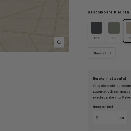
Beschikbare kleuren
6820
6821
6
Inzoomen
Show all (6)
Bereken het aantal
Voeg hieronder de hoogte
automatisch een marge v
exacte berekening. Reken 
Hoogte (cm)
cm