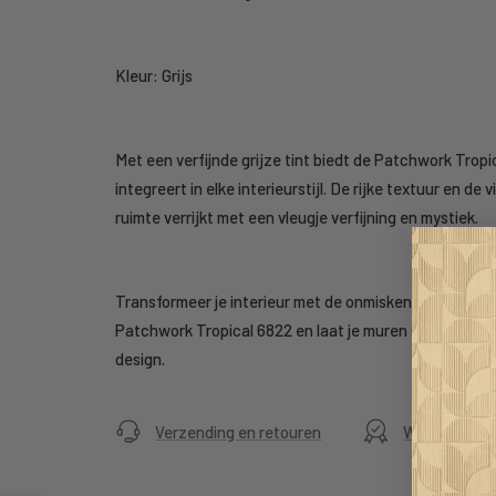
Kleur: Grijs
Met een verfijnde grijze tint biedt de Patchwork Tropi
integreert in elke interieurstijl. De rijke textuur en de 
ruimte verrijkt met een vleugje verfijning en mystiek.
Transformeer je interieur met de onmiskenbare elegan
Patchwork Tropical 6822 en laat je muren spreken me
design.
Verzending en retouren
Webwinkelke