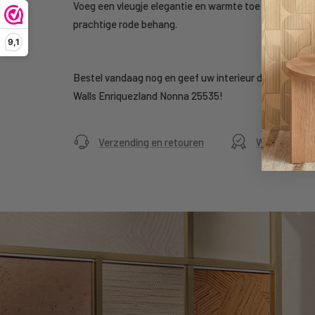
Voeg een vleugje elegantie en warmte toe aan uw interie
prachtige rode behang.
9,1
Bestel vandaag nog en geef uw interieur de exclusieve
Walls Enriquezland Nonna 25535!
Verzending en retouren
Webwinkelke