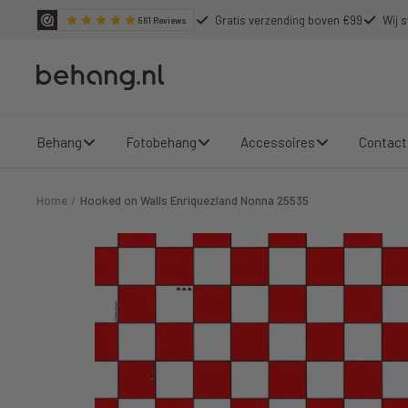
Ga
Gratis verzending boven €99
Wij s
561
Reviews
door
naar
Behang.nl
de
content
Behang
Fotobehang
Accessoires
Contact
Home
Hooked on Walls Enriquezland Nonna 25535