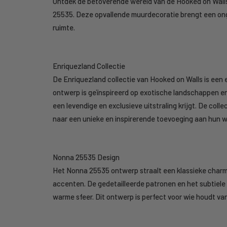
Ontdek de betoverende wereld van de Hooked on Walls
25535. Deze opvallende muurdecoratie brengt een onge
ruimte.
Enriquezland Collectie
De Enriquezland collectie van Hooked on Walls is een 
ontwerp is geïnspireerd op exotische landschappen en 
een levendige en exclusieve uitstraling krijgt. De colle
naar een unieke en inspirerende toevoeging aan hun 
Nonna 25535 Design
Het Nonna 25535 ontwerp straalt een klassieke char
accenten. De gedetailleerde patronen en het subtiel
warme sfeer. Dit ontwerp is perfect voor wie houdt van