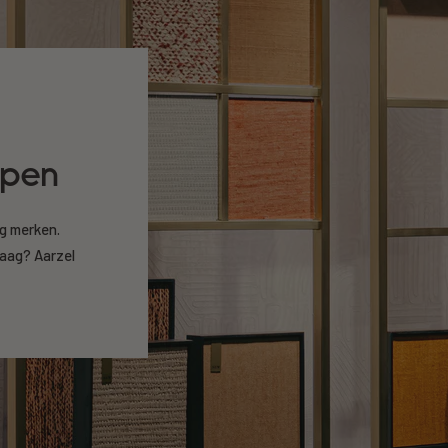
open
ng merken.
raag? Aarzel