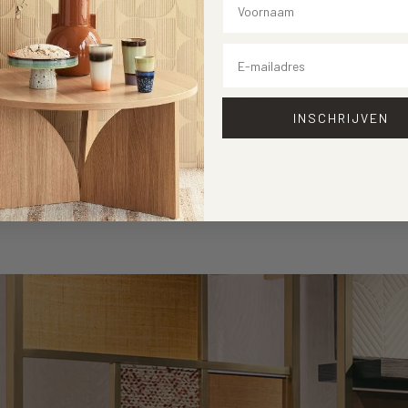
ur en laat uw persoonlijke stijl stralen met dit
Email
 uitstraling die het verdient met de Hooked on
INSCHRIJVEN
ur