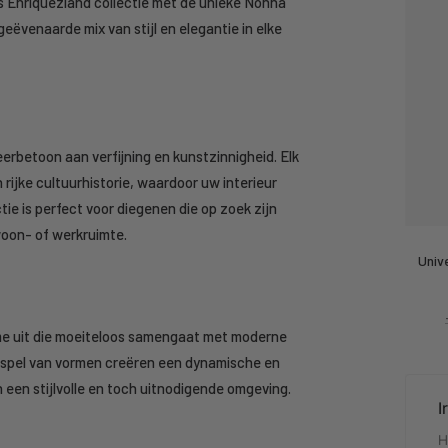
 Enriquezland collectie met de unieke Nonna
ëvenaarde mix van stijl en elegantie in elke
eerbetoon aan verfijning en kunstzinnigheid. Elk
rijke cultuurhistorie, waardoor uw interieur
ctie is perfect voor diegenen die op zoek zijn
woon- of werkruimte.
Univ
me uit die moeiteloos samengaat met moderne
e spel van vormen creëren een dynamische en
 een stijlvolle en toch uitnodigende omgeving.