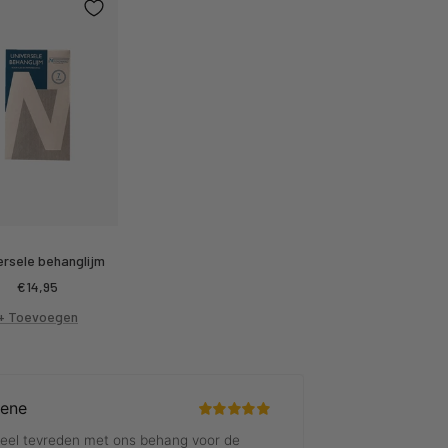
ersele behanglijm
Kortings
€14,95
prijs
+ Toevoegen