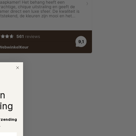
en
ing
rzending
.