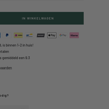
IN WINKELWAGEN
g
heid
, is binnen 1-2 in huis!
etalen
s gemiddeld een 9.3
rwaarden
odig?