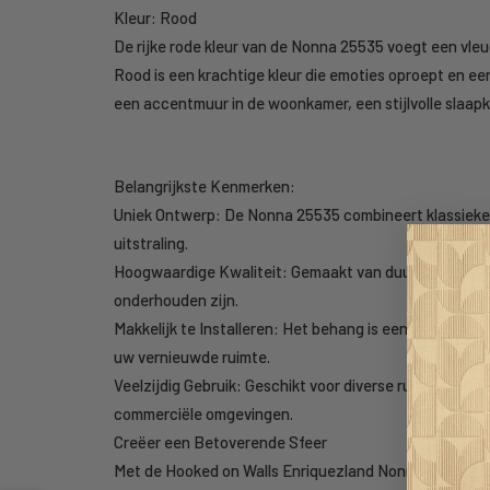
Kleur: Rood
De rijke rode kleur van de Nonna 25535 voegt een vleug
Rood is een krachtige kleur die emoties oproept en ee
een accentmuur in de woonkamer, een stijlvolle slaap
Belangrijkste Kenmerken:
Uniek Ontwerp: De Nonna 25535 combineert klassieke
uitstraling.
Hoogwaardige Kwaliteit: Gemaakt van duurzame mater
onderhouden zijn.
Makkelijk te Installeren: Het behang is eenvoudig aan
uw vernieuwde ruimte.
Veelzijdig Gebruik: Geschikt voor diverse ruimtes, v
commerciële omgevingen.
Creëer een Betoverende Sfeer
Met de Hooked on Walls Enriquezland Nonna 25535 tr