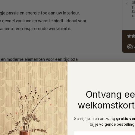
je passie en energie toe aan uw interieur.
n gevoel van luxe en warmte biedt. Ideaal voor
kamer of een inspirerende werkruimte.
 en moderne elementen voor een tijdloze
ialen die lang meegaan en eenvoudig te
 te brengen, waardoor u snel kunt genieten van
Ontvang e
welkomstkort
an woonkamers en slaapkamers tot kantoren en
Schrijf je in en ontvang
gratis ve
bij je volgende bestelling
ansformeert u uw muren in ware kunstwerken.
Voornaam