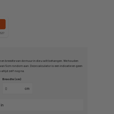
537
 en breedte van de muur in die u wilt behangen. We houden
an 5cm rondom aan. Deze calculator is een indicatie en geen
altijd zelf nog na.
Breedte (cm)
cm
 in