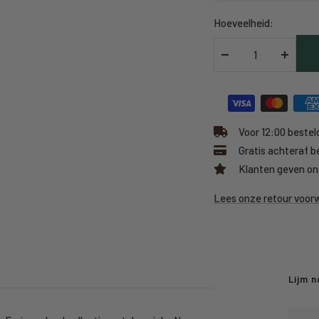
Hoeveelheid:
Verlaag
Verhoo
hoeveelheid
hoeveel
Voor 12:00 besteld
Gratis achteraf b
Klanten geven on
Lees onze retour voo
Lijm n