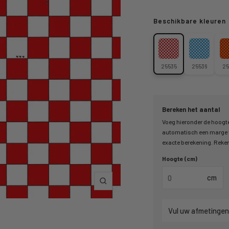
Beschikbare kleuren
25535
25536
25
Bereken het aantal
Voeg hieronder de hoogte
automatisch een marge v
exacte berekening. Reken 
Hoogte (cm)
cm
Inzoomen
Vul uw afmetingen