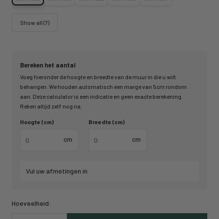
Show all (7)
Bereken het aantal
Voeg hieronder de hoogte en breedte van de muur in die u wilt
behangen. We houden automatisch een marge van 5cm rondom
aan. Deze calculator is een indicatie en geen exacte berekening.
Reken altijd zelf nog na.
Hoogte (cm)
Breedte (cm)
cm
cm
Vul uw afmetingen in
Hoeveelheid: