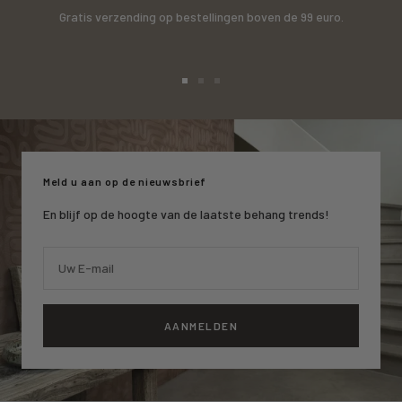
Gratis verzending op bestellingen boven de 99 euro.
Ga
Ga
Ga
naar
naar
naar
slide
slide
slide
1
2
3
Meld u aan op de nieuwsbrief
En blijf op de hoogte van de laatste behang trends!
Uw E-mail
AANMELDEN