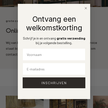
Ontvang een
grote collectie
welkomstkorting
Online behang kopen
Schrijf je in en ontvang
gratis verzending
Wij van Behang.nl leveren de mooiste behang merken. Service
bij je volgende bestelling
.
staat bij ons voorrop. Heeft u een vraag? Aarzel dan niet om
Voornaam
contact
op te nemen.
Email
INSCHRIJVEN