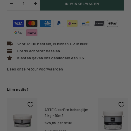
IN WINKELWAGEN
Verlaag
Verhoog
hoeveelheid
hoeveelheid
Voor 12:00 besteld, is binnen 1-3 in huis!
Gratis achteraf betalen
Klanten geven ons gemiddeld een 9.3
Lees onze retour voorwaarden
Lijm nodig?
ARTE ClearPro behanglijm
2 kg - 10m2
Kortings
€24,95
per stuk
prijs
+ Toevoegen