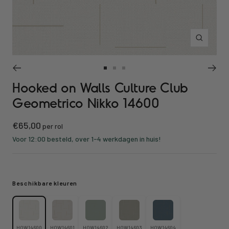
Inzoomen
Ga
Ga
Ga
Hooked on Walls Culture Club
naar
naar
naar
slide
slide
slide
Geometrico Nikko 14600
1
2
3
Kortings
€65,00
per rol
prijs
Voor 12:00 besteld, over 1-4 werkdagen in huis!
Beschikbare kleuren
HOW14600
HOW14601
HOW14602
HOW14603
HOW14604