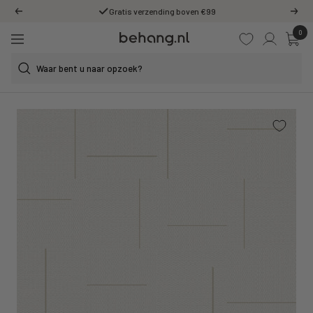
Ga
Gratis verzending boven €99
Vorige
Volg
door
0
Behang.nl
naar
Navigatie
de
content