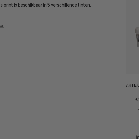
print is beschikbaar in 5 verschillende tinten.
ur
ARTE C
Ko
€
pr