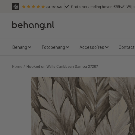
Ga
Gratis verzending boven €99
Wij s
561
Reviews
door
naar
Behang.nl
de
content
Behang
Fotobehang
Accessoires
Contact
Home
Hooked on Walls Caribbean Samoa 27207