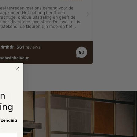
en
ing
rzending
.