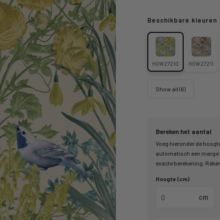
Beschikbare kleuren
HOW27210
HOW27211
Show all (6)
Bereken het aantal
Voeg hieronder de hoogte
automatisch een marge v
exacte berekening. Reken 
Hoogte (cm)
cm