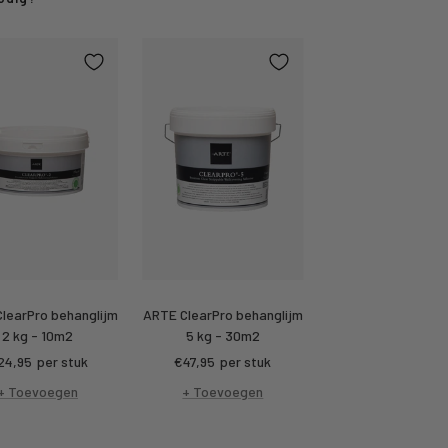
learPro behanglijm
ARTE ClearPro behanglijm
2 kg - 10m2
5 kg - 30m2
rtings
Kortings
24,95
per stuk
€47,95
per stuk
ijs
prijs
+ Toevoegen
+ Toevoegen