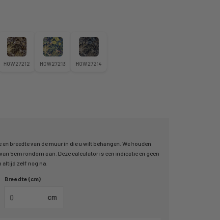
HOW27212
HOW27213
HOW27214
 en breedte van de muur in die u wilt behangen. We houden
an 5cm rondom aan. Deze calculator is een indicatie en geen
altijd zelf nog na.
Breedte (cm)
cm