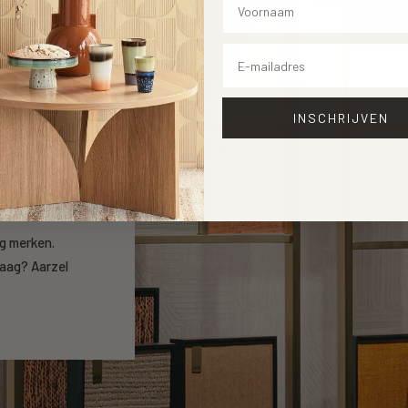
Email
INSCHRIJVEN
open
ng merken.
raag? Aarzel