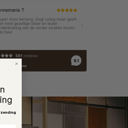
en
ing
rzending
.