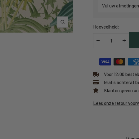
Vul uw afmetingen
Inzoomen
Hoeveelheid:
Verlaag
Verhoo
hoeveelheid
hoeveel
Voor 12:00 besteld
Gratis achteraf b
Klanten geven on
Lees onze retour voo
Lijm n