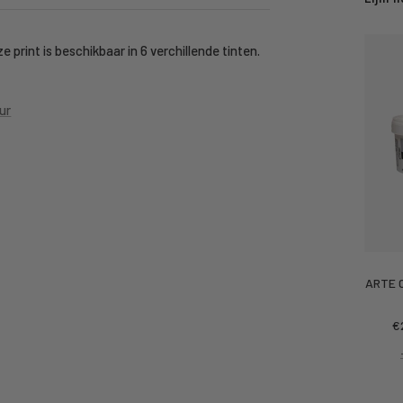
 print is beschikbaar in 6 verchillende tinten.
ur
ARTE C
Ko
€
pr