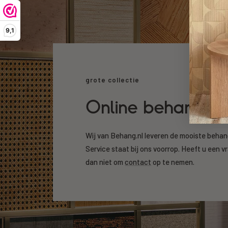
9,1
grote collectie
Online behang k
Wij van Behang.nl leveren de mooiste beha
Service staat bij ons voorrop. Heeft u een v
dan niet om
contact
op te nemen.