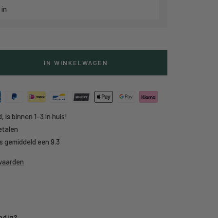
 in
IN WINKELWAGEN
g
heid
, is binnen 1-3 in huis!
etalen
s gemiddeld een 9.3
rwaarden
odig?