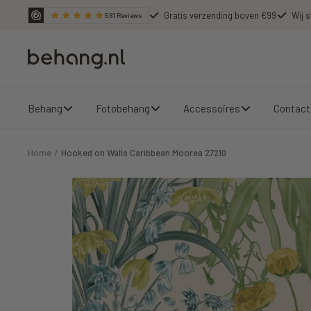
Ga
Gratis verzending boven €99
Wij s
561
Reviews
door
naar
Behang.nl
de
content
Behang
Fotobehang
Accessoires
Contact
Home
Hooked on Walls Caribbean Moorea 27210