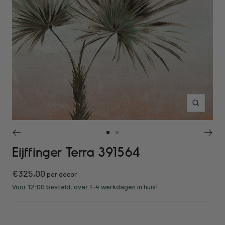
Inzoomen
Ga
Ga
Eijffinger Terra 391564
naar
naar
slide
slide
Kortings
€325,00
1
2
per decor
prijs
Voor 12:00 besteld, over 1-4 werkdagen in huis!