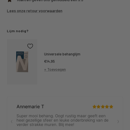
Lees onze retour voorwaarden
Lijm nodig?
Universele behanglijm
Kortings
€14,95
prijs
+ Toevoegen