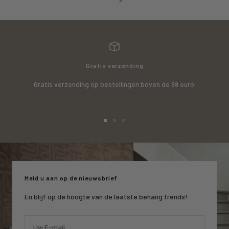
Gratis verzending
Gratis verzending op bestellingen boven de 99 euro.
Ga
Ga
Ga
naar
naar
naar
slide
slide
slide
1
2
3
Meld u aan op de nieuwsbrief
En blijf op de hoogte van de laatste behang trends!
Uw E-mail