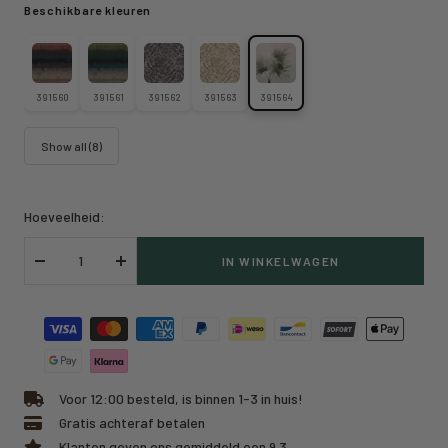
Beschikbare kleuren
391560
391561
391562
391563
391564
Show all (8)
Hoeveelheid:
IN WINKELWAGEN
Verlaag
Verhoog
hoeveelheid
hoeveelheid
Voor 12:00 besteld, is binnen 1-3 in huis!
Gratis achteraf betalen
Klanten geven ons gemiddeld een 9.3