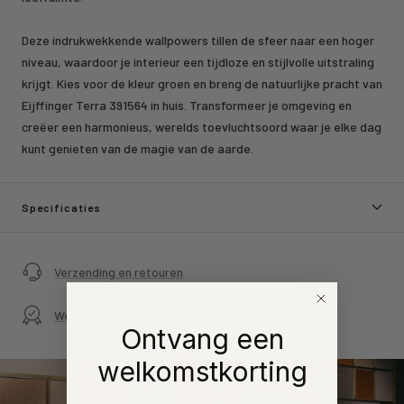
Deze indrukwekkende wallpowers tillen de sfeer naar een hoger
niveau, waardoor je interieur een tijdloze en stijlvolle uitstraling
krijgt. Kies voor de kleur groen en breng de natuurlijke pracht van
Eijffinger Terra 391564 in huis. Transformeer je omgeving en
creëer een harmonieus, werelds toevluchtsoord waar je elke dag
kunt genieten van de magie van de aarde.
Specificaties
Verzending en retouren
Webwinkelkeur
Ontvang een
welkomstkorting