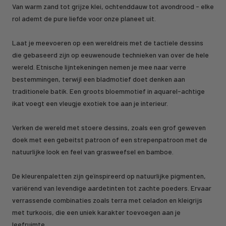
Van warm zand tot grijze klei, ochtenddauw tot avondrood - elke
rol ademt de pure liefde voor onze planeet uit.
Laat je meevoeren op een wereldreis met de tactiele dessins
die gebaseerd zijn op eeuwenoude technieken van over de hele
wereld. Etnische lijntekeningen nemen je mee naar verre
bestemmingen, terwijl een bladmotief doet denken aan
traditionele batik. Een groots bloemmotief in aquarel-achtige
ikat voegt een vleugje exotiek toe aan je interieur.
Verken de wereld met stoere dessins, zoals een grof geweven
doek met een gebeitst patroon of een strepenpatroon met de
natuurlijke look en feel van grasweefsel en bamboe.
De kleurenpaletten zijn geïnspireerd op natuurlijke pigmenten,
variërend van levendige aardetinten tot zachte poeders. Ervaar
verrassende combinaties zoals terra met celadon en kleigrijs
met turkoois, die een uniek karakter toevoegen aan je
leefruimte.