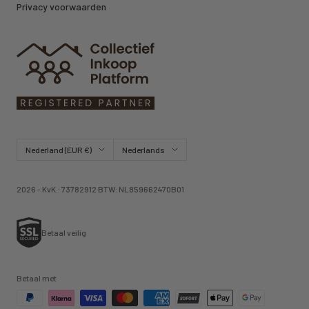
Privacy voorwaarden
Land/regio
Taal
Nederland (EUR €)
Nederlands
2026 - KvK.: 73782912 BTW: NL859662470B01
Betaal veilig
Betaal met