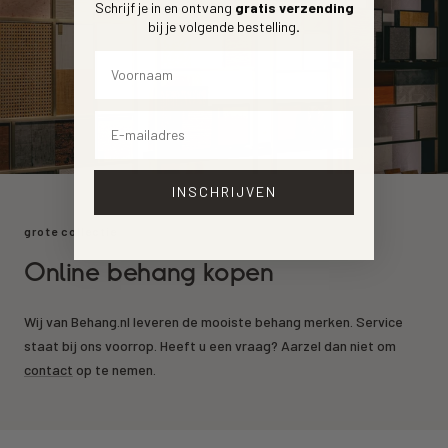
Schrijf je in en ontvang
gratis verzending
bij je volgende bestelling
.
Voornaam
Email
INSCHRIJVEN
grote collectie
Online behang kopen
Wij van Behang.nl leveren de mooiste behang merken. Service
staat bij ons voorrop. Heeft u een vraag? Aarzel dan niet om
contact
op te nemen.