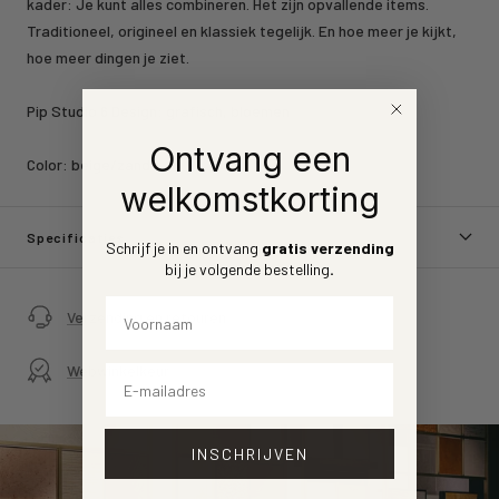
kader: Je kunt alles combineren. Het zijn opvallende items.
Traditioneel, origineel en klassiek tegelijk. En hoe meer je kijkt,
hoe meer dingen je ziet.
Pip Studio 6 Design: grafisch, bloemen
Ontvang een
Color: beige/zand
welkomstkorting
Specificaties
Schrijf je in en ontvang
gratis verzending
bij je volgende bestelling
.
Voornaam
Verzending en retouren
Webwinkelkeur
Email
INSCHRIJVEN