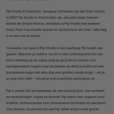
Pip Studio 6 Collection: Designer Catharina van der Endt richtte
in 2007 Pip Studio in Amsterdam op, een plek waar mensen
buiten de lijntjes kleuren. Inmiddels is Pip Studio een bekend
merk. Maar nog steeds speels en optimistisch als toen: elke dag
is er iets om te vieren.
Trouwens, het glas in Pip Studio is niet halfleeg. Pip houdt van
glazen. Wanneer je wakker wordt in een rommelig bed met het
beste behang op de wand, loop je op je blote voeten over
handgemaakte tegels naar de keuken en drink je koffie uit een
porseleinen kopje dat elke dag een gouden randje krijgt - als je
er oog voor hebt - terwijl je in je prachtige nachtjapon zit.
Pip is zowel een verzamelaar als een schatgraver. van verhalen
en herinneringen, stijlen en kleuren. Pip werkt met respect voor
traditie, enthousiasme voor innovatieve methoden en aandacht
voor details. De producten van Pip vallen altijd in een groter