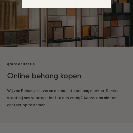
grote collectie
Online behang kopen
Wij van Behang.nl leveren de mooiste behang merken. Service
staat bij ons voorrop. Heeft u een vraag? Aarzel dan niet om
contact
op te nemen.