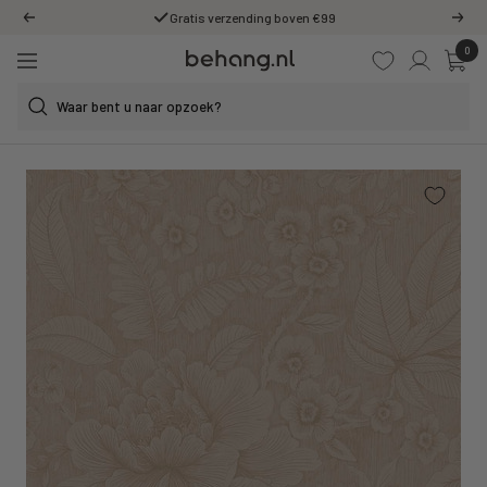
Ga
Gratis verzending boven €99
Vorige
Volg
door
0
Behang.nl
naar
Navigatie
de
content