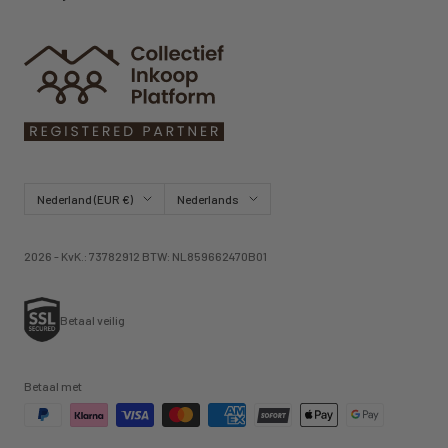
Land/regio
Taal
Nederland (EUR €)
Nederlands
2026 - KvK.: 73782912 BTW: NL859662470B01
Betaal veilig
Betaal met