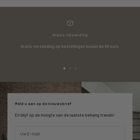
Gratis verzending
Gratis verzending op bestellingen boven de 99 euro.
Ga
Ga
Ga
naar
naar
naar
slide
slide
slide
1
2
3
Meld u aan op de nieuwsbrief
En blijf op de hoogte van de laatste behang trends!
Uw E-mail