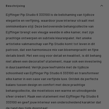
Beschrijving
Eijffinger Pip Studio 6 333100 is de belichaming van tijdloze
elegantie en verfijning, waardoor jouw interieur straalt met
onmiskenbare stijl. Deze betoverende behangcollectie van
Eijffinger brengt een vleugje weelde in elke kamer, met zijn
prachtige ontwerpen en subtiele kleurenpalet. Het unieke
artistieke vakmanschap van Pip Studio komt tot leven in dit
patroon, dat een harmonieuze mix van bloemenpracht en fijne
details biedt. Met een oog voor detail en kwaliteit, is dit behang
niet alleen een decoratief statement, maar ook een investering
in duurzaamheid. Verrijk jouw leefruimte met de tijdloze
schoonheid van Eijffinger Pip Studio 6 333100 en transformeer
elke kamer in een oase van verfijnde luxe. Ontdek de perfecte
balans tussen design en comfort met deze prachtige
behangcollectie, die moeiteloos een warme en uitnodigende
sfeer creëert. Maak een statement met Eijffinger Pip Studio 6
333100 en geef jouw interieur een onderscheidend karakter dat
de tand des tijds doorstaat.