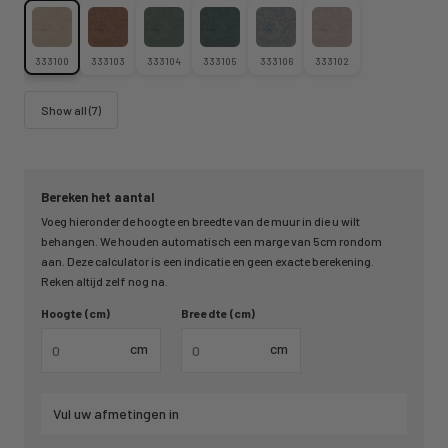
333100
333103
333104
333105
333106
333102
Show all (7)
Bereken het aantal
Voeg hieronder de hoogte en breedte van de muur in die u wilt
behangen. We houden automatisch een marge van 5cm rondom
aan. Deze calculator is een indicatie en geen exacte berekening.
Reken altijd zelf nog na.
Hoogte (cm)
Breedte (cm)
cm
cm
Vul uw afmetingen in