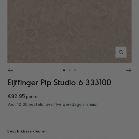
Inzoomen
Ga
Ga
Ga
Eijffinger Pip Studio 6 333100
naar
naar
naar
slide
slide
slide
Kortings
€92,95
1
2
3
per rol
prijs
Voor 12:00 besteld, over 1-4 werkdagen in huis!
Beschikbare kleuren