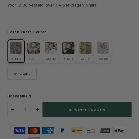
prijs
Voor 12:00 besteld, over 1-4 werkdagen in huis!
Beschikbare kleuren
358115
358110
358112
358113
358114
358116
Show all (7)
Hoeveelheid:
IN WINKELWAGEN
Verlaag
Verhoog
hoeveelheid
hoeveelheid