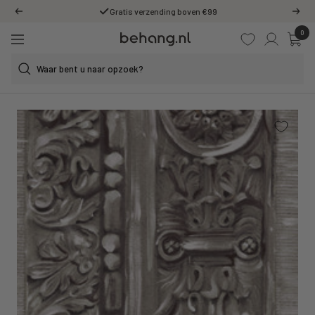
Ga
Gratis verzending boven €99
Vorige
Volg
door
0
Behang.nl
naar
Navigatie
de
content