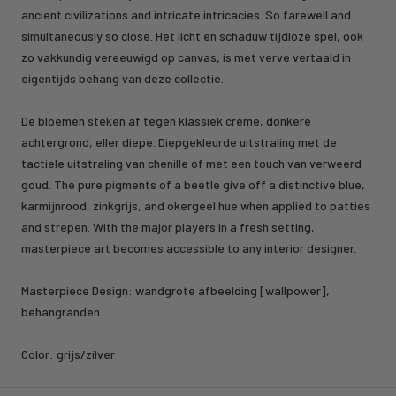
ancient civilizations and intricate intricacies. So farewell and
simultaneously so close. Het licht en schaduw tijdloze spel, ook
zo vakkundig vereeuwigd op canvas, is met verve vertaald in
eigentijds behang van deze collectie.
De bloemen steken af tegen klassiek crème, donkere
achtergrond, eller diepe. Diepgekleurde uitstraling met de
tactiele uitstraling van chenille of met een touch van verweerd
goud. The pure pigments of a beetle give off a distinctive blue,
karmijnrood, zinkgrijs, and okergeel hue when applied to patties
and strepen. With the major players in a fresh setting,
masterpiece art becomes accessible to any interior designer.
Masterpiece Design:
wandgrote afbeelding [wallpower],
behangranden
Color:
grijs/zilver