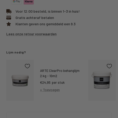
Voor 12:00 besteld, is binnen 1-3 in huis!
Gratis achteraf betalen
Klanten geven ons gemiddeld een 9.3
Lees onze retour voorwaarden
Lijm nodig?
ARTE ClearPro behanglijm
2 kg - 10m2
Kortings
€24,95
per stuk
prijs
+ Toevoegen