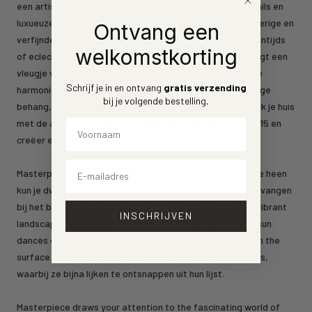
een artistiek statement. De diepe kleuren, verfijnde details en
luxueuze texturen van dit behang zorgen voor een weelderige en
Ontvang een
verfijnde uitstraling. Of je nu kiest voor een klassiek, eigentijds
welkomstkorting
of eclectisch interieur, Eijffinger Masterpiece 358115 voegt een
vleugje verfijning toe aan elke kamer. Ontdek de perfecte
Schrijf je in en ontvang
gratis verzending
harmonie tussen design en duurzaamheid met dit prachtige
bij je volgende bestelling
.
behang, en geef jouw leefruimte een tijdloze allure. Verrijk je huis
Voornaam
met de artistieke pracht van Eijffinger Masterpiece 358115 en
creëer een omgeving waar stijl en klasse samenkomen.
Email
Masterpiece Collection: Ergaan met alle schoonheid om je heen
kun je dwalen door de hoge zalen. Telkens weer wordt gevangen
bij het blik. Calm still life, captivating wildlife vistas, and vibrant
INSCHRIJVEN
landscapes, typically accompanied with fur and fur. The sun
dances over the lake and creates abstract reflections on the
surface. Bloemblaadjes met zijn bloemblaad geschiedenis,
waarbij ze bijna lijken te ontsnappen uit hun lijst.
Masterpiece draws your attention to the fascinating world of