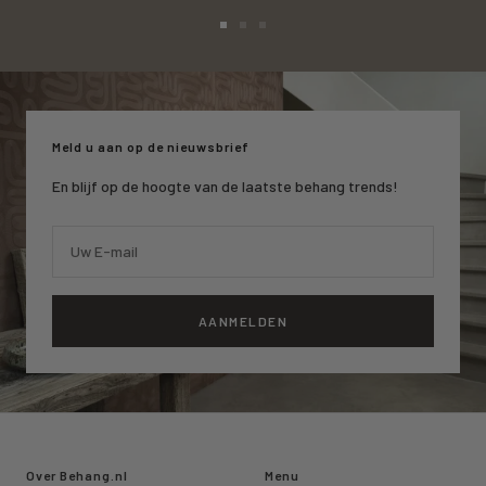
Ga
Ga
Ga
naar
naar
naar
slide
slide
slide
1
2
3
Meld u aan op de nieuwsbrief
En blijf op de hoogte van de laatste behang trends!
Uw E-mail
AANMELDEN
Over Behang.nl
Menu