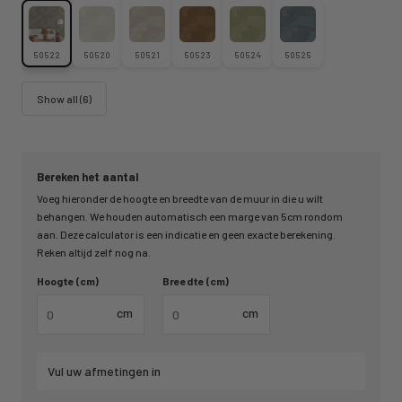
50522
50520
50521
50523
50524
50525
Show all (6)
Bereken het aantal
Voeg hieronder de hoogte en breedte van de muur in die u wilt
behangen. We houden automatisch een marge van 5cm rondom
aan. Deze calculator is een indicatie en geen exacte berekening.
Reken altijd zelf nog na.
Hoogte (cm)
Breedte (cm)
cm
cm
Vul uw afmetingen in