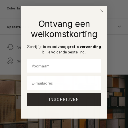
Color:
bruin/taupe
Ontvang een
Specificaties
welkomstkorting
Schrijf je in en ontvang
gratis verzending
Verzending en retouren
bij je volgende bestelling
.
Webwinkelkeur
Voornaam
Email
INSCHRIJVEN