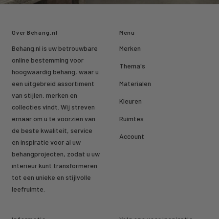
Over Behang.nl
Menu
Behang.nl is uw betrouwbare
Merken
online bestemming voor
Thema's
hoogwaardig behang, waar u
een uitgebreid assortiment
Materialen
van stijlen, merken en
Kleuren
collecties vindt. Wij streven
ernaar om u te voorzien van
Ruimtes
de beste kwaliteit, service
Account
en inspiratie voor al uw
behangprojecten, zodat u uw
interieur kunt transformeren
tot een unieke en stijlvolle
leefruimte.
Informatie
Volg ons voor inspiratie