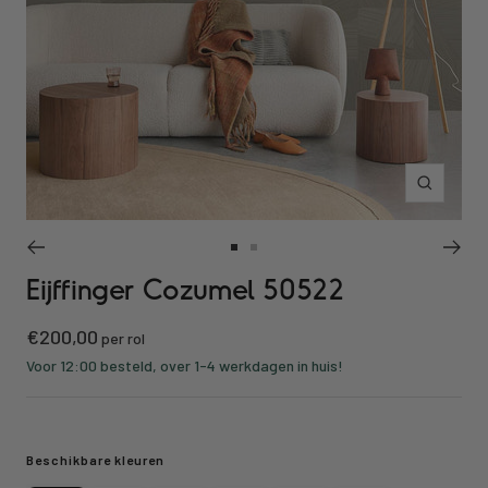
Inzoomen
Ga
Ga
Eijffinger Cozumel 50522
naar
naar
slide
slide
Kortings
€200,00
1
2
per rol
prijs
Voor 12:00 besteld, over 1-4 werkdagen in huis!
Beschikbare kleuren