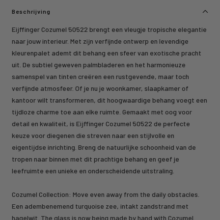
Beschrijving
Eijffinger Cozumel 50522 brengt een vleugje tropische elegantie
naar jouw interieur. Met zijn verfijnde ontwerp en levendige
kleurenpalet ademt dit behang een sfeer van exotische pracht
uit. De subtiel geweven palmbladeren en het harmonieuze
samenspel van tinten creëren een rustgevende, maar toch
verfijnde atmosfeer. Of je nu je woonkamer, slaapkamer of
kantoor wilt transformeren, dit hoogwaardige behang voegt een
tijdloze charme toe aan elke ruimte. Gemaakt met oog voor
detail en kwaliteit, is Eijffinger Cozumel 50522 de perfecte
keuze voor diegenen die streven naar een stijlvolle en
eigentijdse inrichting. Breng de natuurlijke schoonheid van de
tropen naar binnen met dit prachtige behang en geef je
leefruimte een unieke en onderscheidende uitstraling.
Cozumel Collection: Move even away from the daily obstacles.
Een adembenemend turquoise zee, intakt zandstrand met
hagelwit. The glass is now being made by hand with Cozumel.