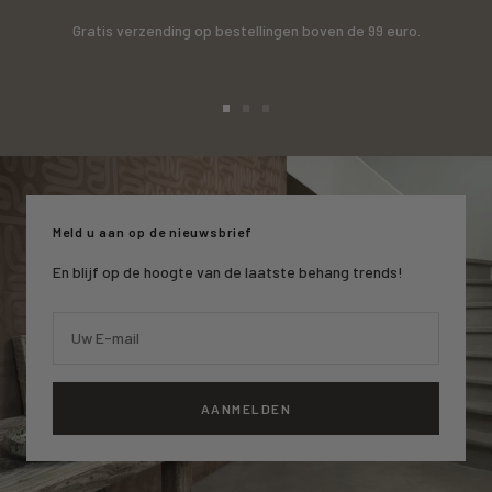
Gratis verzending op bestellingen boven de 99 euro.
Ga
Ga
Ga
naar
naar
naar
slide
slide
slide
1
2
3
Meld u aan op de nieuwsbrief
En blijf op de hoogte van de laatste behang trends!
Uw E-mail
AANMELDEN