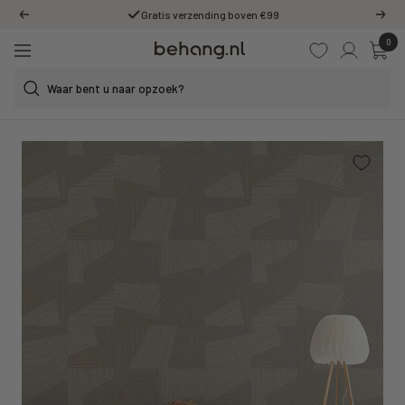
Ga
Gratis verzending boven €99
Vorige
Volg
door
0
Behang.nl
naar
Navigatie
de
content