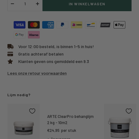
IN WINKELWAGEN
Verlaag
Verhoog
hoeveelheid
hoeveelheid
Voor 12:00 besteld, is binnen 1-5 in huis!
Gratis achteraf betalen
Klanten geven ons gemiddeld een 9.3
Lees onze retour voorwaarden
Lijm nodig?
ARTE ClearPro behanglijm
2 kg - 10m2
Kortings
€24,95
per stuk
prijs
+ Toevoegen