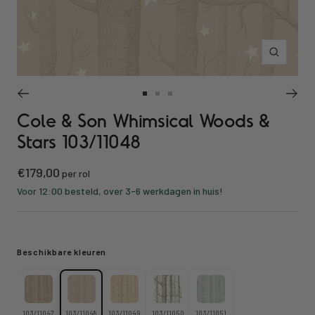
Inzoomen
Ga
Ga
Ga
Cole & Son Whimsical Woods &
naar
naar
naar
slide
slide
slide
Stars 103/11048
1
2
3
Kortings
€179,00
per rol
prijs
Voor 12:00 besteld, over 3-6 werkdagen in huis!
Beschikbare kleuren
103/11047
103/11048
103/11049
103/11050
103/11051