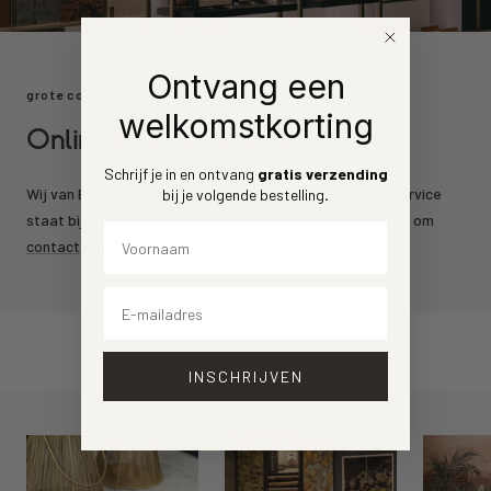
Ontvang een
grote collectie
welkomstkorting
Online behang kopen
Schrijf je in en ontvang
gratis verzending
Wij van Behang.nl leveren de mooiste behang merken. Service
bij je volgende bestelling
.
staat bij ons voorrop. Heeft u een vraag? Aarzel dan niet om
Voornaam
contact
op te nemen.
Email
INSCHRIJVEN