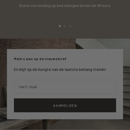
Gratis verzending op bestellingen boven de 99 euro.
Ga
Ga
Ga
naar
naar
naar
slide
slide
slide
1
2
3
Meld u aan op de nieuwsbrief
En blijf op de hoogte van de laatste behang trends!
Uw E-mail
AANMELDEN