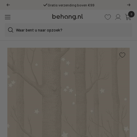
Ga
Gratis verzending boven €99
Vorige
Volg
door
0
Behang.nl
naar
Navigatie
de
content