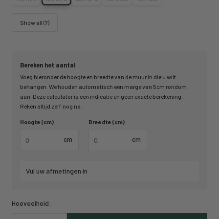
Show all (7)
Bereken het aantal
Voeg hieronder de hoogte en breedte van de muur in die u wilt
behangen. We houden automatisch een marge van 5cm rondom
aan. Deze calculator is een indicatie en geen exacte berekening.
Reken altijd zelf nog na.
Hoogte (cm)
Breedte (cm)
cm
cm
Vul uw afmetingen in
Hoeveelheid: