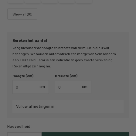
Show all (10)
Bereken het aantal
Voeg hieronder de hoogte en breedte van de muur in die u wilt
behangen. We houden automatisch een marge van 5cm rondom
aan. Deze calculator is een indicatie en geen exacte berekening.
Reken altijd zelf nog na.
Hoogte (cm)
Breedte (cm)
cm
cm
Vul uw afmetingen in
Hoeveelheid: