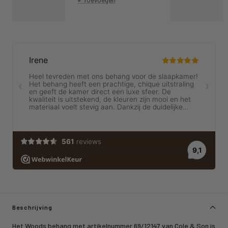
Beschrijving
Het Woods behang met artikelnummer 69/12147 van Cole & Son is