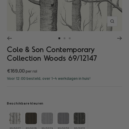
Inzoomen
Ga
Ga
Ga
Cole & Son Contemporary
naar
naar
naar
slide
slide
slide
Collection Woods 69/12147
1
2
3
Kortings
€169,00
per rol
prijs
Voor 12:00 besteld, over 1-4 werkdagen in huis!
Beschikbare kleuren
95/5027
95/5028
95/5029
95/5030
95/5031