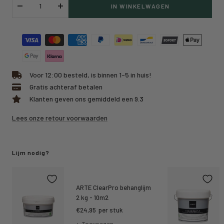
IN WINKELWAGEN
Verlaag
Verhoog
hoeveelheid
hoeveelheid
Voor 12:00 besteld, is binnen 1-5 in huis!
Gratis achteraf betalen
Klanten geven ons gemiddeld een 9.3
Lees onze retour voorwaarden
Lijm nodig?
ARTE ClearPro behanglijm
2 kg - 10m2
Kortings
€24,95
per stuk
prijs
+ Toevoegen