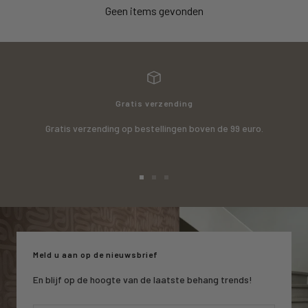
Geen items gevonden
Gratis verzending
Gratis verzending op bestellingen boven de 99 euro.
Ga
Ga
Ga
naar
naar
naar
slide
slide
slide
1
2
3
Meld u aan op de nieuwsbrief
En blijf op de hoogte van de laatste behang trends!