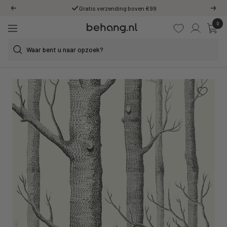
Ga
Gratis verzending boven €99
Vorige
Volg
door
0
Behang.nl
naar
Navigatie
de
content