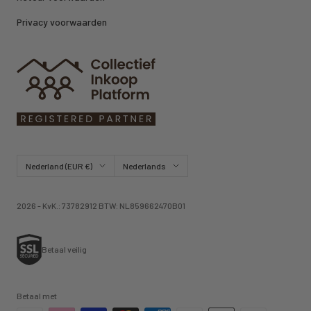
Privacy voorwaarden
Land/regio
Taal
Nederland (EUR €)
Nederlands
2026 - KvK.: 73782912 BTW: NL859662470B01
Betaal veilig
Betaal met