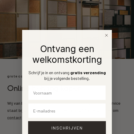
Ontvang een
welkomstkorting
Schrijf je in en ontvang
gratis verzending
grote collectie
bij je volgende bestelling
.
Online behang kopen
Voornaam
Wij van Behang.nl leveren de mooiste behang merken. Service
Email
staat bij ons voorrop. Heeft u een vraag? Aarzel dan niet om
contact
op te nemen.
INSCHRIJVEN