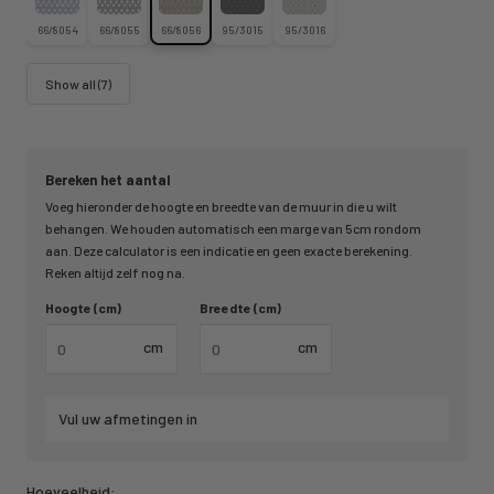
66/8054
66/8055
66/8056
95/3015
95/3016
Show all (7)
Bereken het aantal
Voeg hieronder de hoogte en breedte van de muur in die u wilt
behangen. We houden automatisch een marge van 5cm rondom
aan. Deze calculator is een indicatie en geen exacte berekening.
Reken altijd zelf nog na.
Hoogte (cm)
Breedte (cm)
cm
cm
Vul uw afmetingen in
Hoeveelheid: