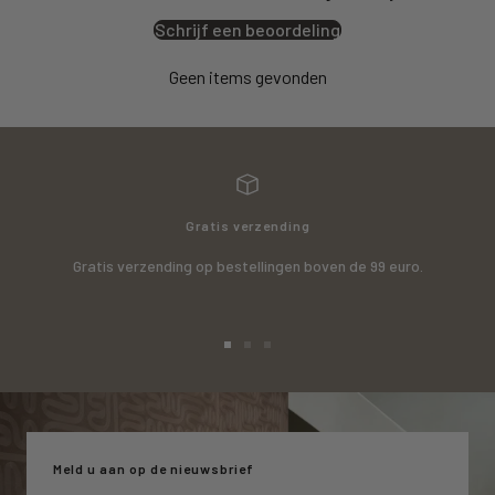
Schrijf een beoordeling
Geen items gevonden
Gratis verzending
Gratis verzending op bestellingen boven de 99 euro.
Ga
Ga
Ga
naar
naar
naar
slide
slide
slide
1
2
3
Meld u aan op de nieuwsbrief