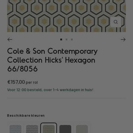
Inzoomen
Ga
Ga
Ga
Cole & Son Contemporary
naar
naar
naar
slide
slide
slide
Collection Hicks' Hexagon
1
2
3
66/8056
Kortings
€157,00
per rol
prijs
Voor 12:00 besteld, over 1-4 werkdagen in huis!
Beschikbare kleuren