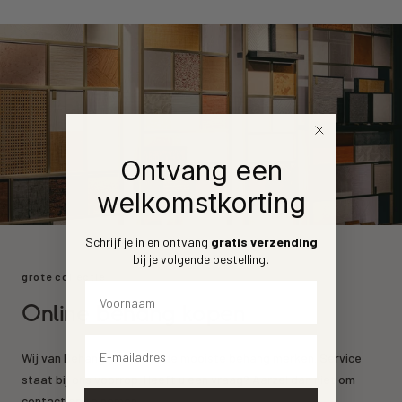
Ontvang een
welkomstkorting
Schrijf je in en ontvang
gratis verzending
bij je volgende bestelling
.
grote collectie
Voornaam
Online behang kopen
Email
Wij van Behang.nl leveren de mooiste behang merken. Service
staat bij ons voorrop. Heeft u een vraag? Aarzel dan niet om
contact
op te nemen.