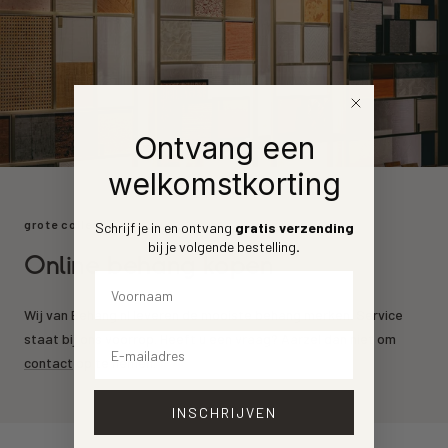
Ontvang een
welkomstkorting
grote collectie
Schrijf je in en ontvang
gratis verzending
bij je volgende bestelling
.
Online behang kopen
Voornaam
Wij van Behang.nl leveren de mooiste behang merken. Service
Email
staat bij ons voorrop. Heeft u een vraag? Aarzel dan niet om
contact
op te nemen.
INSCHRIJVEN