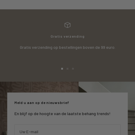
Gratis verzending
Gratis verzending op bestellingen boven de 99 euro.
Ga
Ga
Ga
naar
naar
naar
slide
slide
slide
1
2
3
Meld u aan op de nieuwsbrief
En blijf op de hoogte van de laatste behang trends!
Uw E-mail