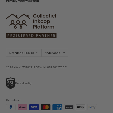
Privacy voorwaarden
Land/regio
Taal
Nederland (EUR €)
Nederlands
2026 - KvK.: 73782912 BTW: NL859662470B01
Betaal veilig
Betaal met