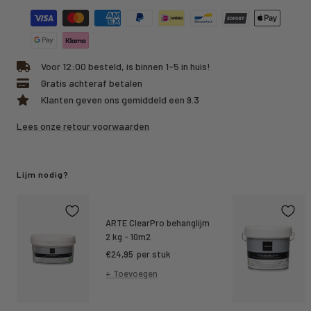
Voor 12:00 besteld, is binnen 1-5 in huis!
Gratis achteraf betalen
Klanten geven ons gemiddeld een 9.3
Lees onze retour voorwaarden
Lijm nodig?
ARTE ClearPro behanglijm
2 kg - 10m2
Kortings
€24,95
per stuk
prijs
+ Toevoegen