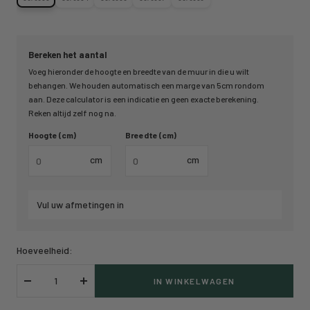
Bereken het aantal
Voeg hieronder de hoogte en breedte van de muur in die u wilt
behangen. We houden automatisch een marge van 5cm rondom
aan. Deze calculator is een indicatie en geen exacte berekening.
Reken altijd zelf nog na.
Hoogte (cm)
Breedte (cm)
cm
cm
Vul uw afmetingen in
Hoeveelheid:
IN WINKELWAGEN
Verlaag
Verhoog
hoeveelheid
hoeveelheid