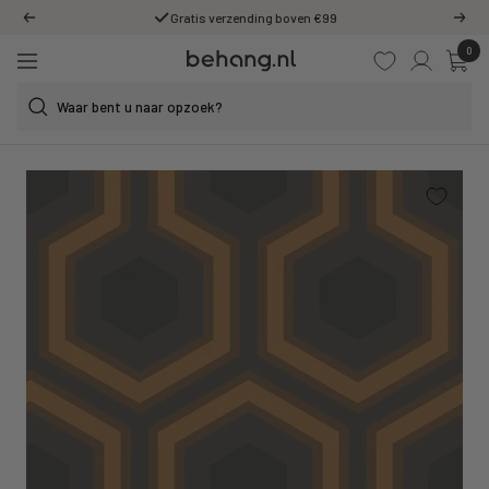
Ga
Gratis verzending boven €99
Vorige
Volg
door
0
Behang.nl
naar
Navigatie
de
content