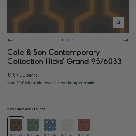
Inzoomen
Ga
Ga
Ga
Cole & Son Contemporary
naar
naar
naar
slide
slide
slide
Collection Hicks' Grand 95/6033
1
2
3
Kortings
€157,00
per rol
prijs
Voor 12:00 besteld, over 1-4 werkdagen in huis!
Beschikbare kleuren
95/6033
95/6034
95/6035
95/6037
95/6038