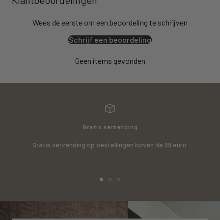
Klantbeoordelingen
Wees de eerste om een beoordeling te schrijven
Schrijf een beoordeling
Geen items gevonden
Gratis verzending
Gratis verzending op bestellingen boven de 99 euro.
Ga
Ga
Ga
naar
naar
naar
slide
slide
slide