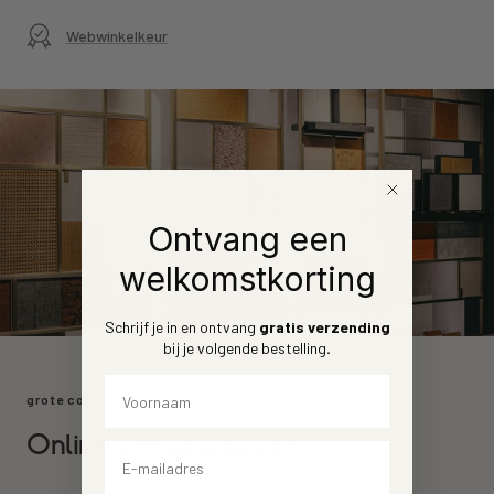
Webwinkelkeur
Ontvang een
welkomstkorting
Schrijf je in en ontvang
gratis verzending
bij je volgende bestelling
.
Voornaam
grote collectie
Online behang kopen
Email