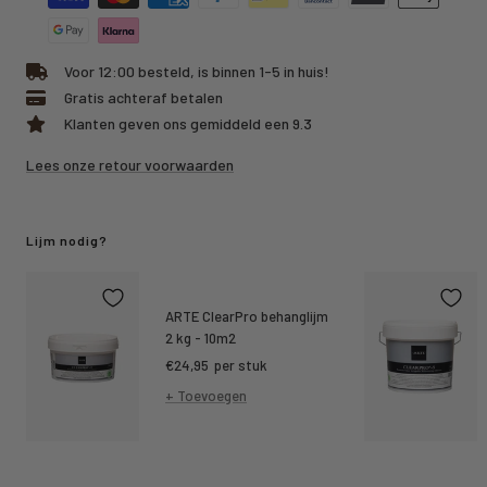
Voor 12:00 besteld, is binnen 1-5 in huis!
Gratis achteraf betalen
Klanten geven ons gemiddeld een 9.3
Lees onze retour voorwaarden
Lijm nodig?
ARTE ClearPro behanglijm
2 kg - 10m2
Kortings
€24,95
per stuk
prijs
+ Toevoegen