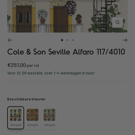
Inzoomen
Ga
Ga
Ga
Cole & Son Seville Alfaro 117/4010
naar
naar
naar
slide
slide
slide
Kortings
€251,00
1
2
3
per rol
prijs
Voor 12:00 besteld, over 1-4 werkdagen in huis!
Beschikbare kleuren
117/4010
117/4011
117/4012