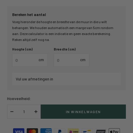
Bereken het aantal
Voeg hieronder de hoogte en breedte van de muur in die u wilt
behangen. We houden automatisch een marge van 5cm rondom
aan. Deze calculator is een indicatie en geen exacte berekening.
Reken altijd zelf nog na.
Hoogte (cm)
Breedte (cm)
cm
cm
Vul uw afmetingen in
Hoeveelheid:
IN WINKELWAGEN
Verlaag
Verhoog
hoeveelheid
hoeveelheid