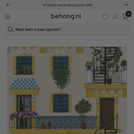
Ga
Gratis verzending boven €99
Vorige
Volg
door
0
Behang.nl
naar
Navigatie
de
content