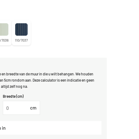
0/7036
110/7037
 en breedte van de muur in die u wilt behangen. We houden
n 5cm rondom aan. Deze calculator is een indicatie en geen
altijd zelf nog na.
Breedte (cm)
cm
 in