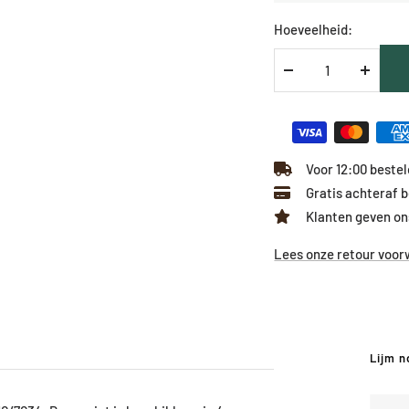
Hoeveelheid:
Verlaag
Verhoo
hoeveelheid
hoevee
Voor 12:00 besteld
Gratis achteraf 
Klanten geven on
Lees onze retour voo
Lijm n