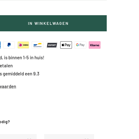
IN WINKELWAGEN
g
lheid
, is binnen 1-5 in huis!
betalen
s gemiddeld een 9.3
rwaarden
odig?