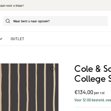
taan voor u klaar!
OUTLET
Cole & S
College S
Kortings
€134,00
per rol
Voor 12:00 besteld, ov
prijs