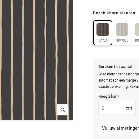
Beschikbare kleuren
110/7034
110/7035
11
Bereken het aantal
Voeg hieronder de hoogte
automatisch een marge va
exacte berekening. Reken 
Hoogte (cm)
cm
Inzoomen
Vul uw afmetingen