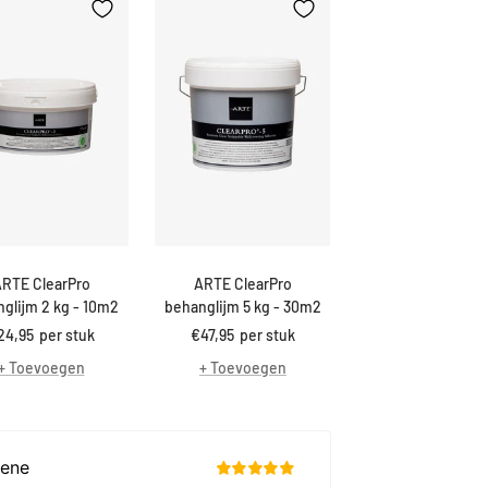
RTE ClearPro
ARTE ClearPro
glijm 2 kg - 10m2
behanglijm 5 kg - 30m2
ortings
Kortings
24,95
per stuk
€47,95
per stuk
ijs
prijs
+ Toevoegen
+ Toevoegen