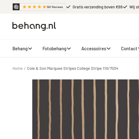
Ga
Gratis verzending boven €99
Wij s
561
Reviews
door
naar
Behang.nl
de
content
Behang
Fotobehang
Accessoires
Contact
Home
Cole & Son Marquee Stripes College Stripe 110/7034