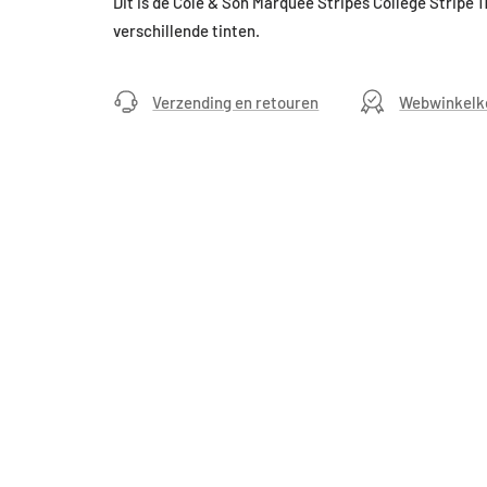
Dit is de Cole & Son Marquee Stripes College Stripe 1
verschillende tinten.
Verzending en retouren
Webwinkelk