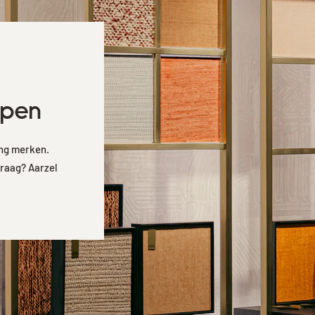
open
ang merken.
vraag? Aarzel