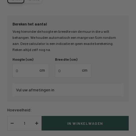
Bereken het aantal
Voeg hieronder de hoogte en breedte van de muur in die u wilt
behangen. We houden automatisch een marge van 5cm rondom
aan. Deze calculator is een indicatie en geen exacte berekening.
Reken altijd zelf nog na.
Hoogte (cm)
Breedte (cm)
cm
cm
Vul uw afmetingen in
Hoeveelheid:
IN WINKELWAGEN
Verlaag
Verhoog
hoeveelheid
hoeveelheid