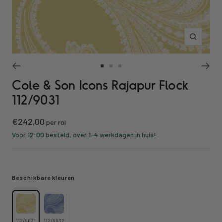
Inzoomen
Ga
Ga
Ga
Cole & Son Icons Rajapur Flock
naar
naar
naar
slide
slide
slide
112/9031
1
2
3
Kortings
€242,00
per rol
prijs
Voor 12:00 besteld, over 1-4 werkdagen in huis!
Beschikbare kleuren
112/9031
112/9032