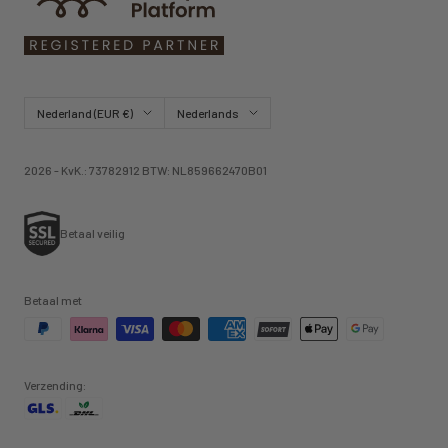
Land/regio
Taal
Nederland (EUR €)
Nederlands
2026 - KvK.: 73782912 BTW: NL859662470B01
Betaal veilig
Betaal met
Verzending: