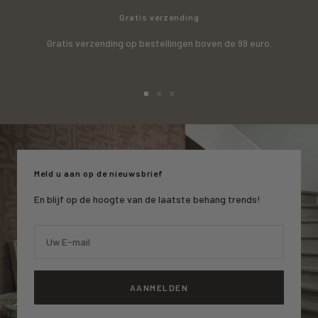
Gratis verzending
Gratis verzending op bestellingen boven de 99 euro.
Ga
Ga
Ga
naar
naar
naar
slide
slide
slide
1
2
3
Meld u aan op de nieuwsbrief
En blijf op de hoogte van de laatste behang trends!
Uw E-mail
AANMELDEN