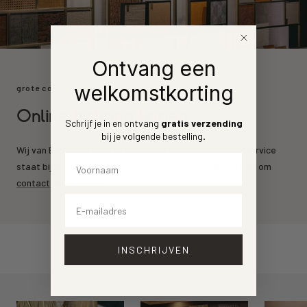
Ontvang een
welkomstkorting
grote collectie
Online behang kopen
Schrijf je in en ontvang
gratis verzending
bij je volgende bestelling
.
Wij van Behang.nl leveren de mooiste behang merken. Service
Voornaam
staat bij ons voorrop. Heeft u een vraag? Aarzel dan niet om
contact
op te nemen.
Email
INSCHRIJVEN