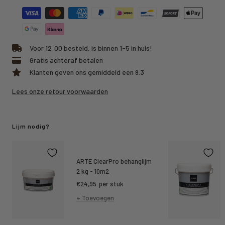
Voor 12:00 besteld, is binnen 1-5 in huis!
Gratis achteraf betalen
Klanten geven ons gemiddeld een 9.3
Lees onze retour voorwaarden
Lijm nodig?
ARTE ClearPro behanglijm
2 kg - 10m2
Kortings
€24,95
per stuk
prijs
+ Toevoegen