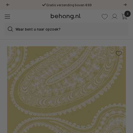
Ga
Gratis verzending boven €99
Vorige
Volg
door
0
Behang.nl
naar
Navigatie
de
content