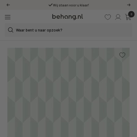
Ga
Wij staan voor u klaar!
Vorige
Volg
door
0
Behang.nl
naar
Navigatie
de
content