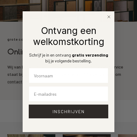
Ontvang een
welkomstkorting
grote collectie
Online behang kopen
Schrijf je in en ontvang
gratis verzending
bij je volgende bestelling
.
Wij van Behang.nl leveren de mooiste behang merken. Service
Voornaam
staat bij ons voorrop. Heeft u een vraag? Aarzel dan niet om
contact
op te nemen.
Email
INSCHRIJVEN