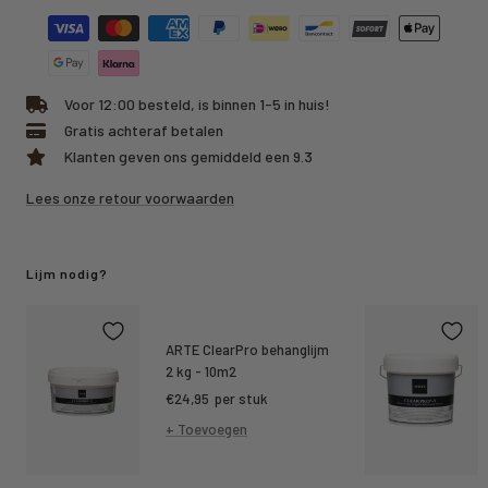
Voor 12:00 besteld, is binnen 1-5 in huis!
Gratis achteraf betalen
Klanten geven ons gemiddeld een 9.3
Lees onze retour voorwaarden
Lijm nodig?
ARTE ClearPro behanglijm
2 kg - 10m2
Kortings
€24,95
per stuk
prijs
+ Toevoegen