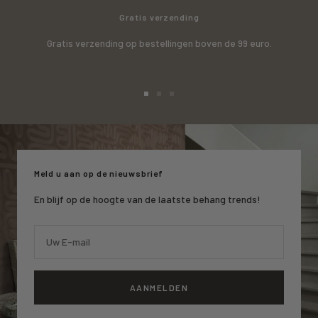
Gratis verzending
Gratis verzending op bestellingen boven de 99 euro.
Ga
Ga
Ga
naar
naar
naar
slide
slide
slide
1
2
3
Meld u aan op de nieuwsbrief
En blijf op de hoogte van de laatste behang trends!
Uw E-mail
AANMELDEN