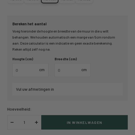
Bereken het aantal
Voeg hieronder de hoogte en breedte van de muur in die u wilt
behangen. We houden automatisch een marge van 5cm rondom
aan. Deze calculator is een indicatie en geen exacte berekening.
Reken altijd zelf nog na.
Hoogte (cm)
Breedte (cm)
cm
cm
Vul uw afmetingen in
Hoeveelheid:
IN WINKELWAGEN
Verlaag
Verhoog
hoeveelheid
hoeveelheid