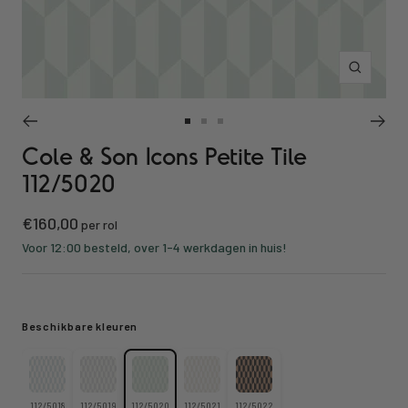
Inzoomen
Ga
Ga
Ga
Cole & Son Icons Petite Tile
naar
naar
naar
slide
slide
slide
112/5020
1
2
3
Kortings
€160,00
per rol
prijs
Voor 12:00 besteld, over 1-4 werkdagen in huis!
Beschikbare kleuren
112/5018
112/5019
112/5020
112/5021
112/5022