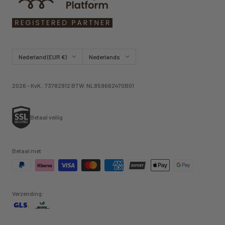
Land/regio
Taal
Nederland (EUR €)
Nederlands
2026 - KvK.: 73782912 BTW: NL859662470B01
Betaal veilig
Betaal met
Verzending: