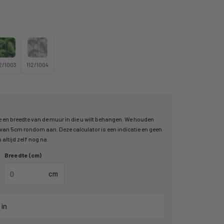
12/1003
112/1004
 en breedte van de muur in die u wilt behangen. We houden
an 5cm rondom aan. Deze calculator is een indicatie en geen
altijd zelf nog na.
Breedte (cm)
cm
 in