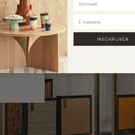
Email
INSCHRIJVEN
open
ng merken.
raag? Aarzel