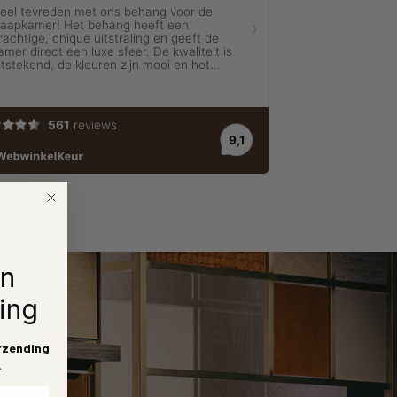
en
ing
rzending
.