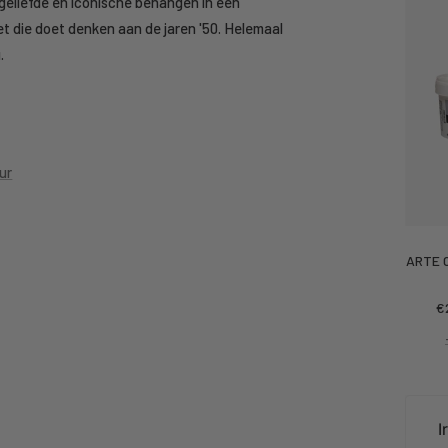
geliefde en iconische behangen in een
et die doet denken aan de jaren '50. Helemaal
.
ur
ARTE C
Ko
€
pr