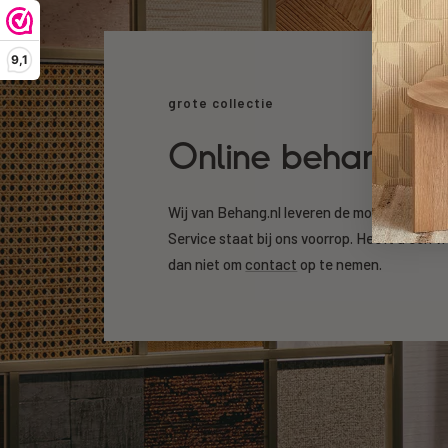
9,1
grote collectie
Online behang k
Wij van Behang.nl leveren de mooiste beha
Service staat bij ons voorrop. Heeft u een v
dan niet om
contact
op te nemen.