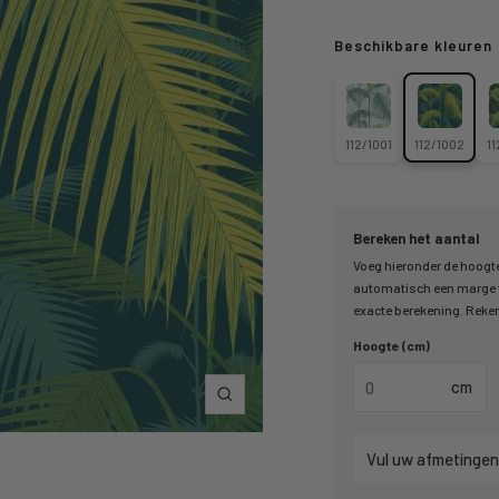
Beschikbare kleuren
112/1001
112/1002
1
Bereken het aantal
Voeg hieronder de hoogte
automatisch een marge v
exacte berekening. Reken 
Hoogte (cm)
cm
Inzoomen
Vul uw afmetingen