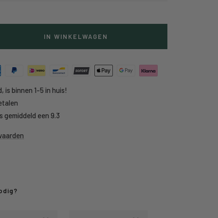
IN WINKELWAGEN
g
heid
, is binnen 1-5 in huis!
etalen
s gemiddeld een 9.3
rwaarden
odig?