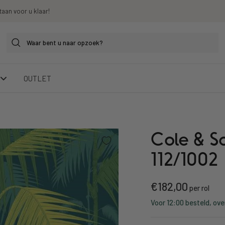
taan voor u klaar!
OUTLET
Cole & So
112/1002
Kortings
€182,00
per rol
Voor 12:00 besteld, ove
prijs