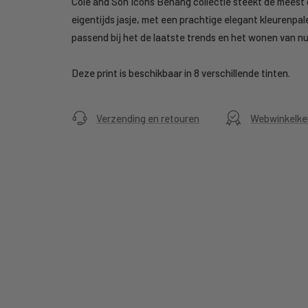
Cole and Son Icons Behang collectie steekt de meest 
eigentijds jasje, met een prachtige elegant kleurenpal
passend bij het de laatste trends en het wonen van nu
Deze print is beschikbaar in 8 verschillende tinten.
Verzending en retouren
Webwinkelke