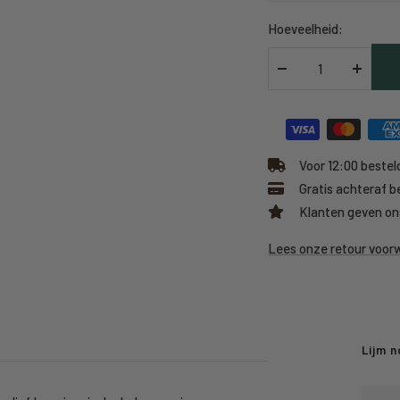
Hoeveelheid:
Verlaag
Verhoo
hoeveelheid
hoeveel
Voor 12:00 besteld
Gratis achteraf b
Klanten geven on
Lees onze retour voo
Lijm n