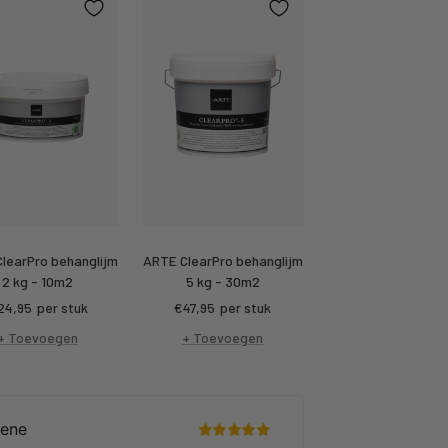
learPro behanglijm
ARTE ClearPro behanglijm
2 kg - 10m2
5 kg - 30m2
rtings
Kortings
24,95
per stuk
€47,95
per stuk
ijs
prijs
+ Toevoegen
+ Toevoegen