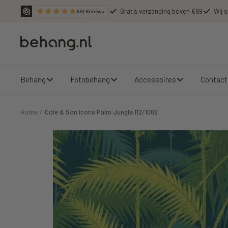
Ga
Gratis verzending boven €99
Wij s
561
Reviews
door
naar
Behang.nl
de
content
Behang
Fotobehang
Accessoires
Contact
Home
Cole & Son Icons Palm Jungle 112/1002