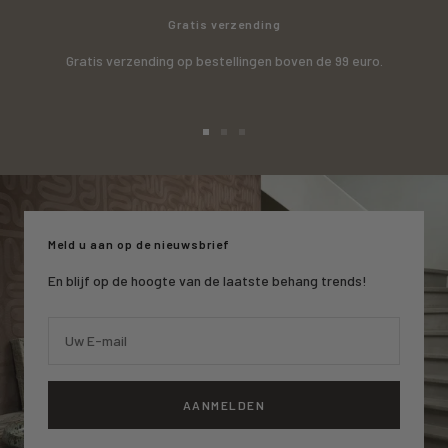
Gratis verzending
Gratis verzending op bestellingen boven de 99 euro.
Ga
Ga
Ga
naar
naar
naar
slide
slide
slide
1
2
3
Meld u aan op de nieuwsbrief
En blijf op de hoogte van de laatste behang trends!
Uw E-mail
AANMELDEN