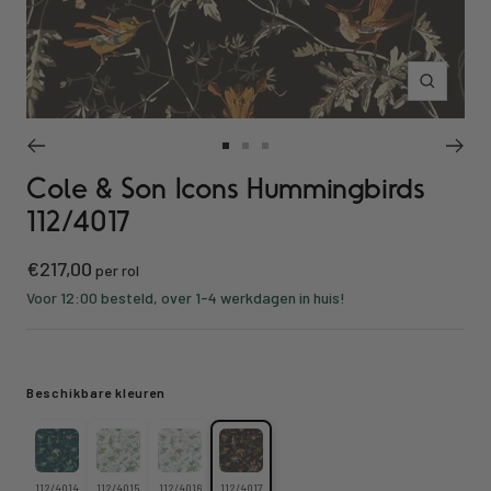
Inzoomen
Ga
Ga
Ga
Cole & Son Icons Hummingbirds
naar
naar
naar
slide
slide
slide
112/4017
1
2
3
Kortings
€217,00
per rol
prijs
Voor 12:00 besteld, over 1-4 werkdagen in huis!
Beschikbare kleuren
112/4014
112/4015
112/4016
112/4017