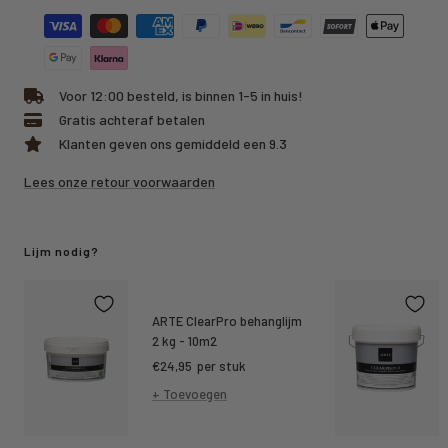
Voor 12:00 besteld, is binnen 1-5 in huis!
Gratis achteraf betalen
Klanten geven ons gemiddeld een 9.3
Lees onze retour voorwaarden
Lijm nodig?
ARTE ClearPro behanglijm
2 kg - 10m2
Kortings
€24,95
per stuk
prijs
+ Toevoegen