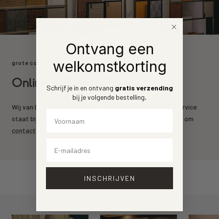
Ontvang een
welkomstkorting
grote collectie
Online behang kopen
Schrijf je in en ontvang
gratis verzending
bij je volgende bestelling
.
Wij van Behang.nl leveren de mooiste behang merken. Service
Voornaam
staat bij ons voorrop. Heeft u een vraag? Aarzel dan niet om
contact
op te nemen.
Email
INSCHRIJVEN