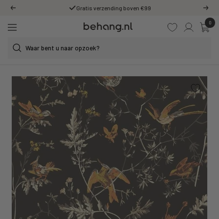
Ga
Gratis verzending boven €99
Vorige
Volg
door
0
Behang.nl
naar
Navigatie
de
content