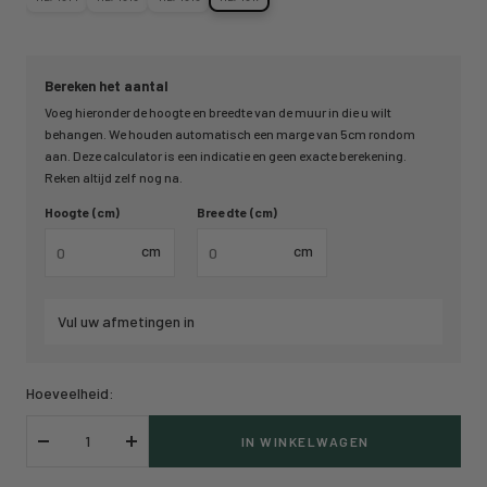
Bereken het aantal
Voeg hieronder de hoogte en breedte van de muur in die u wilt
behangen. We houden automatisch een marge van 5cm rondom
aan. Deze calculator is een indicatie en geen exacte berekening.
Reken altijd zelf nog na.
Hoogte (cm)
Breedte (cm)
cm
cm
Vul uw afmetingen in
Hoeveelheid:
IN WINKELWAGEN
Verlaag
Verhoog
hoeveelheid
hoeveelheid