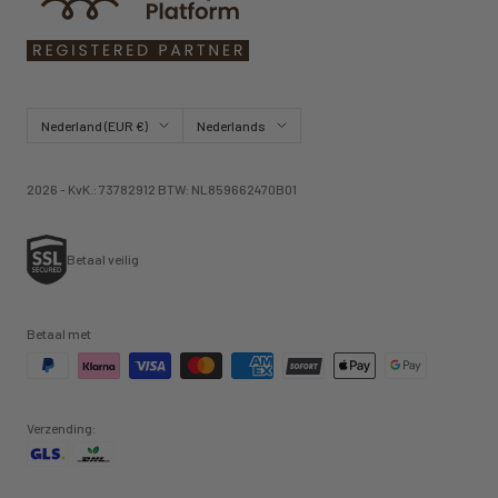
Land/regio
Taal
Nederland (EUR €)
Nederlands
2026 - KvK.: 73782912 BTW: NL859662470B01
Betaal veilig
Betaal met
Verzending: