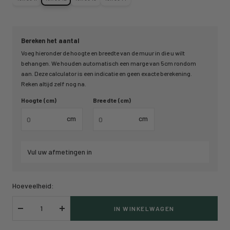
Bereken het aantal
Voeg hieronder de hoogte en breedte van de muur in die u wilt
behangen. We houden automatisch een marge van 5cm rondom
aan. Deze calculator is een indicatie en geen exacte berekening.
Reken altijd zelf nog na.
Hoogte (cm)
Breedte (cm)
cm
cm
Vul uw afmetingen in
Hoeveelheid:
IN WINKELWAGEN
Verlaag
Verhoog
hoeveelheid
hoeveelheid