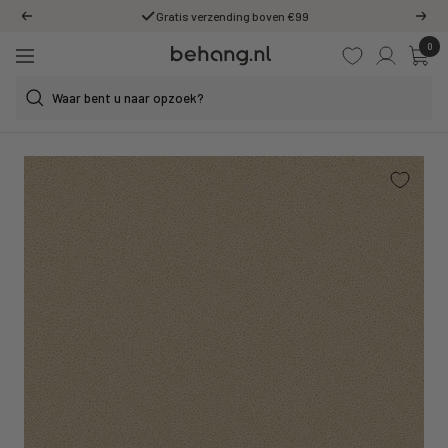
Ga
Gratis verzending boven €99
Vorige
Volg
door
0
Behang.nl
naar
Navigatie
de
content