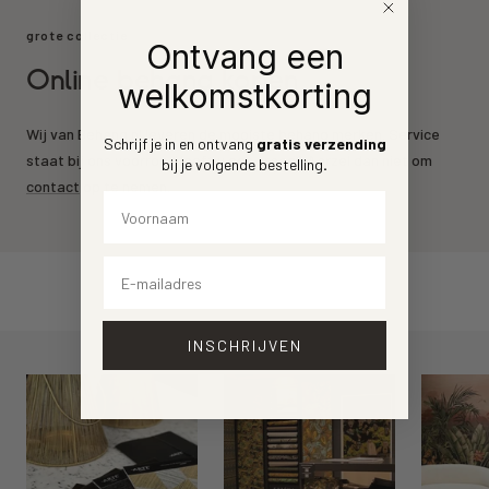
grote collectie
Ontvang een
Online behang kopen
welkomstkorting
Wij van Behang.nl leveren de mooiste behang merken. Service
Schrijf je in en ontvang
gratis verzending
staat bij ons voorrop. Heeft u een vraag? Aarzel dan niet om
bij je volgende bestelling
.
contact
op te nemen.
Voornaam
Email
INSCHRIJVEN