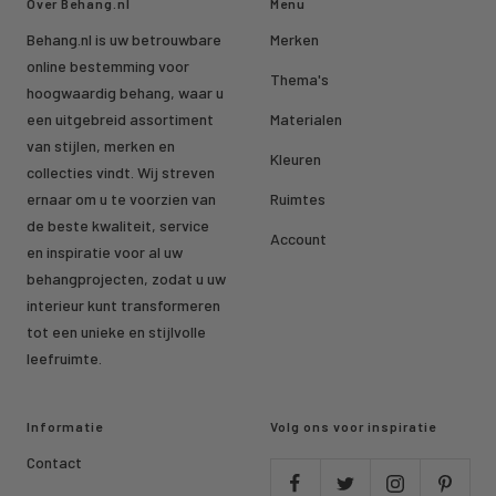
Over Behang.nl
Menu
Behang.nl is uw betrouwbare
Merken
online bestemming voor
Thema's
hoogwaardig behang, waar u
een uitgebreid assortiment
Materialen
van stijlen, merken en
Kleuren
collecties vindt. Wij streven
ernaar om u te voorzien van
Ruimtes
de beste kwaliteit, service
Account
en inspiratie voor al uw
behangprojecten, zodat u uw
interieur kunt transformeren
tot een unieke en stijlvolle
leefruimte.
Informatie
Volg ons voor inspiratie
Contact