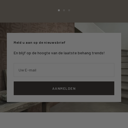
Ga
Ga
Ga
naar
naar
naar
slide
slide
slide
1
2
3
Meld u aan op de nieuwsbrief
En blijf op de hoogte van de laatste behang trends!
Uw E-mail
AANMELDEN