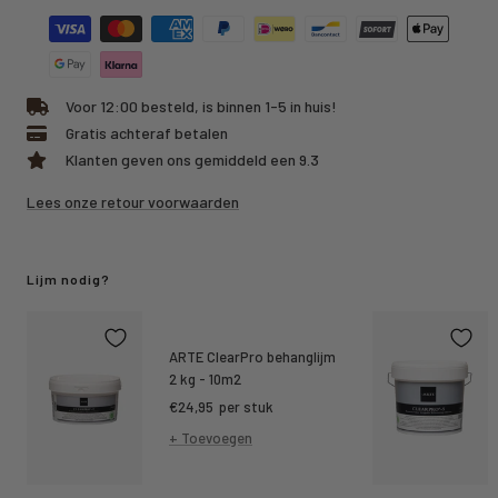
Voor 12:00 besteld, is binnen 1-5 in huis!
Gratis achteraf betalen
Klanten geven ons gemiddeld een 9.3
Lees onze retour voorwaarden
Lijm nodig?
ARTE ClearPro behanglijm
2 kg - 10m2
Kortings
€24,95
per stuk
prijs
+ Toevoegen