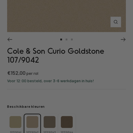
Inzoomen
Ga
Ga
Ga
Cole & Son Curio Goldstone
naar
naar
naar
slide
slide
slide
107/9042
1
2
3
Kortings
€152,00
per rol
prijs
Voor 12:00 besteld, over 3-6 werkdagen in huis!
Beschikbare kleuren
107/9041
107/9042
107/9043
107/9044