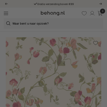
Ga
Gratis verzending boven €99
Vorige
Volg
door
0
Behang.nl
naar
Navigatie
de
content