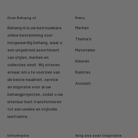
Over Behang.nl
Menu
Behang.nl is uw betrouwbare
Merken
online bestemming voor
Thema's
hoogwaardig behang, waar u
een uitgebreid assortiment
Materialen
van stijlen, merken en
Kleuren
collecties vindt. Wij streven
ernaar om u te voorzien van
Ruimtes
de beste kwaliteit, service
Account
en inspiratie voor al uw
behangprojecten, zodat u uw
interieur kunt transformeren
tot een unieke en stijlvolle
leefruimte.
Informatie
Volg ons voor inspiratie