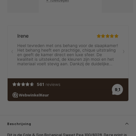
Beschrijving
Dit is de Cole & Son Botanical Sweet Pea 100/6028. Deze print is