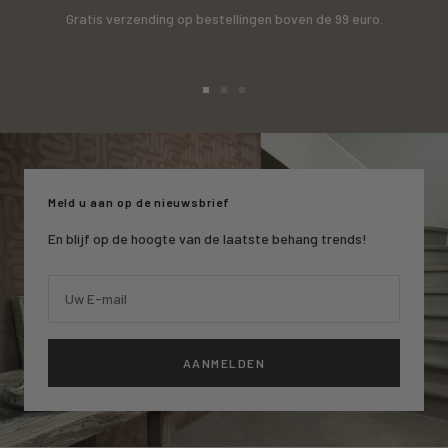
Gratis verzending op bestellingen boven de 99 euro.
Ga
Ga
Ga
naar
naar
naar
slide
slide
slide
1
2
3
Meld u aan op de nieuwsbrief
En blijf op de hoogte van de laatste behang trends!
Uw E-mail
AANMELDEN