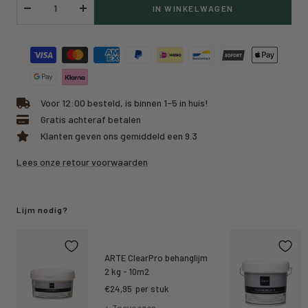
IN WINKELWAGEN
Verlaag
Verhoog
hoeveelheid
hoeveelheid
Voor 12:00 besteld, is binnen 1-5 in huis!
Gratis achteraf betalen
Klanten geven ons gemiddeld een 9.3
Lees onze retour voorwaarden
Lijm nodig?
ARTE ClearPro behanglijm
2 kg - 10m2
Kortings
€24,95
per stuk
prijs
+ Toevoegen