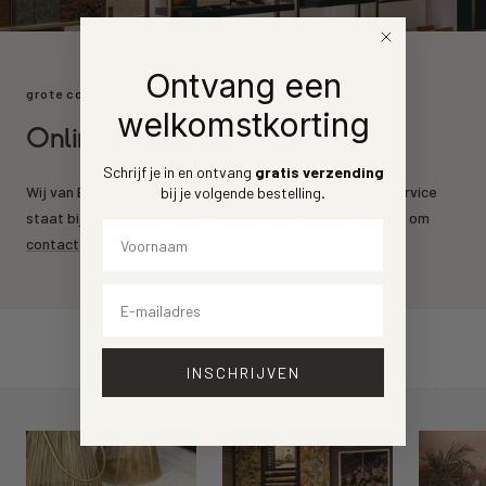
Ontvang een
grote collectie
welkomstkorting
Online behang kopen
Schrijf je in en ontvang
gratis verzending
Wij van Behang.nl leveren de mooiste behang merken. Service
bij je volgende bestelling
.
staat bij ons voorrop. Heeft u een vraag? Aarzel dan niet om
Voornaam
contact
op te nemen.
Email
INSCHRIJVEN