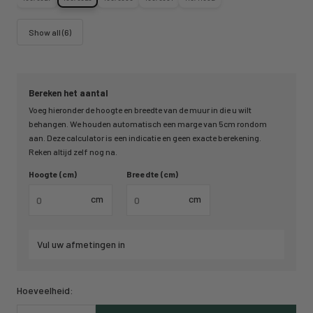
Show all (6)
Bereken het aantal
Voeg hieronder de hoogte en breedte van de muur in die u wilt
behangen. We houden automatisch een marge van 5cm rondom
aan. Deze calculator is een indicatie en geen exacte berekening.
Reken altijd zelf nog na.
Hoogte (cm)
Breedte (cm)
cm
cm
Vul uw afmetingen in
Hoeveelheid: