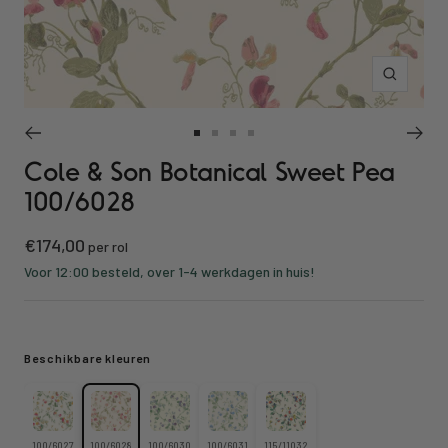
Inzoomen
Ga
Ga
Ga
Ga
Cole & Son Botanical Sweet Pea
naar
naar
naar
naar
slide
slide
slide
slide
100/6028
1
2
3
4
Kortings
€174,00
per rol
prijs
Voor 12:00 besteld, over 1-4 werkdagen in huis!
Beschikbare kleuren
100/6027
100/6028
100/6030
100/6031
115/11032