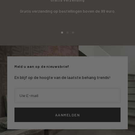
Gratis verzending
Gratis verzending op bestellingen boven de 99 euro.
Ga
Ga
Ga
naar
naar
naar
slide
slide
slide
1
2
3
Meld u aan op de nieuwsbrief
En blijf op de hoogte van de laatste behang trends!
Uw E-mail
AANMELDEN