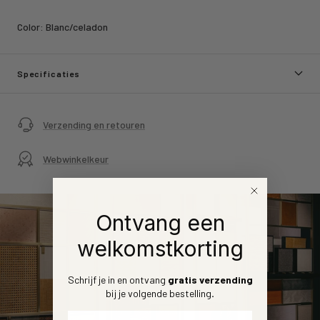
Color:
Blanc/celadon
Specificaties
Verzending en retouren
Webwinkelkeur
Ontvang een
welkomstkorting
Schrijf je in en ontvang
gratis verzending
bij je volgende bestelling
.
Voornaam