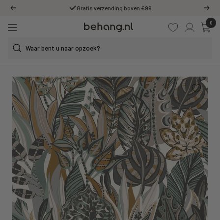
Ga
Gratis verzending boven €99
Vorige
Volg
door
0
Behang.nl
naar
Navigatie
de
content