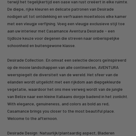
terwijl het tegelijkertijd een oase van rust creëert in elke ruimte.
De diepe, rijke kleuren en delicate patronen van Desirade
nodigen uit tot ontdekking en verfraaien moeiteloos elke kamer
met een vleugje verfijning. Voeg een vleugje exclusieve stijl toe
aan uw interieur met Casamance Aventura Desirade - een
tijdloze keuze voor degenen die streven naar onberispelijke
schoonheid en buitengewone klasse.
Desirade
Collection:
En omvat een selectie decors geïnspireerd
op de mooie landschappen van alle continenten, AVENTURA
weerspiegelt de diversiteit van de wereld. Het sfeer van de
eilanden wordt uitgelicht met een rijkdom aan diepgekleurde
vegetatie, waardoor het ons mee verweg wordt van de jungle
van Belize naar een kleine Italiaans dorpje badend in het zonlicht.
With elegance, genuineness, and colors as bold as red,
Casamance brings you closer to the most beautiful place.
Welcome to the afternoon.
Desirade Design: Natuurlijk/plantaardig aspect, Bladeren