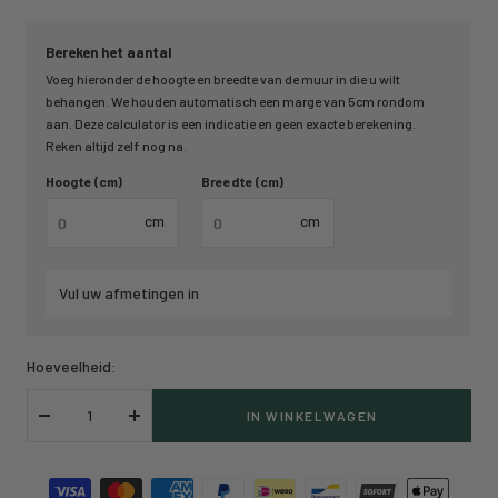
Bereken het aantal
Voeg hieronder de hoogte en breedte van de muur in die u wilt
behangen. We houden automatisch een marge van 5cm rondom
aan. Deze calculator is een indicatie en geen exacte berekening.
Reken altijd zelf nog na.
Hoogte (cm)
Breedte (cm)
cm
cm
Vul uw afmetingen in
Hoeveelheid:
IN WINKELWAGEN
Verlaag
Verhoog
hoeveelheid
hoeveelheid