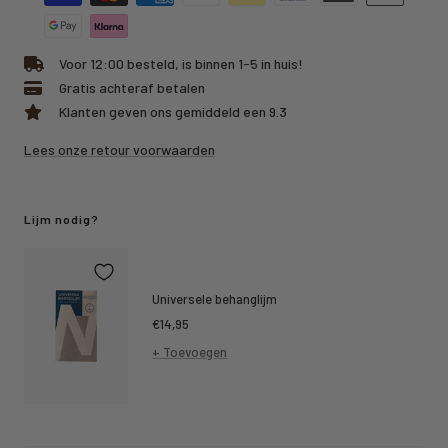
Voor 12:00 besteld, is binnen 1-5 in huis!
Gratis achteraf betalen
Klanten geven ons gemiddeld een 9.3
Lees onze retour voorwaarden
Lijm nodig?
Universele behanglijm
Kortings
€14,95
prijs
+ Toevoegen