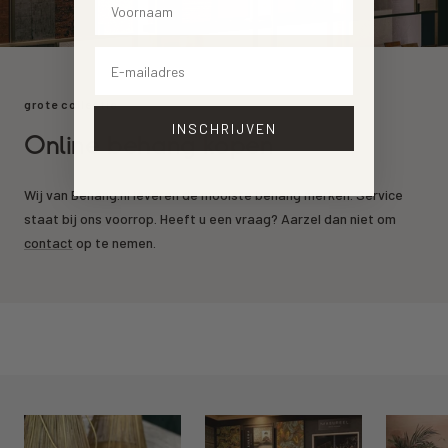
Email
grote collectie
INSCHRIJVEN
Online behang kopen
Wij van Behang.nl leveren de mooiste behang merken. Service
staat bij ons voorrop. Heeft u een vraag? Aarzel dan niet om
contact
op te nemen.