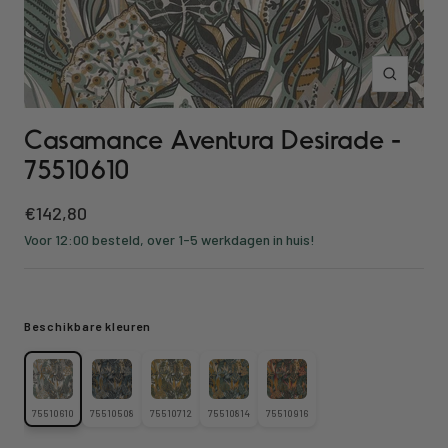
Inzoomen
Casamance Aventura Desirade -
75510610
Kortings
€142,80
prijs
Voor 12:00 besteld, over 1-5 werkdagen in huis!
Beschikbare kleuren
75510610
75510508
75510712
75510814
75510916