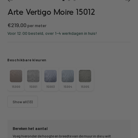
Ga
Ga
Ga
Arte Vertigo Moire 15012
naar
naar
naar
slide
slide
slide
Kortings
€219,00
1
2
3
per meter
prijs
Voor 12:00 besteld, over 1-4 werkdagen in huis!
Beschikbare kleuren
15000
15001
15003
15004
15005
Show all (13)
Bereken het aantal
Voeg hieronder de hoogte en breedte van de muur in die u wilt