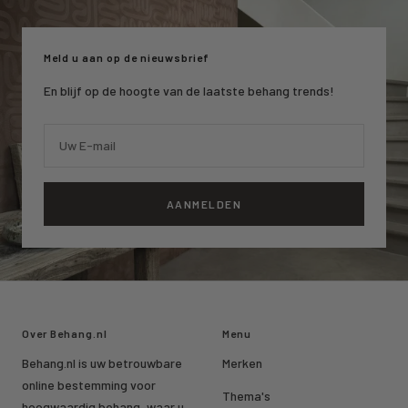
slide
slide
slide
1
2
3
Meld u aan op de nieuwsbrief
En blijf op de hoogte van de laatste behang trends!
Uw E-mail
AANMELDEN
Over Behang.nl
Menu
Behang.nl is uw betrouwbare
Merken
online bestemming voor
Thema's
hoogwaardig behang, waar u