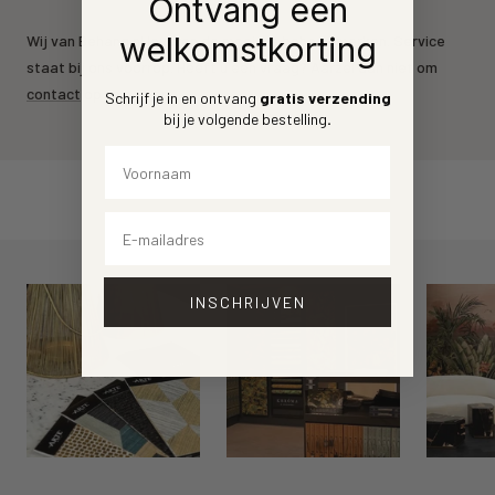
Ontvang een
welkomstkorting
Wij van Behang.nl leveren de mooiste behang merken. Service
staat bij ons voorrop. Heeft u een vraag? Aarzel dan niet om
contact
op te nemen.
Schrijf je in en ontvang
gratis verzending
bij je volgende bestelling
.
Voornaam
Email
INSCHRIJVEN