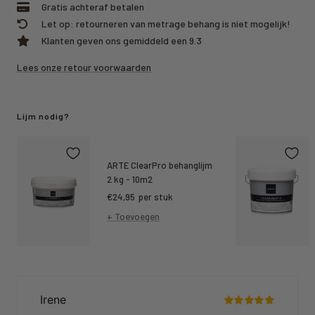
Gratis achteraf betalen
Let op: retourneren van metrage behang is niet mogelijk!
Klanten geven ons gemiddeld een 9.3
Lees onze retour voorwaarden
Lijm nodig?
ARTE ClearPro behanglijm
2 kg - 10m2
Kortings
€24,95
per stuk
prijs
+ Toevoegen