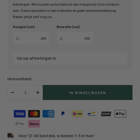
behangen. We houden automatisch een marge van 5cm rondom
aan. Deze calculator is een indicatie en geen exacte berekening.
Reken altijd zelf nog na.
Hoogte (cm)
Breedte (cm)
cm
cm
Vul uw afmetingen in
Hoeveelheid:
IN WINKELWAGEN
Verlaag
Verhoog
hoeveelheid
hoeveelheid
Voor 12:00 besteld, is binnen 1-3 in huis!