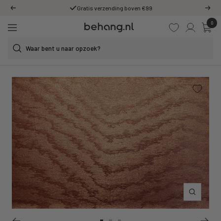
Ga
Gratis verzending boven €99
Vorige
Volg
door
0
Behang.nl
naar
Navigatie
de
content
Inzoomen