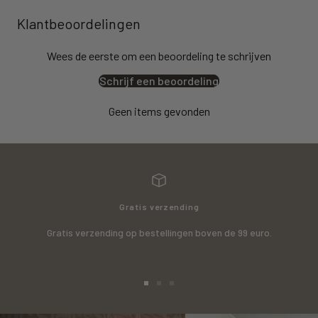
Klantbeoordelingen
Wees de eerste om een beoordeling te schrijven
Schrijf een beoordeling
Geen items gevonden
Gratis verzending
Gratis verzending op bestellingen boven de 99 euro.
Ga
Ga
Ga
naar
naar
naar