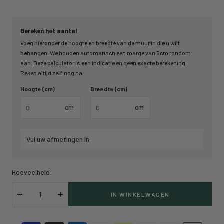
Bereken het aantal
Voeg hieronder de hoogte en breedte van de muur in die u wilt
behangen. We houden automatisch een marge van 5cm rondom
aan. Deze calculator is een indicatie en geen exacte berekening.
Reken altijd zelf nog na.
Hoogte (cm)
Breedte (cm)
cm
cm
Vul uw afmetingen in
Hoeveelheid:
IN WINKELWAGEN
Verlaag
Verhoog
hoeveelheid
hoeveelheid