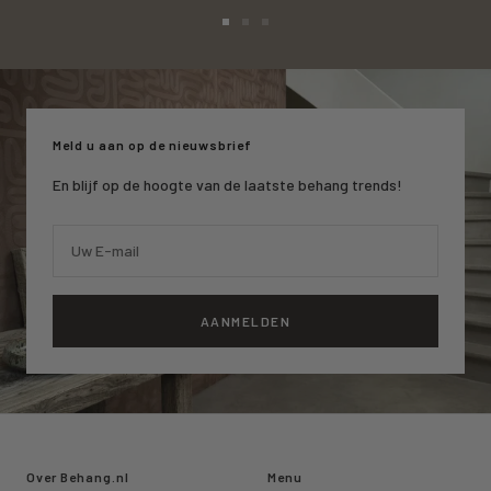
Ga
Ga
Ga
naar
naar
naar
slide
slide
slide
1
2
3
Meld u aan op de nieuwsbrief
En blijf op de hoogte van de laatste behang trends!
Uw E-mail
AANMELDEN
Over Behang.nl
Menu