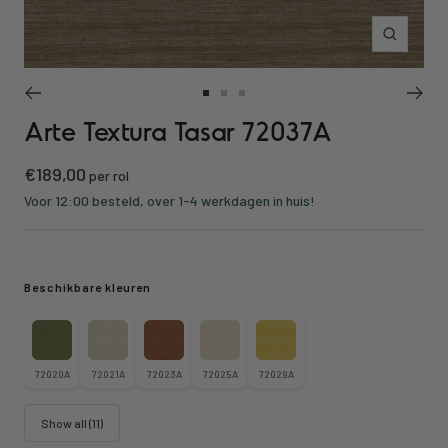
Inzoomen
Ga
Ga
Ga
Arte Textura Tasar 72037A
naar
naar
naar
slide
slide
slide
Kortings
€189,00
1
2
3
per rol
prijs
Voor 12:00 besteld, over 1-4 werkdagen in huis!
Beschikbare kleuren
72020A
72021A
72023A
72025A
72029A
Show all (11)