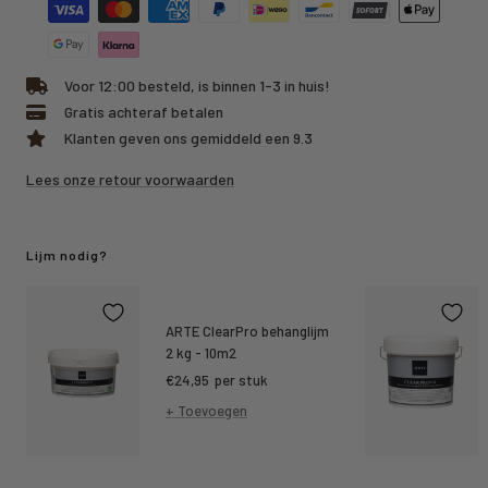
Voor 12:00 besteld, is binnen 1-3 in huis!
Gratis achteraf betalen
Klanten geven ons gemiddeld een 9.3
Lees onze retour voorwaarden
Lijm nodig?
ARTE ClearPro behanglijm
2 kg - 10m2
Kortings
€24,95
per stuk
prijs
+ Toevoegen