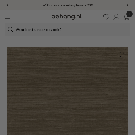
Ga
Gratis verzending boven €99
Vorige
Volg
door
0
Behang.nl
naar
Navigatie
de
content