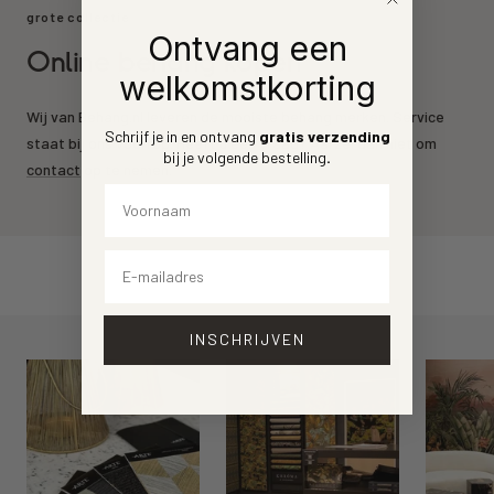
grote collectie
Ontvang een
Online behang kopen
welkomstkorting
Wij van Behang.nl leveren de mooiste behang merken. Service
Schrijf je in en ontvang
gratis verzending
staat bij ons voorrop. Heeft u een vraag? Aarzel dan niet om
bij je volgende bestelling
.
contact
op te nemen.
Voornaam
Email
INSCHRIJVEN