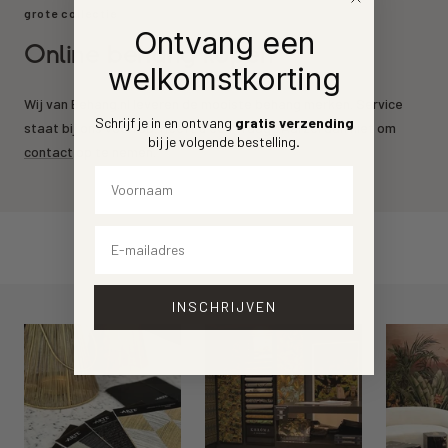
grote collectie
Ontvang een
Online behang kopen
welkomstkorting
Wij van Behang.nl leveren de mooiste behang merken. Service
Schrijf je in en ontvang
gratis verzending
staat bij ons voorrop. Heeft u een vraag? Aarzel dan niet om
bij je volgende bestelling
.
contact
op te nemen.
Voornaam
Email
INSCHRIJVEN