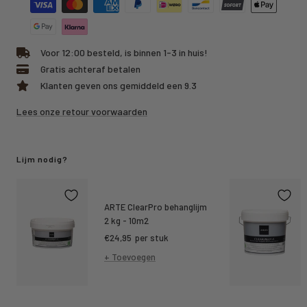
Voor 12:00 besteld, is binnen 1-3 in huis!
Gratis achteraf betalen
Klanten geven ons gemiddeld een 9.3
Lees onze retour voorwaarden
Lijm nodig?
ARTE ClearPro behanglijm
2 kg - 10m2
Kortings
€24,95
per stuk
prijs
+ Toevoegen