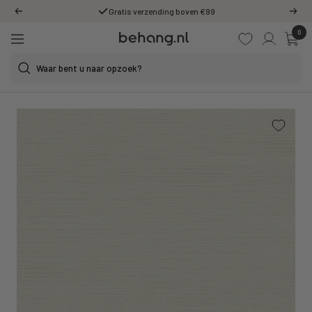
Ga
Gratis verzending boven €99
Vorige
Volg
door
0
Behang.nl
naar
Navigatie
de
content