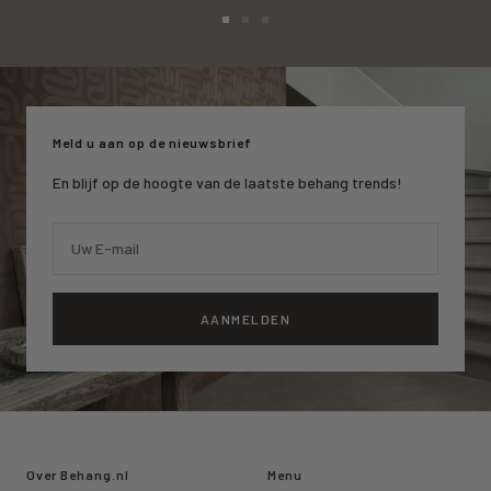
Ga
Ga
Ga
naar
naar
naar
slide
slide
slide
1
2
3
Meld u aan op de nieuwsbrief
En blijf op de hoogte van de laatste behang trends!
Uw E-mail
AANMELDEN
Over Behang.nl
Menu