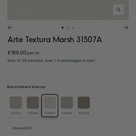
Inzoomen
Ga
Ga
Ga
Arte Textura Marsh 31507A
naar
naar
naar
slide
slide
slide
Kortings
€189,00
1
2
3
per rol
prijs
Voor 12:00 besteld, over 1-4 werkdagen in huis!
Beschikbare kleuren
31501A
31503A
31507A
31508A
31509A
Show all (11)