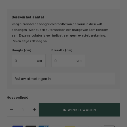
Bereken het aantal
Voeg hieronder de hoogte en breedte van de muur in die u wilt
behangen. We houden automatisch een marge van 5cm rondom
aan. Deze calculator is een indicatie en geen exacte berekening.
Reken altijd zelf nog na.
Hoogte (cm)
Breedte (cm)
cm
cm
Vul uw afmetingen in
Hoeveelheid:
IN WINKELWAGEN
Verlaag
Verhoog
hoeveelheid
hoeveelheid