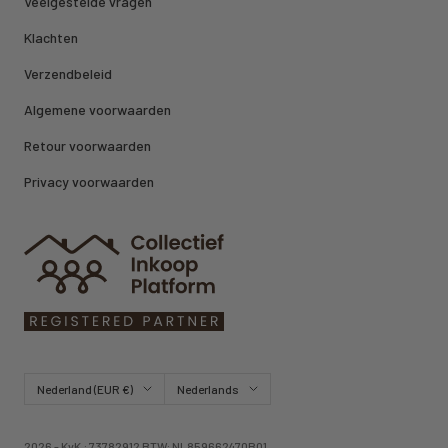
Veelgestelde vragen
Klachten
Verzendbeleid
Algemene voorwaarden
Retour voorwaarden
Privacy voorwaarden
Land/regio
Taal
Nederland (EUR €)
Nederlands
2026 - KvK.: 73782912 BTW: NL859662470B01