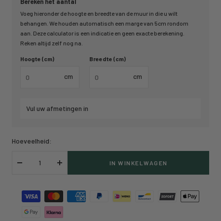
Bereken het aantal
Voeg hieronder de hoogte en breedte van de muur in die u wilt
behangen. We houden automatisch een marge van 5cm rondom
aan. Deze calculator is een indicatie en geen exacte berekening.
Reken altijd zelf nog na.
Hoogte (cm)
Breedte (cm)
cm
cm
Vul uw afmetingen in
Hoeveelheid:
IN WINKELWAGEN
Verlaag
Verhoog
hoeveelheid
hoeveelheid