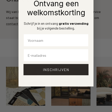
Ontvang een
welkomstkorting
Wij van Behang.nl leveren de mooiste behang merken. Service
staat bij ons voorrop. Heeft u een vraag? Aarzel dan niet om
Schrijf je in en ontvang
gratis verzending
contact
op te nemen.
bij je volgende bestelling
.
Voornaam
Email
INSCHRIJVEN