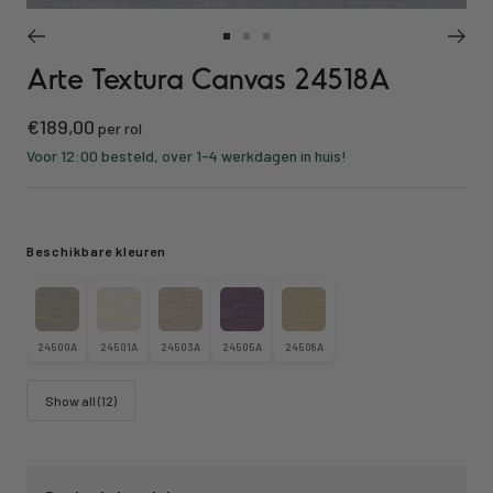
Ga
Ga
Ga
Arte Textura Canvas 24518A
naar
naar
naar
slide
slide
slide
Kortings
€189,00
1
2
3
per rol
prijs
Voor 12:00 besteld, over 1-4 werkdagen in huis!
Beschikbare kleuren
24500A
24501A
24503A
24505A
24508A
Show all (12)