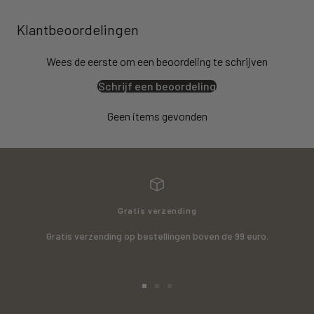
Klantbeoordelingen
Wees de eerste om een beoordeling te schrijven
Schrijf een beoordeling
Geen items gevonden
Gratis verzending
Gratis verzending op bestellingen boven de 99 euro.
Ga
Ga
Ga
naar
naar
naar