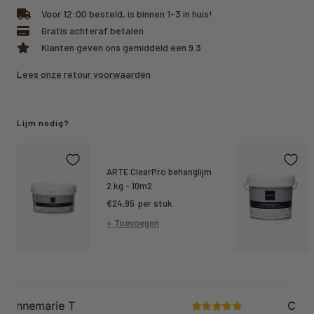
Voor 12:00 besteld, is binnen 1-3 in huis!
Gratis achteraf betalen
Klanten geven ons gemiddeld een 9.3
Lees onze retour voorwaarden
Lijm nodig?
ARTE ClearPro behanglijm
2 kg - 10m2
Kortings
€24,95
per stuk
prijs
+ Toevoegen