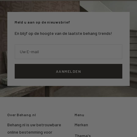
slide
slide
slide
1
2
3
Meld u aan op de nieuwsbrief
En blijf op de hoogte van de laatste behang trends!
Uw E-mail
AANMELDEN
Over Behang.nl
Menu
Behang.nl is uw betrouwbare
Merken
online bestemming voor
Thema's